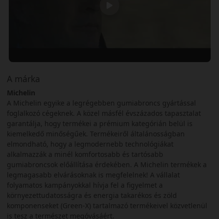
A márka
Michelin
A Michelin egyike a legrégebben gumiabroncs gyártással
foglalkozó cégeknek. A közel másfél évszázados tapasztalat
garantálja, hogy termékei a prémium kategórián belül is
kiemelkedő minőségűek. Termékeiről általánosságban
elmondható, hogy a legmodernebb technológiákat
alkalmazzák a minél komfortosabb és tartósabb
gumiabroncsok előállítása érdekében. A Michelin termékek a
legmagasabb elvárásoknak is megfelelnek! A vállalat
folyamatos kampányokkal hívja fel a figyelmet a
környezettudatosságra és energia takarékos és zöld
komponenseket (Green-X) tartalmazó termékeivel közvetlenül
is tesz a természet megóvásáért.