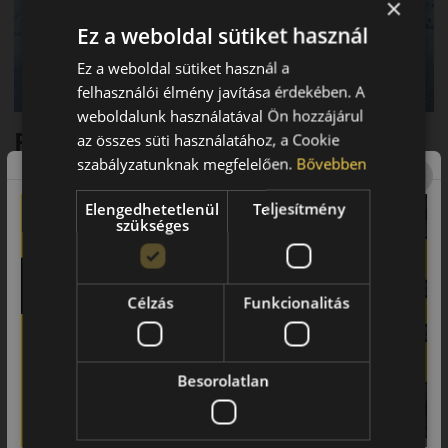
×
Ez a weboldal sütiket használ
Ez a weboldal sütiket használ a
felhasználói élmény javítása érdekében. A
weboldalunk használatával Ön hozzájárul
Fő előnyök röviden:
az összes süti használatához, a Cookie
szabályzatunknak megfelelően.
Bővebben
• Sportautókhoz és prémium modellekhez fejlesztve
Elengedhetetlenül
Teljesítmény
• 3PMSF és M+S minősítés
szükséges
• Precíz irányíthatóság
• Rövid fékút
Célzás
Funkcionalitás
• Sportos vezetési élmény
Futófelület és tapadás
Besorolatlan
A sportos futófelületi kialakítás és az aszimmetrikus mintázat
precíz irányíthatóságot és kiváló tapadást biztosít. Az új
fejlesztésű gumikeverék rövid fékutat garantál nagy