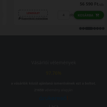
56 590 Ft
/db
LENDÜLET
db
KOSÁRBA
Kuponkód másolása
Vásárlói vélemények
97.76%
a vásárlók közül ajánlaná ismerősének ezt a boltot.
21659
vélemény alapján
Laca