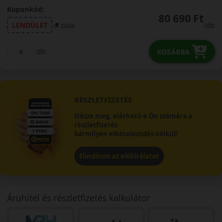
Kuponkód:
80 690 Ft
LENDÜLET
/db
másol
db
KOSÁRBA
RÉSZLETFIZETÉS
Nézze meg, elérhető-e Ön számára a
részletfizetés
bármilyen elköteleződés nélkül!
Elindítom az előbírálatot
Áruhitel és részletfizetés kalkulátor