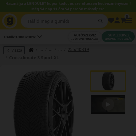
Használja a LENDÜLET kuponkódot és szereltessen kedvezményesen!
Még 54 nap 11 óra 54 perc 57 másodperc.
0
AUTÓSZERVIZ
GUMISZERVIZ
LEGKÖZELEBBI SZERVIZ
IDŐPONTFOGLALÁS
IDŐPONTFOGLALÁS
255/40R19
Vissza
Crossclimate 3 Sport XL