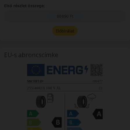
Első részlet összege:
80 690 Ft
Előbírálat
EU-s abroncscímke