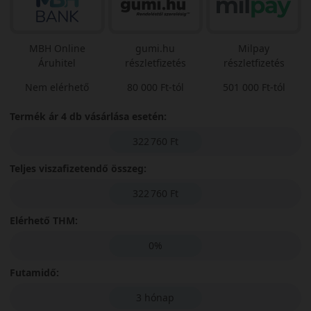
MBH Online
gumi.hu
Milpay
Áruhitel
részletfizetés
részletfizetés
Nem elérhető
80 000 Ft-tól
501 000 Ft-tól
Termék ár 4 db vásárlása esetén:
322 760 Ft
Teljes viszafizetendő összeg:
322 760 Ft
Elérhető THM:
0%
Futamidő:
3 hónap