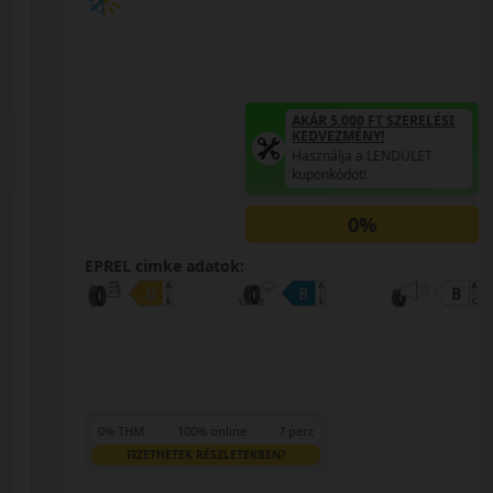
AKÁR 5.000 FT SZERELÉSI
KEDVEZMÉNY!
Használja a LENDÜLET
kuponkódot!
0%
EPREL cimke adatok:
0% THM
100% online
7 perc
FIZETHETEK RÉSZLETEKBEN?