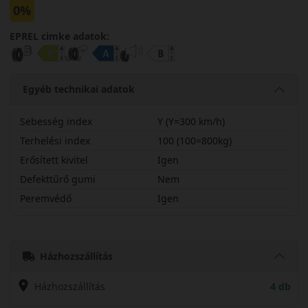
0%
EPREL cimke adatok:
Egyéb technikai adatok
Sebesség index
Y (Y=300 km/h)
Terhelési index
100 (100=800kg)
Erősített kivitel
Igen
Defekttűrő gumi
Nem
Peremvédő
Igen
25540R19YCC3SX
Házhozszállítás
Házhozszállítás
4 db