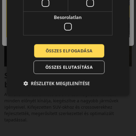
Besorolatlan
ÖSSZES ELFOGADÁSA
ÖSSZES ELUTASÍTÁSA
SUV-okhoz tervezett prémium
biztonság
RÉSZLETEK MEGJELENÍTÉSE
A Michelin CrossClimate 2 SUV a személyautós változat
minden előnyét kínálja, kiegészítve a nagyobb járművek
igényeivel. Kifejezetten SUV-okhoz és crossoverekhez
fejlesztették, megerősített szerkezettel és optimalizált
tapadással.