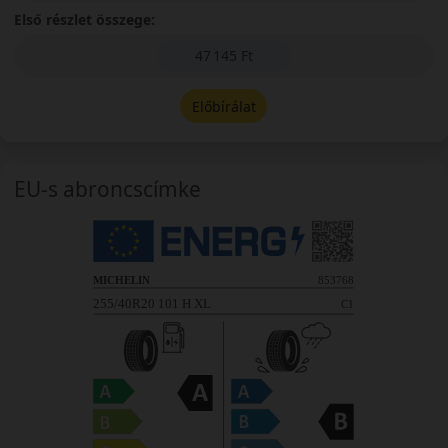
Első részlet összege:
47 145 Ft
Előbírálat
EU-s abroncscímke