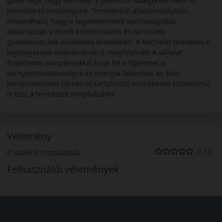
garantálja, hogy termékei a prémium kategórián belül is
kiemelkedő minőségűek. Termékeiről általánosságban
elmondható, hogy a legmodernebb technológiákat
alkalmazzák a minél komfortosabb és tartósabb
gumiabroncsok előállítása érdekében. A Michelin termékek a
legmagasabb elvárásoknak is megfelelnek! A vállalat
folyamatos kampányokkal hívja fel a figyelmet a
környezettudatosságra és energia takarékos és zöld
komponenseket (Green-X) tartalmazó termékeivel közvetlenül
is tesz a természet megóvásáért.
Vélemény
0 / 5
0 vásárlói hozzászólás
Felhasználói vélemények