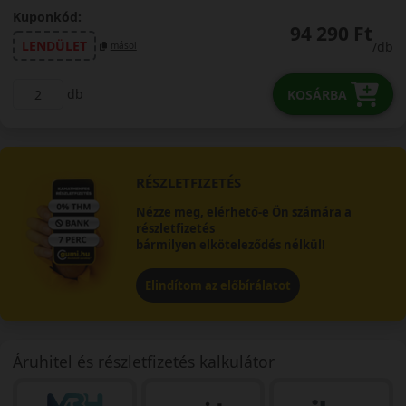
Kuponkód:
94 290 Ft
LENDÜLET
/db
másol
db
KOSÁRBA
RÉSZLETFIZETÉS
Nézze meg, elérhető-e Ön számára a
részletfizetés
bármilyen elköteleződés nélkül!
Elindítom az előbírálatot
Áruhitel és részletfizetés kalkulátor