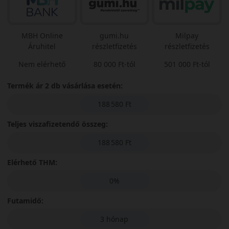
MBH Online
gumi.hu
Milpay
Áruhitel
részletfizetés
részletfizetés
Nem elérhető
80 000 Ft-tól
501 000 Ft-tól
Termék ár 2 db vásárlása esetén:
188 580 Ft
Teljes viszafizetendő összeg:
188 580 Ft
Elérhető THM:
0%
Futamidő:
3 hónap