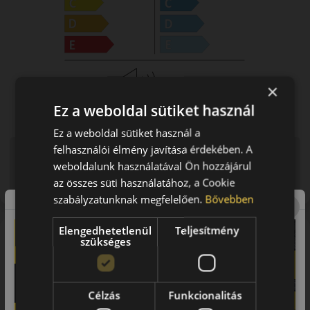
×
Ez a weboldal sütiket használ
Ez a weboldal sütiket használ a
felhasználói élmény javítása érdekében. A
Figyelem a feltüntetett címke adatok tájékoztató
weboldalunk használatával Ön hozzájárul
jellegűek. Előfordulhat, hogy még a korábbi EU-s címkével
ellátott abroncs kerül kiszállításra.
az összes süti használatához, a Cookie
szabályzatunknak megfelelően.
Bővebben
Elengedhetetlenül
Teljesítmény
A mintázat
szükséges
Michelin CrossClimate 2 SUV
Négyévszakos SUV gumi
Célzás
Funkcionalitás