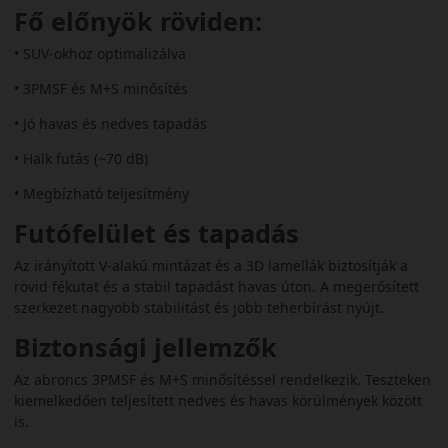
Fő előnyök röviden:
• SUV-okhoz optimalizálva
• 3PMSF és M+S minősítés
• Jó havas és nedves tapadás
• Halk futás (~70 dB)
• Megbízható teljesítmény
Futófelület és tapadás
Az irányított V-alakú mintázat és a 3D lamellák biztosítják a
rövid fékutat és a stabil tapadást havas úton. A megerősített
szerkezet nagyobb stabilitást és jobb teherbírást nyújt.
Biztonsági jellemzők
Az abroncs 3PMSF és M+S minősítéssel rendelkezik. Teszteken
kiemelkedően teljesített nedves és havas körülmények között
is.