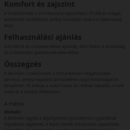
Komfort és zajszint
A CrossClimate 2 SUV alacsony zajszinttel (~70 dB) és magas
komforttal rendelkezik, amely hosszabb utakra is alkalmassá
teszi.
Felhasználási ajánlás
SUV-okhoz és crossoverekhez ajánlott, ahol fontos a biztonság
és a szezonális gumicserék elkerülése.
Összegzés
A Michelin CrossClimate 2 SUV prémium négyévszakos
abroncs, amely nagyobb járművekhez nyújt biztonságot és
kényelmet. Fő előnye a stabil havas és nedves tapadás, a halk
futás és a hosszú élettartam.
A márka
Michelin
A Michelin egyike a legrégebben gumiabroncs gyártással
foglalkozó cégeknek. A közel másfél évszázados tapasztalat