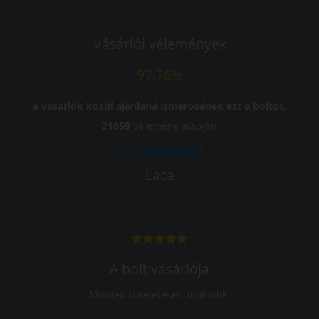
Vásárlói vélemények
97.76%
a vásárlók közül ajánlaná ismerősének ezt a boltot.
21659
vélemény alapján
Laca
-
A bolt vásárlója
Minden tökéletesen működik.