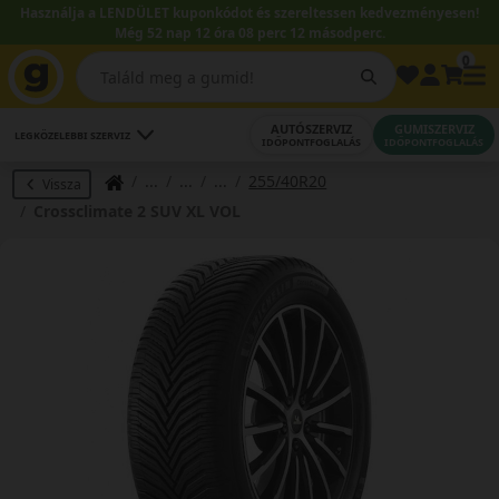
Használja a LENDÜLET kuponkódot és szereltessen kedvezményesen!
Még 52 nap 12 óra 08 perc 12 másodperc.
0
AUTÓSZERVIZ
GUMISZERVIZ
LEGKÖZELEBBI SZERVIZ
IDŐPONTFOGLALÁS
IDŐPONTFOGLALÁS
255/40R20
Vissza
Crossclimate 2 SUV XL VOL