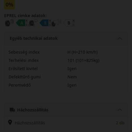
0%
EPREL cimke adatok:
Egyéb technikai adatok
Sebesség index
H (H=210 km/h)
Terhelési index
101 (101=825kg)
Erősített kivitel
Igen
Defekttűrő gumi
Nem
Peremvédő
Igen
25540R20HCCL2SX
Házhozszállítás
Házhozszállítás
2 db