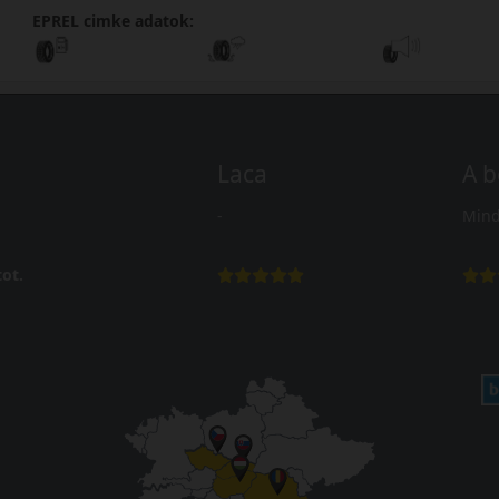
EPREL cimke adatok:
Laca
A b
-
Mind
ot.