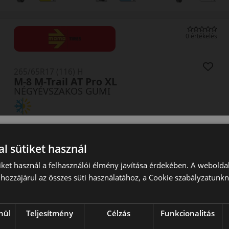
0 értékelés
265/65R17 (116) H
M-8 M-Trail AT Pro XL
NÉGYÉVSZAKOS GUMI
EPREL cimke adatok:
l sütiket használ
iket használ a felhasználói élmény javítása érdekében. A webolda
hozzájárul az összes süti használatához, a Cookie szabályzatunk
0 értékelés
nül
Teljesítmény
Célzás
Funkcionalitás
255/70R16 (111) T
M-8 M-Trail AT Pro