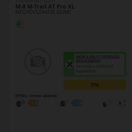
215/65R16 (102) H
M-8 M-Trail AT Pro XL
NÉGYÉVSZAKOS GUMI
AKÁR 6.000 FT SZERELÉSI
KEDVEZMÉNY!
Használja a LENDÜLET
kuponkódot!
0%
EPREL cimke adatok: