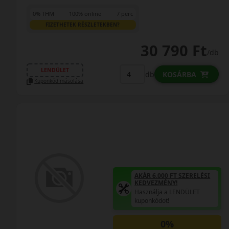
0% THM
100% online
7 perc
FIZETHETEK RÉSZLETEKBEN?
30 790 Ft
/db
LENDÜLET
db
KOSÁRBA
Kuponkód másolása
AKÁR 6.000 FT SZERELÉSI
KEDVEZMÉNY!
Használja a LENDÜLET
kuponkódot!
0%