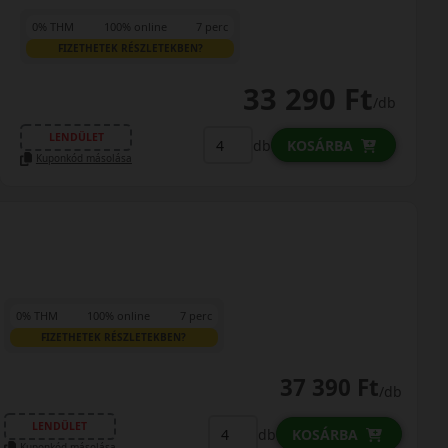
0% THM
100% online
7 perc
FIZETHETEK RÉSZLETEKBEN?
33 290 Ft
/db
LENDÜLET
db
KOSÁRBA
Kuponkód másolása
0% THM
100% online
7 perc
FIZETHETEK RÉSZLETEKBEN?
37 390 Ft
/db
LENDÜLET
db
KOSÁRBA
Kuponkód másolása