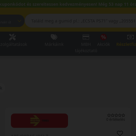
kuponkódot és szereltessen kedvezményesen! Még 53 nap 11 óra
pest, Fehérvári út
zolgáltatások
Márkáink
MBH
Akciók
Részletfi
tájékoztató
k
0 értékelés