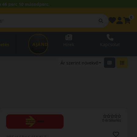
 46 perc 09 másodperc.
0
AJÁNDÉKUTALVÁNY
zetés
Hírek
Kapcsolat
0 értékelés