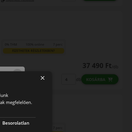
0% THM
100% online
7 perc
FIZETHETEK RÉSZLETEKBEN?
37 490 Ft
/db
×
LENDÜLET
db
KOSÁRBA
Kuponkód másolása
lunk
nak megfelelően.
Besorolatlan
0% THM
100% online
7 perc