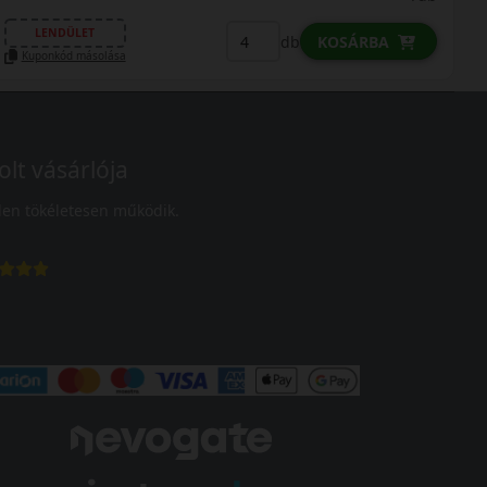
LENDÜLET
db
KOSÁRBA
Kuponkód másolása
olt vásárlója
en tökéletesen működik.