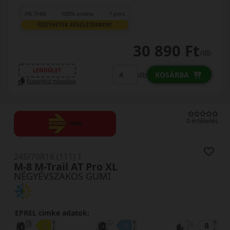
0% THM
100% online
7 perc
FIZETHETEK RÉSZLETEKBEN?
30 890 Ft
/db
LENDÜLET
db
KOSÁRBA
Kuponkód másolása
0 értékelés
245/70R16 (111) T
M-8 M-Trail AT Pro XL
NÉGYÉVSZAKOS GUMI
EPREL cimke adatok: