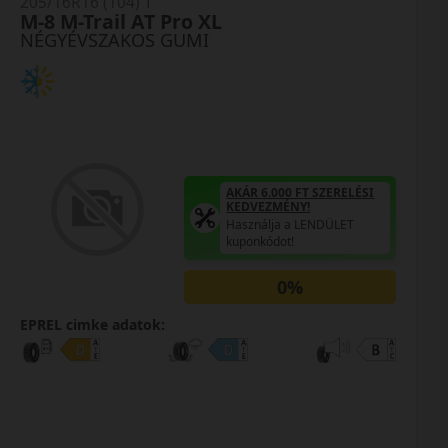
205/16R16 (104) T
M-8 M-Trail AT Pro XL
NÉGYÉVSZAKOS GUMI
AKÁR 6.000 FT SZERELÉSI
KEDVEZMÉNY!
Használja a LENDÜLET
kuponkódot!
0%
EPREL cimke adatok: