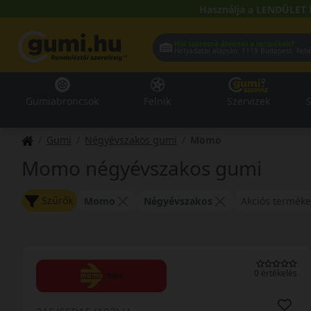
Használja a LENDÜLET 
Hol szeretné átvenni a termékeit?
Helyadatai alapján:
1119 Buda
Gumiabroncsok
Felnik
Szervizek
S
Gumi
Négyévszakos gumi
Momo
Momo négyévszakos gumi
Szűrők
Momo
Négyévszakos
Akciós terméke
0 értékelés