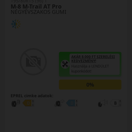
195/80R15 (96) T
M-8 M-Trail AT Pro
NÉGYÉVSZAKOS GUMI
AKÁR 8.000 FT SZERELÉSI
KEDVEZMÉNY!
Használja a LENDÜLET
kuponkódot!
0%
EPREL cimke adatok: