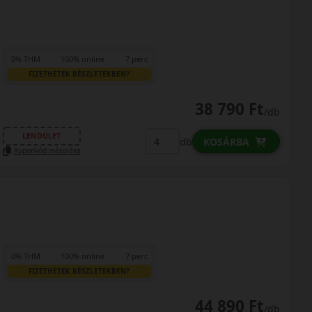
0% THM
100% online
7 perc
FIZETHETEK RÉSZLETEKBEN?
38 790 Ft
/db
LENDÜLET
db
KOSÁRBA
Kuponkód másolása
0% THM
100% online
7 perc
FIZETHETEK RÉSZLETEKBEN?
44 890 Ft
/db