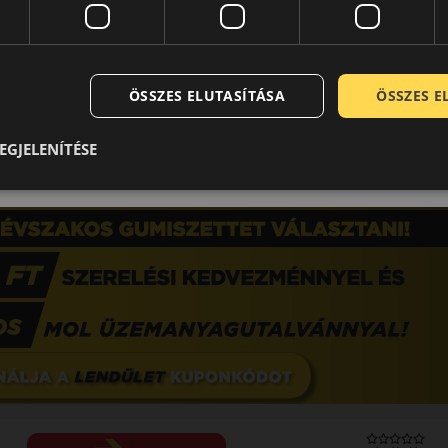
NÉGYÉVSZAKOS GUMI
EPREL cimke adatok:
ÖSSZES ELUTASÍTÁSA
ÖSSZES 
EGJELENÍTÉSE