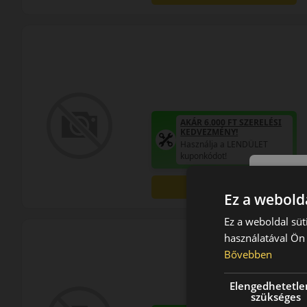
AKÁR 6.000 FT SZERELÉSI
KEDVEZMÉNY!
Használja a LENDÜLET
kuponkódot!
0%
Ez a webolda
Ez a weboldal süt
használatával Ön 
Bővebben
Elengedhetetle
szükséges