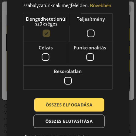
szabályzatunknak megfelelően.
Bővebben
Előbírálat
Elengedhetetlenül
Teljesítmény
szükséges
A mintázat
A MOMO M-TRAIL AT all-terrain SUV/4x4 abroncs. Közúton
Célzás
Funkcionalitás
stabil és komfortos, murván, földúton vagy könnyebb terepen
pedig jobb kapaszkodást kínál. Olyan felhasználóknak
ajánlható, akik aszfaltos közlekedés mellett időnként rosszabb
Besorolatlan
útminőséggel vagy tereppel is találkoznak.
A márka
Momo
A MOMO-t 1964-ben alapította a neves autóversenyző,
ÖSSZES ELFOGADÁSA
Gianpiero Moretti, szülőhazájában, Olaszországban.
Versenyzésének csúcsán, Moretti készíttetett magának egy
egyedi kormánykereket versenyautójába, mellyel létrejött a
ÖSSZES ELUTASÍTÁSA
márka első, saját tervezésű kormánya. Már a 60-as években is
hatalmas sikert arattak versenytársaikkal szemben, így később