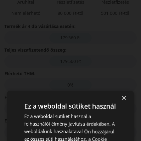
Áruhitel
részletfizetés
részletfizetés
Nem elérhető
80 000 Ft-tól
501 000 Ft-tól
Termék ár 4 db vásárlása esetén:
179 560 Ft
Teljes viszafizetendő összeg:
179 560 Ft
Elérhető THM:
0%
×
Futamidő:
Ez a weboldal sütiket használ
3 hónap
Ez a weboldal sütiket használ a
Első részlet összege:
felhasználói élmény javítása érdekében. A
weboldalunk használatával Ön hozzájárul
44 890 Ft
az összes süti használatához, a Cookie