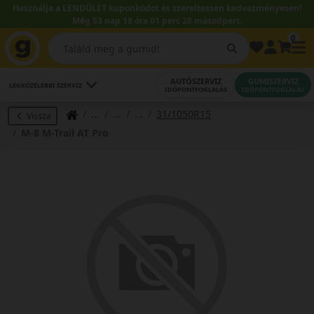
Használja a LENDÜLET kuponkódot és szereltessen kedvezményesen!
Még 53 nap 18 óra 01 perc 27 másodperc.
0
AUTÓSZERVIZ
GUMISZERVIZ
LEGKÖZELEBBI SZERVIZ
IDŐPONTFOGLALÁS
IDŐPONTFOGLALÁS
31/1050R15
Vissza
M-8 M-Trail AT Pro