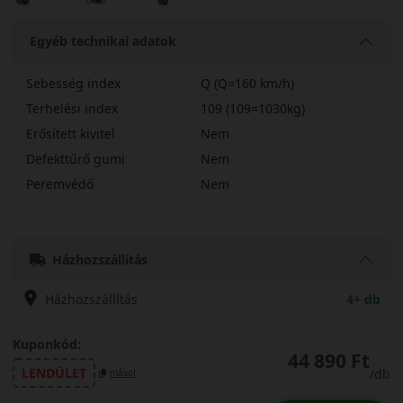
Egyéb technikai adatok
Sebesség index
Q (Q=160 km/h)
Terhelési index
109 (109=1030kg)
Erősített kivitel
Nem
Defekttűrő gumi
Nem
Peremvédő
Nem
31X1050R15QM8A
Házhozszállítás
Házhozszállítás
4+ db
Kuponkód:
44 890 Ft
LENDÜLET
/db
másol