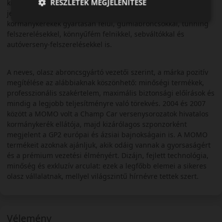
RÉSZLETEK MEGJELENÍTÉSE
kiérdemelten kerültek piacvezető pozícióba. Az évek során
jelentős mértékben sikerült bővíteniük portfóliójukat a
kormánykerekek gyártásán felül, gumiabroncsokkal, tunning
felszerelésekkel, könnyűfém felnikkel, sebváltókkal és
autóverseny-felszerelésekkel is.
A neves, olasz abroncsgyártó vezetői szerint, a márka pozitív
megítélése az alábbiaknak köszönhető: minőségi termékek,
professzionális szakértelem, maximális biztonsági előírások és
mindig a legjobb teljesítményre való törekvés. 2004 és 2007
között a MOMO volt a Champ Car versenysorozatok hivatalos
kormánykerék ellátója, majd kizárólagos szponzorként
megjelent a GP2 európai és ázsiai bajnokságain is. A MOMO
termékeit azoknak ajánljuk, akik odáig vannak a gyorsaságért
és a prémium vezetési élményért. Dizájn, fejlett technológia,
minőség és exkluzív arculat: ezek a legfőbb elemei a sikeres
olasz vállalatnak, mellyel világszintű hírnévre tettek szert.
Vélemény