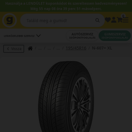
Használja a LENDÜLET kuponkódot és szereltessen kedvezményesen!
Még 55 nap 08 óra 39 perc 51 másodperc.
0
AUTÓSZERVIZ
GUMISZERVIZ
LEGKÖZELEBBI SZERVIZ
IDŐPONTFOGLALÁS
IDŐPONTFOGLALÁS
195/45R16
N-607+ XL
Vissza