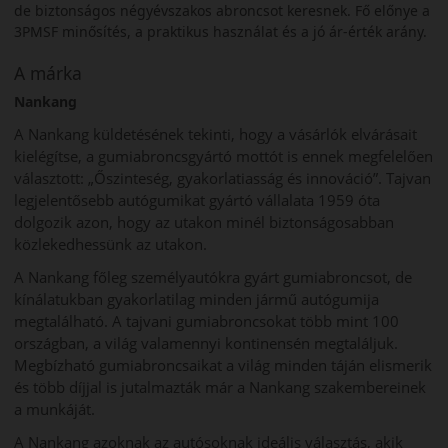
de biztonságos négyévszakos abroncsot keresnek. Fő előnye a
3PMSF minősítés, a praktikus használat és a jó ár‑érték arány.
A márka
Nankang
A Nankang küldetésének tekinti, hogy a vásárlók elvárásait
kielégítse, a gumiabroncsgyártó mottót is ennek megfelelően
választott: „Őszinteség, gyakorlatiasság és innováció”. Tajvan
legjelentősebb autógumikat gyártó vállalata 1959 óta
dolgozik azon, hogy az utakon minél biztonságosabban
közlekedhessünk az utakon.
A Nankang főleg személyautókra gyárt gumiabroncsot, de
kínálatukban gyakorlatilag minden jármű autógumija
megtalálható. A tajvani gumiabroncsokat több mint 100
országban, a világ valamennyi kontinensén megtaláljuk.
Megbízható gumiabroncsaikat a világ minden táján elismerik
és több díjjal is jutalmazták már a Nankang szakembereinek
a munkáját.
A Nankang azoknak az autósoknak ideális választás, akik