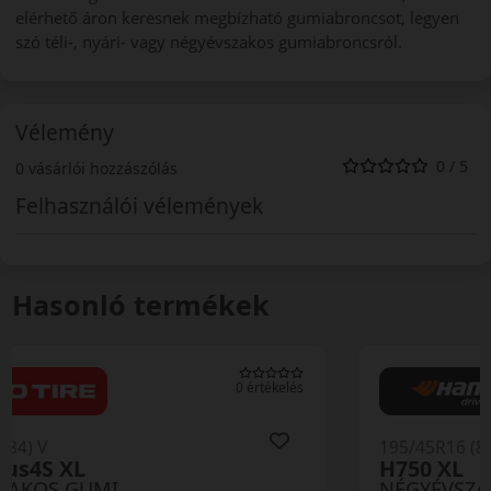
elérhető áron keresnek megbízható gumiabroncsot, legyen
szó téli-, nyári- vagy négyévszakos gumiabroncsról.
Vélemény
0 / 5
0 vásárlói hozzászólás
Felhasználói vélemények
Hasonló termékek
0 értékelés
195/45R16 (84) V
H750 XL
NÉGYÉVSZAKOS GUMI