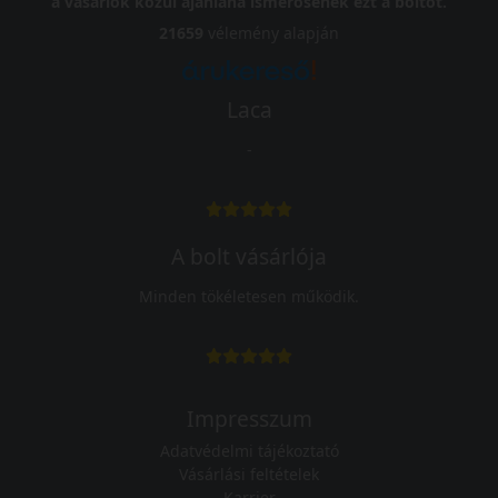
a vásárlók közül ajánlaná ismerősének ezt a boltot.
21659
vélemény alapján
Laca
-
A bolt vásárlója
Minden tökéletesen működik.
Impresszum
Adatvédelmi tájékoztató
Vásárlási feltételek
Karrier