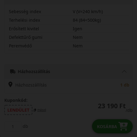
Sebesség index
V (V=240 km/h)
Terhelési index
84 (84=500kg)
Erősített kivitel
Igen
Defekttűrő gumi
Nem
Peremvédő
Nem
19545R16VN607X
Házhozszállítás
Házhozszállítás
1 db
Kuponkód:
23 190 Ft
LENDÜLET
/db
másol
db
KOSÁRBA