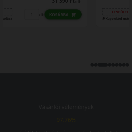
31 790 Ft
/db
LENDÜLET
db
KOSÁRBA
Kuponkód másolása
Vásárlói vélemények
97.76%