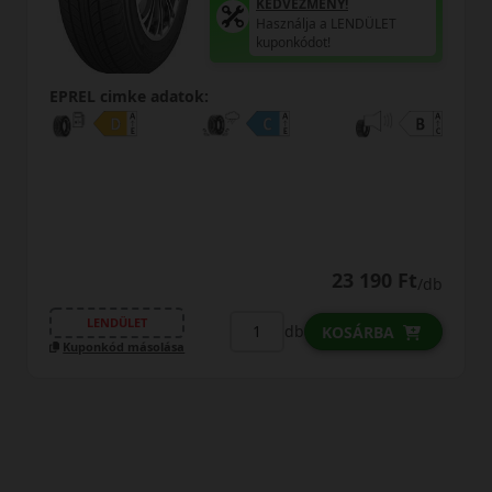
KEDVEZMÉNY!
Használja a LENDÜLET
kuponkódot!
EPREL cimke adatok:
31 390 Ft
/db
LENDÜLET
db
KOSÁRBA
Kuponkód másolása