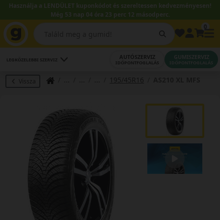
Használja a LENDÜLET kuponkódot és szereltessen kedvezményesen!
Még 53 nap 04 óra 23 perc 12 másodperc.
0
AUTÓSZERVIZ
GUMISZERVIZ
LEGKÖZELEBBI SZERVIZ
IDŐPONTFOGLALÁS
IDŐPONTFOGLALÁS
195/45R16
AS210 XL MFS
Vissza