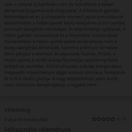
után a vállalat új babérokra tört, és beindította a Falken
abroncsok forgalmazását világszerte. A kifinomult gyártási
technológiának és a világszerte elismert japán precizitásnak
köszönhetően a Falken gumik közép kategóriás árért cserébe,
prémium kategóriás minőséget, és teljesítményt nyújtanak. A
fejlett gyártási eljárásoknak és a folyamatos innovációnak
köszönhetően a Falken gumik valódi versenytársai nem a
közép kategóriás abroncsok, hanem a prémium termékek
(mint például a Michelin, Bridgestone, Dunlop, Pirelli). A
Falken gumik ár/érték aránya felülmúlja valamennyi felső
kategóriás terméket. Kitűnő választás a közép kategóriában
magasabb teljesítményre vágyó autósok számára. Terepjárók
és SUV-k ideális gumija. A nagy teljesítményű sport autók,
luxus limuzinok kategóriájában a legjobb vétel.
Vélemény
0 / 5
0 vásárlói hozzászólás
Felhasználói vélemények