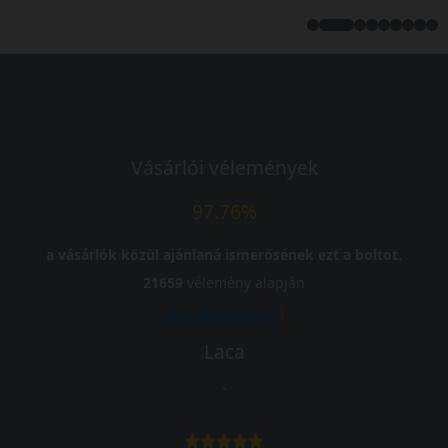
Vásárlói vélemények
97.76%
a vásárlók közül ajánlaná ismerősének ezt a boltot.
21659
vélemény alapján
Laca
-