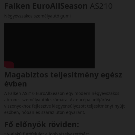
Falken EuroAllSeason
AS210
Négyévszakos személyautó gumi
Magabiztos teljesítmény egész
évben
A Falken AS210 EuroAllSeason egy modern négyévszakos
abroncs személyautók számára. Az európai időjárási
viszonyokhoz fejlesztve kiegyensúlyozott teljesítményt nyújt
esőben, hóban és száraz úton egyaránt.
Fő előnyök röviden:
• V‑alakú futófelület a jobb vízelvezetésért