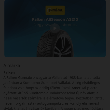
A márka
Falken
A Falken Gumiabroncsgyártó Vállalatot 1983-ban alapította
Japánban a Sumitomo Gumiipari Vállalat. A cég elsődleges
feladata volt, hogy az addig főként Észak-Amerikai piacra
gyártott kitűnő Sumitomo gumiabroncsokat új név alatt, a
hazai vásárlók számára is elérhetővé tegye. Kezdetben Ohtsu
néven forgalmazták autógumiijaikat, és komoly elismerést
vívtak ki a japán vásárlók körében. A japán piac meghódítása