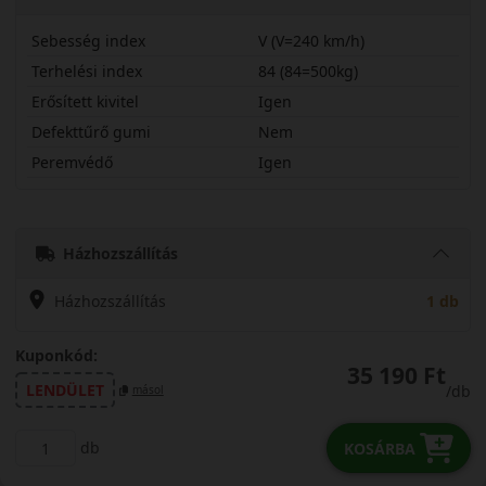
Sebesség index
V (V=240 km/h)
Terhelési index
84 (84=500kg)
Erősített kivitel
Igen
Defekttűrő gumi
Nem
Peremvédő
Igen
19545R16VAS210X
Házhozszállítás
Házhozszállítás
1 db
Kuponkód:
35 190 Ft
LENDÜLET
/db
másol
db
KOSÁRBA