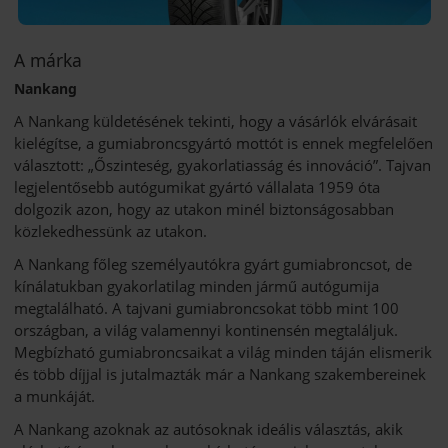
A márka
Nankang
A Nankang küldetésének tekinti, hogy a vásárlók elvárásait
kielégítse, a gumiabroncsgyártó mottót is ennek megfelelően
választott: „Őszinteség, gyakorlatiasság és innováció”. Tajvan
legjelentősebb autógumikat gyártó vállalata 1959 óta
dolgozik azon, hogy az utakon minél biztonságosabban
közlekedhessünk az utakon.
A Nankang főleg személyautókra gyárt gumiabroncsot, de
kínálatukban gyakorlatilag minden jármű autógumija
megtalálható. A tajvani gumiabroncsokat több mint 100
országban, a világ valamennyi kontinensén megtaláljuk.
Megbízható gumiabroncsaikat a világ minden táján elismerik
és több díjjal is jutalmazták már a Nankang szakembereinek
a munkáját.
A Nankang azoknak az autósoknak ideális választás, akik