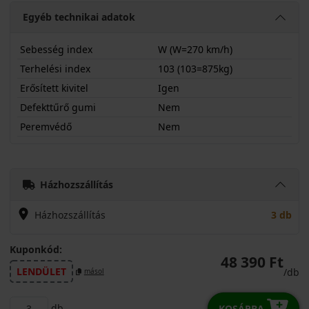
Egyéb technikai adatok
Sebesség index
W (W=270 km/h)
Terhelési index
103 (103=875kg)
Erősített kivitel
Igen
Defekttűrő gumi
Nem
Peremvédő
Nem
23550R19WAW6X
Házhozszállítás
Házhozszállítás
3 db
Kuponkód:
48 390 Ft
LENDÜLET
/db
másol
db
KOSÁRBA