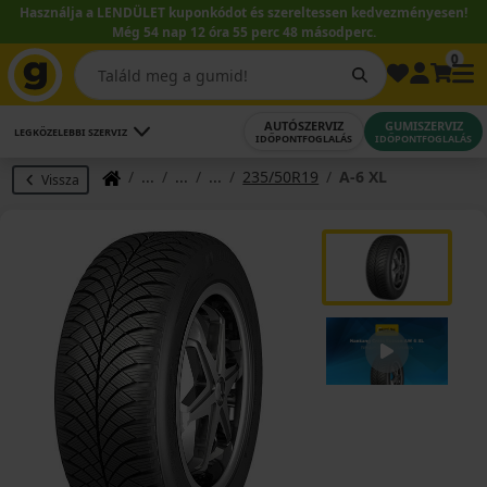
Használja a LENDÜLET kuponkódot és szereltessen kedvezményesen!
Még 54 nap 12 óra 55 perc 48 másodperc.
0
AUTÓSZERVIZ
GUMISZERVIZ
LEGKÖZELEBBI SZERVIZ
IDŐPONTFOGLALÁS
IDŐPONTFOGLALÁS
235/50R19
A-6 XL
Vissza