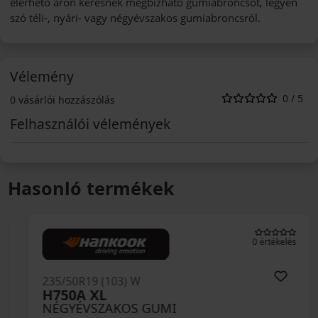
elérhető áron keresnek megbízható gumiabroncsot, legyen
szó téli-, nyári- vagy négyévszakos gumiabroncsról.
Vélemény
0 / 5
0 vásárlói hozzászólás
Felhasználói vélemények
Hasonló termékek
0 értékelés
235/50R19 (103) W
H750A XL
NÉGYÉVSZAKOS GUMI