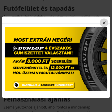
Futófelület és tapadás
Az irányított futófelületi mintázat és a sűrű lamellák jobb
tapadást biztosítanak nedves és havas utakon. A speciális
gumikeverék biztosítja a rugalmasságot hidegben, míg a
merev vállblokkok növelik a stabilitást száraz úton.
Biztonsági jellemzők
Az abroncs rendelkezik M+S és 3PMSF minősítéssel, így téli
körülmények között is biztonságosan használható. EU címkéin
általában C osztályú nedves tapadást ért el, zajszintje kb. 71–
72 dB.
Komfort és zajszint
Az AW-6 kiegyensúlyozott futást és mérsékelt zajszintet kínál,
így kényelmes választás hosszabb utakhoz is.
Felhasználási ajánlás
Személyautókhoz ajánlott, ahol fontos a mindennapi