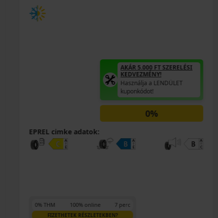
AKÁR 5.000 FT SZERELÉSI
KEDVEZMÉNY!
Használja a LENDÜLET
kuponkódot!
0%
EPREL cimke adatok:
0% THM
100% online
7 perc
FIZETHETEK RÉSZLETEKBEN?