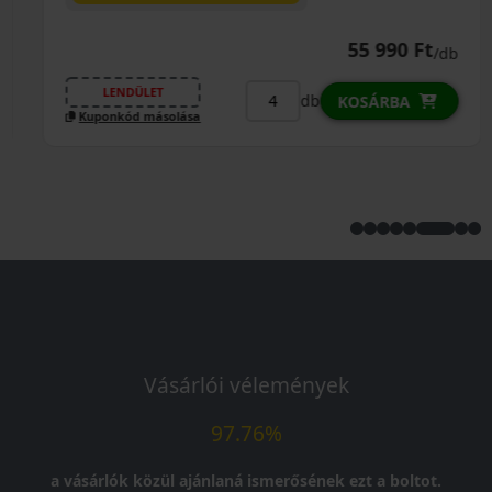
55 990 Ft
/db
LENDÜLET
db
KOSÁRBA
Kuponkód másolása
Vásárlói vélemények
97.76%
a vásárlók közül ajánlaná ismerősének ezt a boltot.