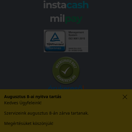
Augusztus 8-ai nyitva tartás
Kedves Ügyfeleink!
Szervizeink augusztus 8-án zárva tartanak.
© 2026 Abroncs Kereskedőház Kft. | gumi.hu - Rendeléstől
Megértésüket köszönjük!
szerelésig™