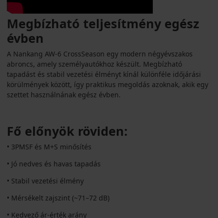
Megbízható teljesítmény egész
évben
A Nankang AW-6 CrossSeason egy modern négyévszakos
abroncs, amely személyautókhoz készült. Megbízható
tapadást és stabil vezetési élményt kínál különféle időjárási
körülmények között, így praktikus megoldás azoknak, akik egy
szettet használnának egész évben.
Fő előnyök röviden:
• 3PMSF és M+S minősítés
• Jó nedves és havas tapadás
• Stabil vezetési élmény
• Mérsékelt zajszint (~71–72 dB)
• Kedvező ár‑érték arány