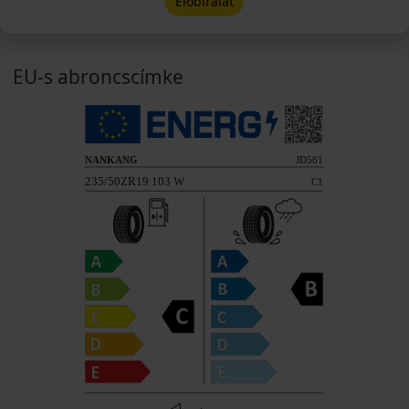
Előbírálat
EU-s abroncscímke