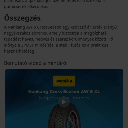
biztonság, a gazdaságos üzemeltetés és a szezonális
gumicserék elkerülése.
Összegzés
A Nankang AW-6 CrossSeason egy kedvező ár‑érték arányú
négyévszakos abroncs, amely biztosítja a megbízható
tapadást havas, nedves és száraz körülmények között. Fő
előnye a 3PMSF minősítés, a stabil futás és a praktikus
használhatóság.
Bemutató videó a mintáról