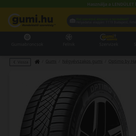
Használja a LENDÜLET 
Hol szeretné átvenni a termékeit?
Helyadatai alapján:
1119 Buda
Gumiabroncsok
Felnik
Szervizek
S
Gumi
Négyévszakos gumi
Optimo by H
Vissza