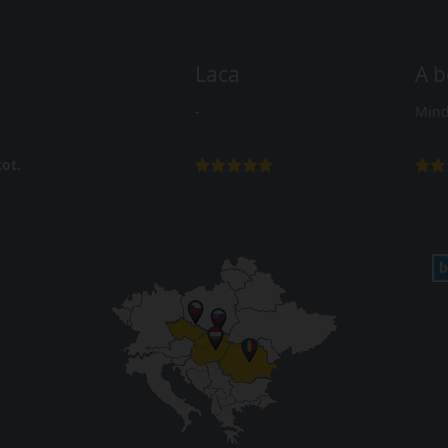
Laca
A b
-
Mind
ot.