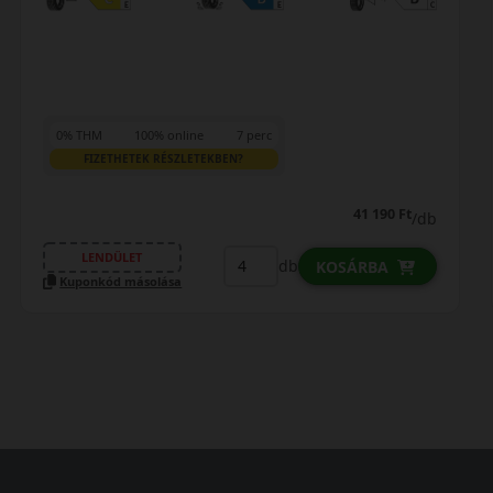
0% THM
100% online
7 perc
FIZETHETEK RÉSZLETEKBEN?
41 190 Ft
/db
LENDÜLET
db
KOSÁRBA
Kuponkód másolása