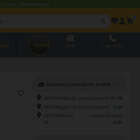
 27 perc 57 másodperc.
0
AJÁNDÉKUTALVÁNY
zetés
Hírek
Kapcsolat
Budapesti szervizpont átvétel
AKH Mexikói út
4+ db
azonnal átvehető:
AKH Megyeri út
4 db
azonnal átvehető:
AKH Fehérvári
azonnal átvehető:
út
4 db