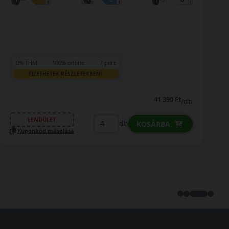
0% THM
100% online
7 perc
FIZETHETEK RÉSZLETEKBEN?
41 390 Ft
/db
LENDÜLET
db
KOSÁRBA
Kuponkód másolása