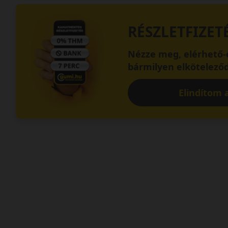
RÉSZLETFIZET
Nézze meg, elérhető-e
bármilyen elköteleződ
Elindítom a