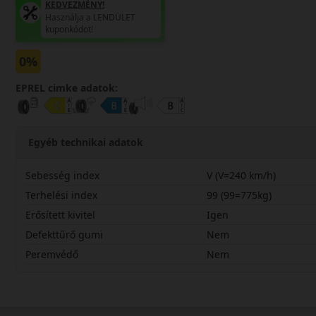
KEDVEZMÉNY!
Használja a LENDÜLET
kuponkódot!
0%
EPREL cimke adatok:
Egyéb technikai adatok
Sebesség index
V (V=240 km/h)
Terhelési index
99 (99=775kg)
Erősített kivitel
Igen
Defekttűrő gumi
Nem
Peremvédő
Nem
21560R16VOL41