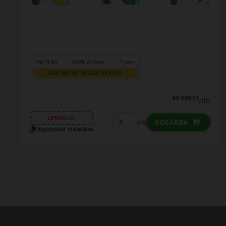
0% THM
100% online
7 perc
FIZETHETEK RÉSZLETEKBEN?
40 690 Ft
/db
LENDÜLET
db
KOSÁRBA
Kuponkód másolása