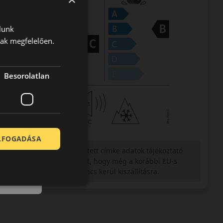
lunk
nak megfelelően.
Besorolatlan
ELFOGADÁSA
Figyelem a feltüntetett címke adatok tájékoztató
jellegűek. Előfordulhat, hogy még a korábbi EU-s
címkével ellátott abroncs kerül kiszállításra.