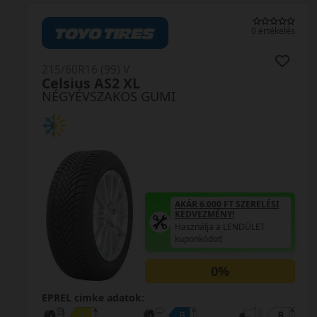
0 értékelés
215/60R16 (99) V
Celsius AS2 XL
NÉGYÉVSZAKOS GUMI
AKÁR 6.000 FT SZERELÉSI
KEDVEZMÉNY!
Használja a LENDÜLET
kuponkódot!
0%
EPREL cimke adatok: