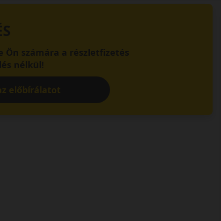
ÉS
 Ön számára a részletfizetés
és nélkül!
z előbírálatot