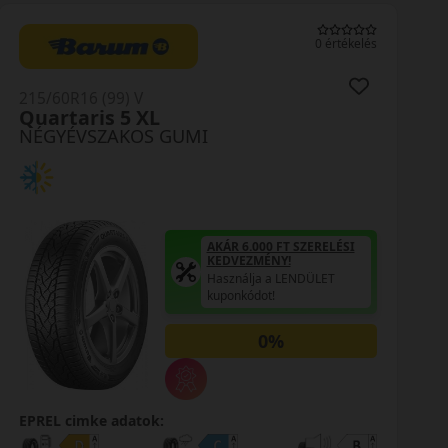
0 értékelés
215/60R16 (99) V
Quartaris 5 XL
NÉGYÉVSZAKOS GUMI
AKÁR 6.000 FT SZERELÉSI
KEDVEZMÉNY!
Használja a LENDÜLET
kuponkódot!
0%
EPREL cimke adatok: