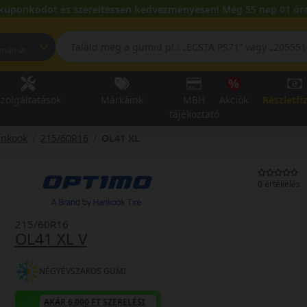
kuponkódot és szereltessen kedvezményesen! Még 55 nap 01 óra
pest, Fehérvári út
zolgáltatások
Márkáink
MBH
Akciók
Részletfi
tájékoztató
ankook
215/60R16
OL41 XL
0 értékelés
215/60R16
OL41 XL V
NÉGYÉVSZAKOS GUMI
AKÁR 6.000 FT SZERELÉSI