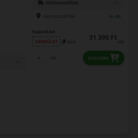
Házhozszállítás
Házhozszállítás
4+ db
Kuponkód:
31 390 Ft
LENDÜLET
/db
másol
db
KOSÁRBA