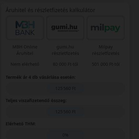
Áruhitel és részletfizetés kalkulátor
MBH Online
gumi.hu
Milpay
Áruhitel
részletfizetés
részletfizetés
Nem elérhető
80 000 Ft-tól
501 000 Ft-tól
Termék ár 4 db vásárlása esetén:
125 560 Ft
Teljes viszafizetendő összeg:
125 560 Ft
Elérhető THM:
0%