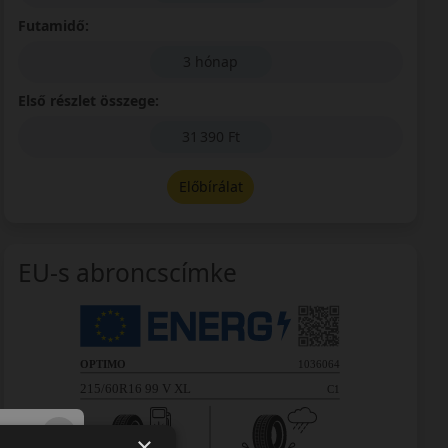
Futamidő:
3 hónap
Első részlet összege:
31 390 Ft
Előbírálat
EU-s abroncscímke
×