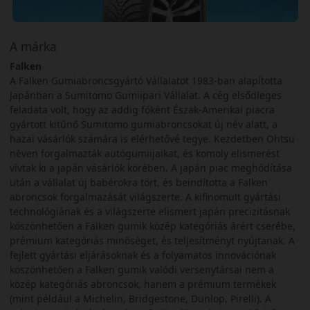
A márka
Falken
A Falken Gumiabroncsgyártó Vállalatot 1983-ban alapította
Japánban a Sumitomo Gumiipari Vállalat. A cég elsődleges
feladata volt, hogy az addig főként Észak-Amerikai piacra
gyártott kitűnő Sumitomo gumiabroncsokat új név alatt, a
hazai vásárlók számára is elérhetővé tegye. Kezdetben Ohtsu
néven forgalmazták autógumiijaikat, és komoly elismerést
vívtak ki a japán vásárlók körében. A japán piac meghódítása
után a vállalat új babérokra tört, és beindította a Falken
abroncsok forgalmazását világszerte. A kifinomult gyártási
technológiának és a világszerte elismert japán precizitásnak
köszönhetően a Falken gumik közép kategóriás árért cserébe,
prémium kategóriás minőséget, és teljesítményt nyújtanak. A
fejlett gyártási eljárásoknak és a folyamatos innovációnak
köszönhetően a Falken gumik valódi versenytársai nem a
közép kategóriás abroncsok, hanem a prémium termékek
(mint például a Michelin, Bridgestone, Dunlop, Pirelli). A