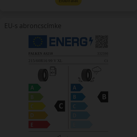
Előbírálat
EU-s abroncscímke