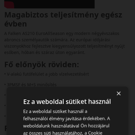
Magabiztos teljesítmény egész
évben
A Falken AS210 EuroAllSeason egy modern négyévszakos
abroncs személyautók számára. Az európai időjárási
viszonyokhoz fejlesztve kiegyensúlyozott teljesítményt nyújt
esőben, hóban és száraz úton egyaránt.
Fő előnyök röviden:
• V‑alakú futófelület a jobb vízelvezetésért
• 3PMSF és M+S minősítés
×
• 8%-kal jobb aquaplaning elleni védelem
Ez a weboldal sütiket használ
• 6%-kal jobb nedves fékezés
Ez a weboldal sütiket használ a
• Stabil havas tapadás
felhasználói élmény javítása érdekében. A
weboldalunk használatával Ön hozzájárul
Futófelület és tapadás
az összes süti használatához, a Cookie