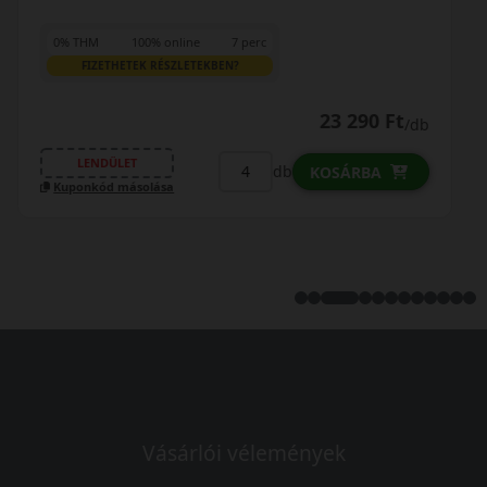
0% THM
100% online
7 perc
FIZETHETEK RÉSZLETEKBEN?
24 490 Ft
/db
LENDÜLET
db
KOSÁRBA
Kuponkód másolása
Vásárlói vélemények