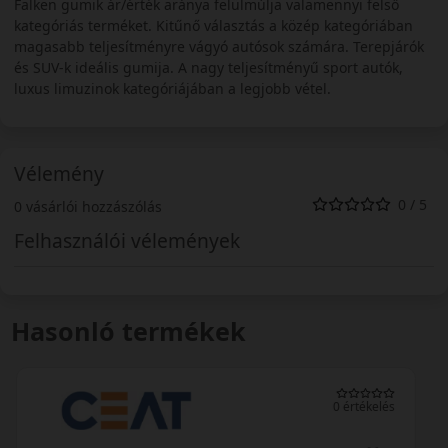
Falken gumik ár/érték aránya felülmúlja valamennyi felső
kategóriás terméket. Kitűnő választás a közép kategóriában
magasabb teljesítményre vágyó autósok számára. Terepjárók
és SUV-k ideális gumija. A nagy teljesítményű sport autók,
luxus limuzinok kategóriájában a legjobb vétel.
Vélemény
0 / 5
0 vásárlói hozzászólás
Felhasználói vélemények
Hasonló termékek
(5) 2 értékelés