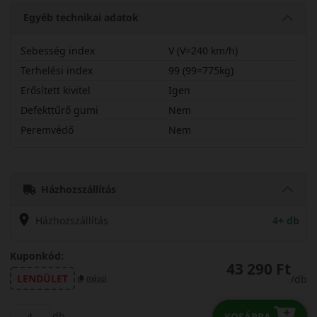
Egyéb technikai adatok
Sebesség index
V (V=240 km/h)
Terhelési index
99 (99=775kg)
Erősített kivitel
Igen
Defekttűrő gumi
Nem
Peremvédő
Nem
21560R16VAS210X
Házhozszállítás
Házhozszállítás
4+ db
Kuponkód:
43 290 Ft
LENDÜLET
/db
másol
db
KOSÁRBA