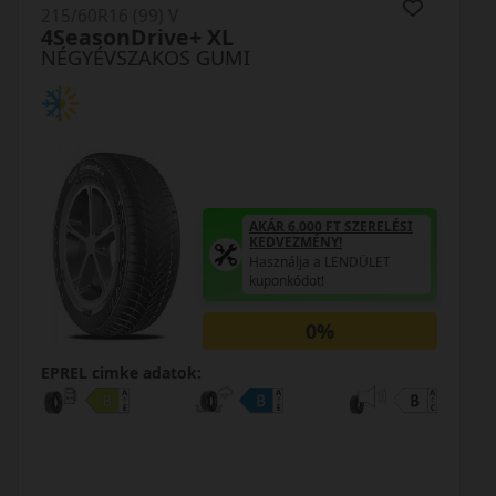
215/60R16 (99) V
TA01 SeasonX
NÉGYÉVSZAKOS GUMI
AKÁR 6.000 FT SZERELÉSI
KEDVEZMÉNY!
Használja a LENDÜLET
kuponkódot!
TRIPLA ELÉGEDETTSÉG
MINŐSÉGI GARANCIA
Regisztráció után máris az
Öné!
0%
EPREL cimke adatok: