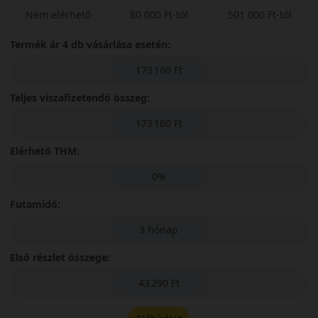
Nem elérhető
80 000 Ft-tól
501 000 Ft-tól
Termék ár 4 db vásárlása esetén:
173 160 Ft
Teljes viszafizetendő összeg:
173 160 Ft
Elérhető THM:
0%
Futamidő:
3 hónap
Első részlet összege:
43 290 Ft