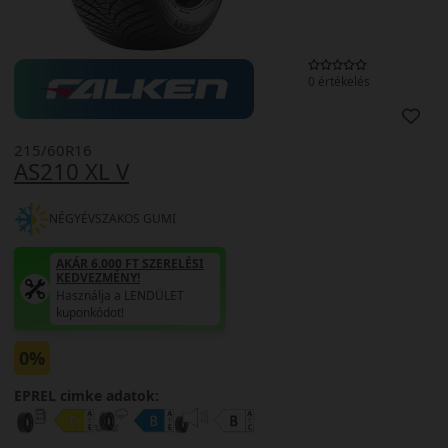
0 értékelés
215/60R16
AS210 XL V
NÉGYÉVSZAKOS GUMI
AKÁR 6.000 FT SZERELÉSI
KEDVEZMÉNY!
Használja a LENDÜLET
kuponkódot!
0%
EPREL cimke adatok: