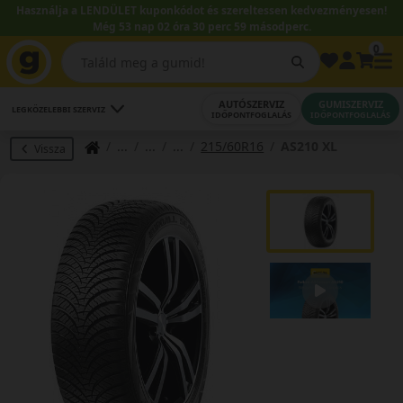
Használja a LENDÜLET kuponkódot és szereltessen kedvezményesen!
Még 53 nap 02 óra 30 perc 58 másodperc.
0
AUTÓSZERVIZ
GUMISZERVIZ
LEGKÖZELEBBI SZERVIZ
IDŐPONTFOGLALÁS
IDŐPONTFOGLALÁS
215/60R16
AS210 XL
Vissza