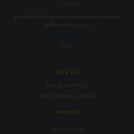
97.76%
a vásárlók közül ajánlaná ismerősének ezt a boltot.
21659
vélemény alapján
Laca
-
A bolt vásárlója
Minden tökéletesen működik.
Impresszum