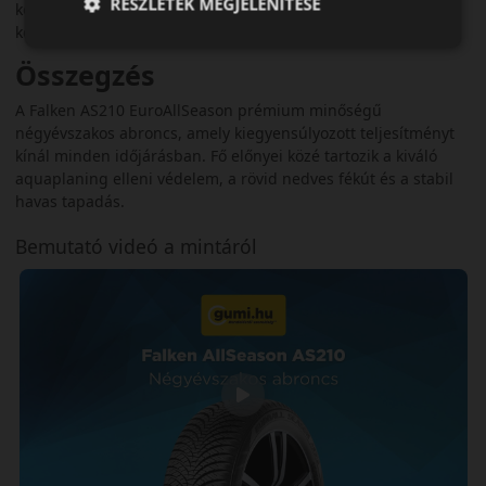
RÉSZLETEK MEGJELENÍTÉSE
környezetben egyaránt. Azoknak ideális, akik biztonságos és
kényelmes négyévszakos megoldást keresnek.
Összegzés
A Falken AS210 EuroAllSeason prémium minőségű
négyévszakos abroncs, amely kiegyensúlyozott teljesítményt
kínál minden időjárásban. Fő előnyei közé tartozik a kiváló
aquaplaning elleni védelem, a rövid nedves fékút és a stabil
havas tapadás.
Bemutató videó a mintáról