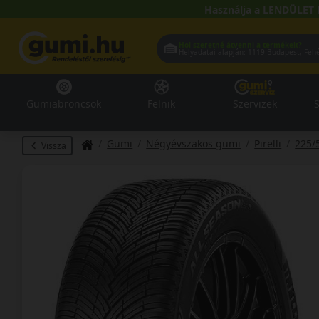
Használja a LENDÜLET 
Hol szeretné átvenni a termékeit?
Helyadatai alapján:
1119 Buda
Gumiabroncsok
Felnik
Szervizek
S
Gumi
Négyévszakos gumi
Pirelli
225/
Vissza