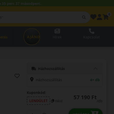
 35 perc 36 másodperc.
0
AJÁNDÉKUTALVÁNY
zetés
Hírek
Kapcsolat
Házhozszállítás
Házhozszállítás
4+ db
Kuponkód:
57 190 Ft
LENDÜLET
/db
másol