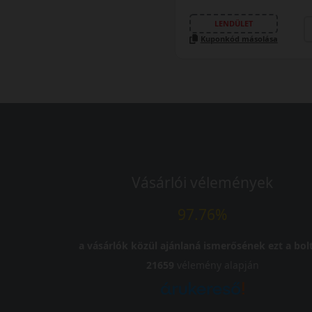
LENDÜLET
Kuponkód másolása
Vásárlói vélemények
97.76%
a vásárlók közül ajánlaná ismerősének ezt a bolt
21659
vélemény alapján