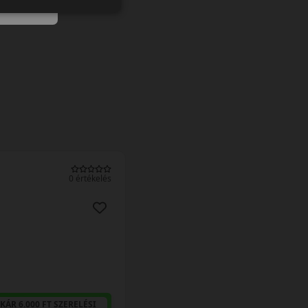
0 értékelés
KÁR 6.000 FT SZERELÉSI