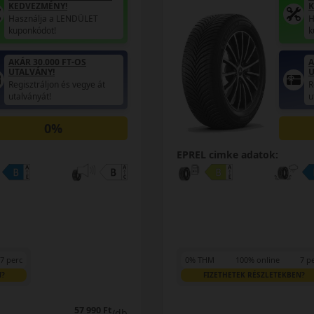
KEDVEZMÉNY!
K
Használja a LENDÜLET
H
kuponkódot!
k
AKÁR 30.000 FT-OS
A
UTALVÁNY!
U
Regisztráljon és vegye át
R
utalványát!
u
0%
EPREL cimke adatok:
7 perc
0% THM
100% online
7 p
N?
FIZETHETEK RÉSZLETEKBEN?
57 990 Ft
/db