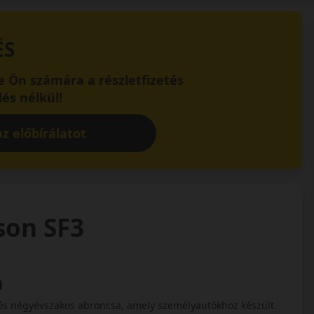
ÉS
 Ön számára a részletfizetés
és nélkül!
z előbírálatot
ason SF3
n
ciós négyévszakos abroncsa, amely személyautókhoz készült.