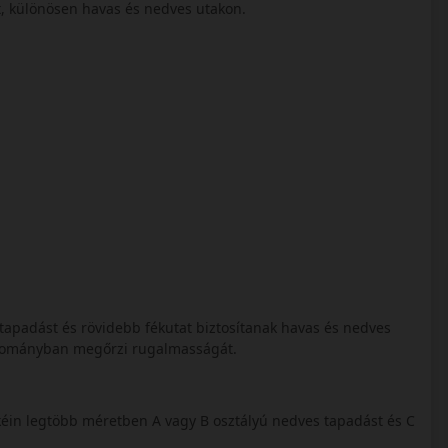
tt, különösen havas és nedves utakon.
bb tapadást és rövidebb fékutat biztosítanak havas és nedves
artományban megőrzi rugalmasságát.
éin legtöbb méretben A vagy B osztályú nedves tapadást és C