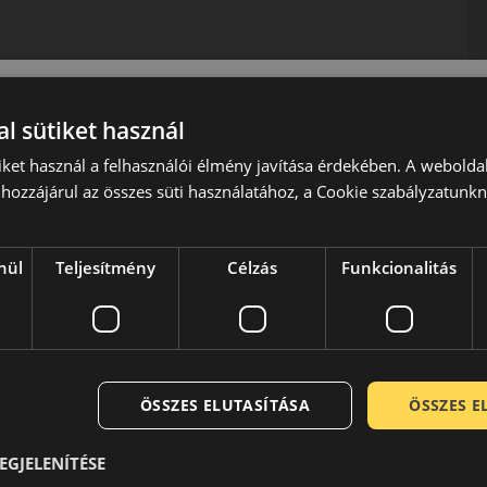
ezik, amely csendes és kényelmes utazást biztosít.
l sütiket használ
, a komfort és az egész éves használhatóság.
iket használ a felhasználói élmény javítása érdekében. A webolda
hozzájárul az összes süti használatához, a Cookie szabályzatunk
kos technológiákat kínálja, prémium szintű biztonságot és
ás, az alacsony zajszint és a 3PMSF minősítés.
nül
Teljesítmény
Célzás
Funkcionalitás
 jelenlegi arculata a hetvenes évek közepén alakult ki, amikor
peciális verseny abroncsokat gyártani. A szükséges
broncsok kategóriájában a Pirelli azóta is komoly szereplőként
ÖSSZES ELUTASÍTÁSA
ÖSSZES 
EGJELENÍTÉSE