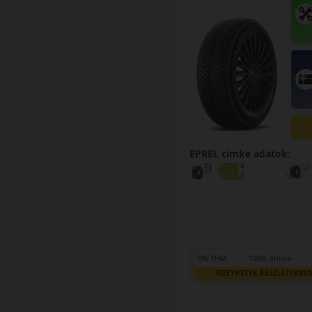
EPREL cimke adatok:
0% THM
100% online
FIZETHETEK RÉSZLETEKBE