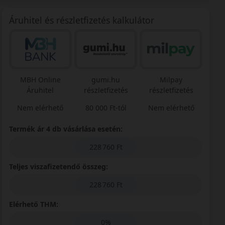
Áruhitel és részletfizetés kalkulátor
MBH Online
gumi.hu
Milpay
Áruhitel
részletfizetés
részletfizetés
Nem elérhető
80 000 Ft-tól
Nem elérhető
Termék ár 4 db vásárlása esetén:
228 760 Ft
Teljes viszafizetendő összeg:
228 760 Ft
Elérhető THM:
0%