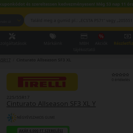
kuponkódot és szereltessen kedvezményesen! Még 53 nap 11 óra
pest, Fehérvári út
zolgáltatások
Márkáink
MBH
Akciók
Részletfi
tájékoztató
55R17
Cinturato Allseason SF3 XL
0 értékelés
225/55R17
Cinturato Allseason SF3 XL Y
NÉGYÉVSZAKOS GUMI
AKÁR 6.000 FT SZERELÉSI