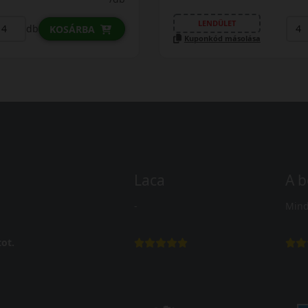
LENDÜLET
db
KOSÁRBA
Kuponkód másolása
Laca
A b
-
Mind
ot.