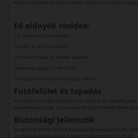
Kiváló teljesítményt kínál minden időjárási körülmény közö
Fő előnyök röviden:
• Új generációs technológia
• 3PMSF és M+S minősítés
• Prémium havas és nedves tapadás
• Alacsony zajszint (~69–70 dB)
• Megbízható teljesítmény egész évben
Futófelület és tapadás
Az irányított V-alakú futófelület és a fejlett 3D lamellák jo
körülmények között. A gumikeverék széles hőmérsékleti t
Biztonsági jellemzők
Az abroncs 3PMSF és M+S minősítéssel rendelkezik. EU címk
üzemanyag-hatékonyságot kapott, zajszintje kb. 69–70 dB.