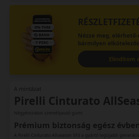
RÉSZLETFIZET
Nézze meg, elérhető-e
bármilyen elköteleződ
Elindítom a
A mintázat
Pirelli Cinturato AllSe
Négyévszakos személyautó gumi
Prémium biztonság egész évbe
A Pirelli Cinturato Allseason SF3 a gyártó legújabb generá