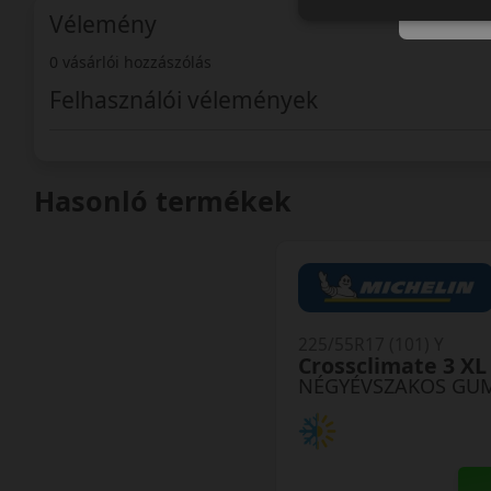
Vélemény
0 vásárlói hozzászólás
Felhasználói vélemények
Hasonló termékek
225/55R17 (101) Y
Crossclimate 3 XL
NÉGYÉVSZAKOS GU