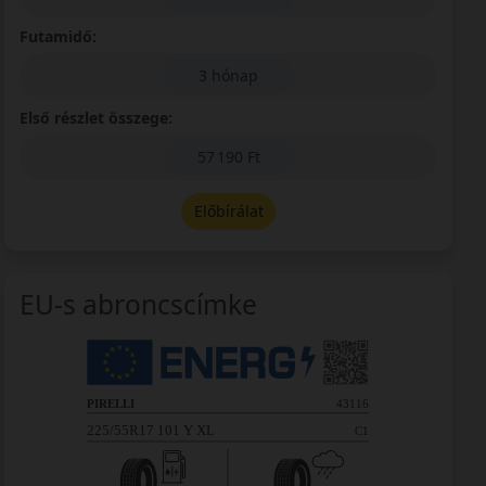
Futamidő:
3 hónap
Első részlet összege:
57 190 Ft
Előbírálat
EU-s abroncscímke