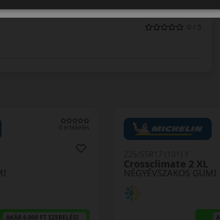
0 / 5
0 értékelés
225/55R17 (101) Y
Crossclimate 2 XL
MI
NÉGYÉVSZAKOS GUMI
AKÁR 6.000 FT SZERELÉSI
A