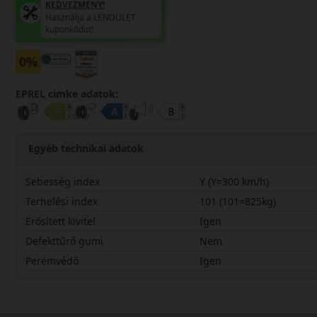
KEDVEZMÉNY!
Használja a LENDÜLET
kuponkódot!
0%
EPREL cimke adatok:
Egyéb technikai adatok
Sebesség index
Y (Y=300 km/h)
Terhelési index
101 (101=825kg)
Erősített kivitel
Igen
Defekttűrő gumi
Nem
Peremvédő
Igen
22555R17YCSF3X