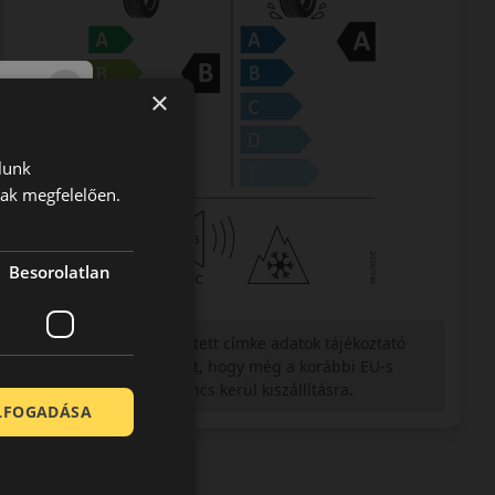
×
lunk
nak megfelelően.
Besorolatlan
Figyelem a feltüntetett címke adatok tájékoztató
jellegűek. Előfordulhat, hogy még a korábbi EU-s
címkével ellátott abroncs kerül kiszállításra.
ELFOGADÁSA