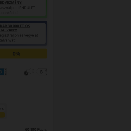
EDVEZMÉNY!
asználja a LENDÜLET
uponkódot!
KÁR 30.000 FT-OS
TALVÁNY!
egisztráljon és vegye át
talványát!
0%
erc
60 190 Ft
/db