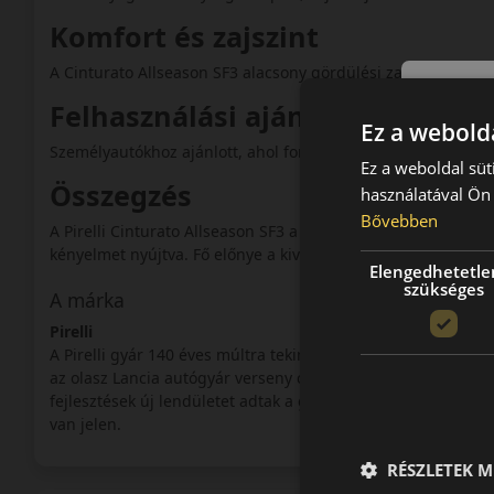
Komfort és zajszint
A Cinturato Allseason SF3 alacsony gördülési zajjal rendelk
Felhasználási ajánlás
Ez a webolda
Személyautókhoz ajánlott, ahol fontos a prémium biztonság
Ez a weboldal süt
Összegzés
használatával Ön 
Bővebben
A Pirelli Cinturato Allseason SF3 a legmodernebb négyévsza
kényelmet nyújtva. Fő előnye a kiváló nedves és havas tapad
Elengedhetetle
szükséges
A márka
Pirelli
A Pirelli gyár 140 éves múltra tekinthet vissza. A cégcsoport
az olasz Lancia autógyár verseny csapata számára kezdett s
fejlesztések új lendületet adtak a gyár számára. A verseny a
van jelen.
RÉSZLETEK M