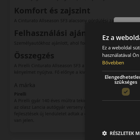
Komfort és zajszint
A Cinturato Allseason SF3 alacsony gördülési zajjal rendelk
Felhasználási ajánlás
Ez a webolda
Személyautókhoz ajánlott, ahol fontos a prémium biztonság
Ez a weboldal süt
Összegzés
használatával Ön 
Bővebben
A Pirelli Cinturato Allseason SF3 a legmodernebb négyévsza
kényelmet nyújtva. Fő előnye a kiváló nedves és havas tapad
Elengedhetetle
szükséges
A márka
Pirelli
A Pirelli gyár 140 éves múltra tekinthet vissza. A cégcsoport
az olasz Lancia autógyár verseny csapata számára kezdett s
fejlesztések új lendületet adtak a gyár számára. A verseny a
van jelen.
RÉSZLETEK M