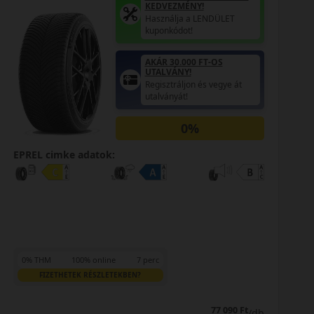
AKÁR 5.000 FT SZERELÉSI
KEDVEZMÉNY!
Használja a LENDÜLET
kuponkódot!
0%
EPREL cimke adatok:
0% THM
100% online
7 perc
FIZETHETEK RÉSZLETEKBEN?
42 790 Ft
42 390 Ft
/db