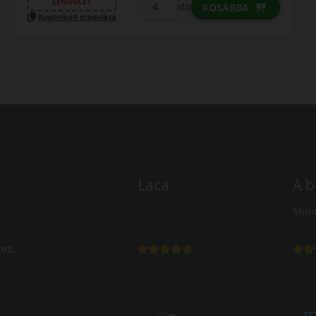
LENDÜLET
db
KOSÁRBA
Kuponkód másolása
Laca
A b
-
Mind
ot.