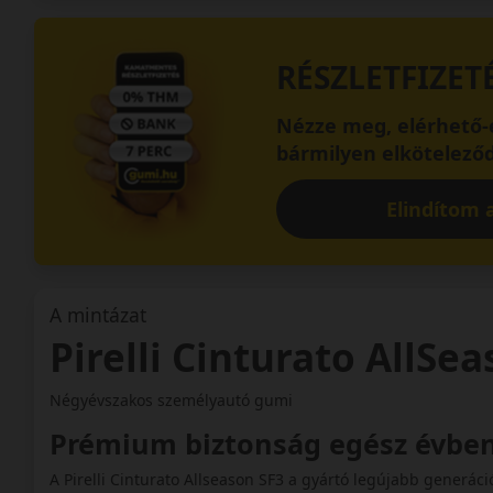
RÉSZLETFIZET
Nézze meg, elérhető-e
bármilyen elköteleződ
Elindítom a
A mintázat
Pirelli Cinturato AllSe
Négyévszakos személyautó gumi
Prémium biztonság egész évbe
A Pirelli Cinturato Allseason SF3 a gyártó legújabb generá