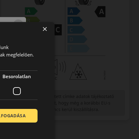
×
lunk
nak megfelelően.
Besorolatlan
Figyelem a feltüntetett címke adatok tájékoztató
jellegűek. Előfordulhat, hogy még a korábbi EU-s
címkével ellátott abroncs kerül kiszállításra.
ELFOGADÁSA