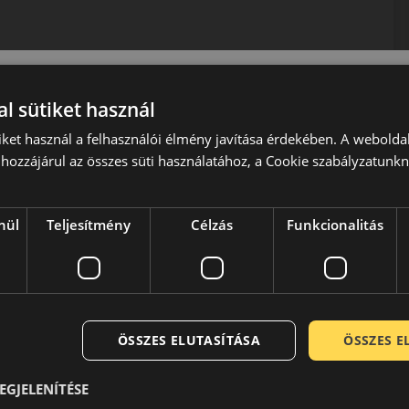
ezik, amely csendes és kényelmes utazást biztosít.
l sütiket használ
, a komfort és az egész éves használhatóság.
iket használ a felhasználói élmény javítása érdekében. A webolda
hozzájárul az összes süti használatához, a Cookie szabályzatunk
kos technológiákat kínálja, prémium szintű biztonságot és
ás, az alacsony zajszint és a 3PMSF minősítés.
nül
Teljesítmény
Célzás
Funkcionalitás
 jelenlegi arculata a hetvenes évek közepén alakult ki, amikor
peciális verseny abroncsokat gyártani. A szükséges
broncsok kategóriájában a Pirelli azóta is komoly szereplőként
ÖSSZES ELUTASÍTÁSA
ÖSSZES 
EGJELENÍTÉSE