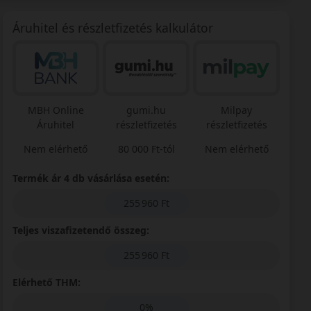
Áruhitel és részletfizetés kalkulátor
MBH Online
gumi.hu
Milpay
Áruhitel
részletfizetés
részletfizetés
Nem elérhető
80 000 Ft-tól
Nem elérhető
Termék ár 4 db vásárlása esetén:
255 960 Ft
Teljes viszafizetendő összeg:
255 960 Ft
Elérhető THM:
0%