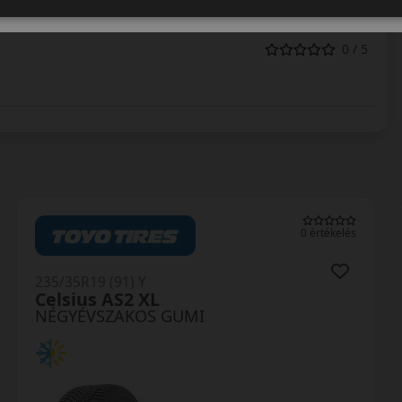
0 / 5
0 értékelés
235/35R19 (91) Y
AW-6 XL
NÉGYÉVSZAKOS GUMI