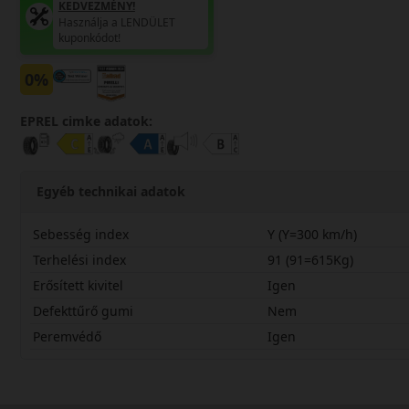
KEDVEZMÉNY!
Használja a LENDÜLET
kuponkódot!
0%
EPREL cimke adatok:
Egyéb technikai adatok
Sebesség index
Y (Y=300 km/h)
Terhelési index
91 (91=615Kg)
Erősített kivitel
Igen
Defekttűrő gumi
Nem
Peremvédő
Igen
23535R19YCSF3X