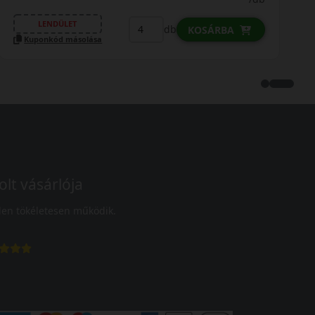
LENDÜLET
db
KOSÁRBA
Kuponkód másolása
olt vásárlója
en tökéletesen működik.