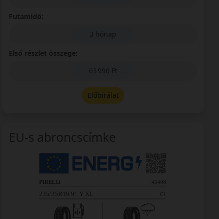
Futamidő:
3 hónap
Első részlet összege:
63 990 Ft
Előbírálat
EU-s abroncscímke