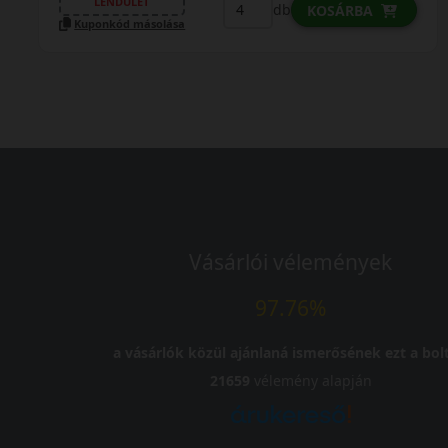
LENDÜLET
db
KOSÁRBA
Kuponkód másolása
Vásárlói vélemények
97.76%
a vásárlók közül ajánlaná ismerősének ezt a bolt
21659
vélemény alapján