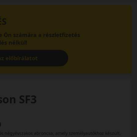
ÉS
 Ön számára a részletfizetés
és nélkül!
z előbírálatot
ason SF3
n
ciós négyévszakos abroncsa, amely személyautókhoz készült.