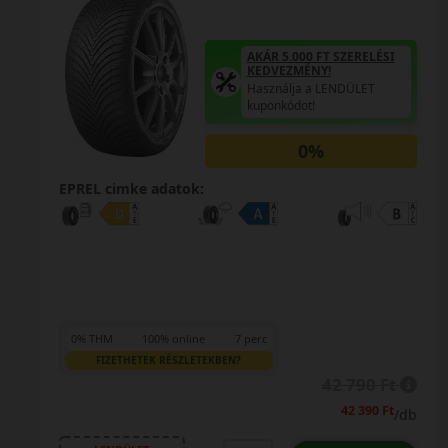
AKÁR 5.000 FT SZERELÉSI
KEDVEZMÉNY!
Használja a LENDÜLET
kuponkódot!
0%
EPREL cimke adatok:
0% THM
100% online
7 perc
FIZETHETEK RÉSZLETEKBEN?
25 290 Ft
/db
db