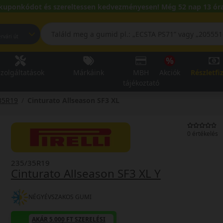
kuponkódot és szereltessen kedvezményesen! Még 52 nap 13 óra
pest, Fehérvári út
zolgáltatások
Márkáink
MBH
Akciók
Részletfi
tájékoztató
35R19
Cinturato Allseason SF3 XL
0 értékelés
235/35R19
Cinturato Allseason SF3 XL Y
NÉGYÉVSZAKOS GUMI
AKÁR 5.000 FT SZERELÉSI