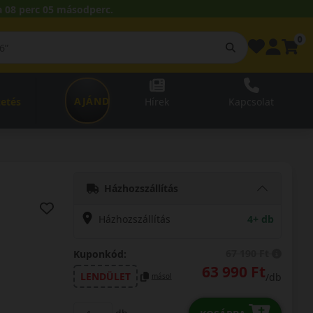
 08 perc 04 másodperc.
0
AJÁNDÉKUTALVÁNY
zetés
Hírek
Kapcsolat
Házhozszállítás
Házhozszállítás
4+ db
67 190 Ft
Kuponkód:
63 990 Ft
LENDÜLET
/db
másol