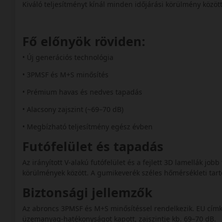
Kiváló teljesítményt kínál minden időjárási körülmény közö
Fő előnyök röviden:
• Új generációs technológia
• 3PMSF és M+S minősítés
• Prémium havas és nedves tapadás
• Alacsony zajszint (~69–70 dB)
• Megbízható teljesítmény egész évben
Futófelület és tapadás
Az irányított V-alakú futófelület és a fejlett 3D lamellák jo
körülmények között. A gumikeverék széles hőmérsékleti t
Biztonsági jellemzők
Az abroncs 3PMSF és M+S minősítéssel rendelkezik. EU címk
üzemanyag-hatékonyságot kapott, zajszintje kb. 69–70 dB.