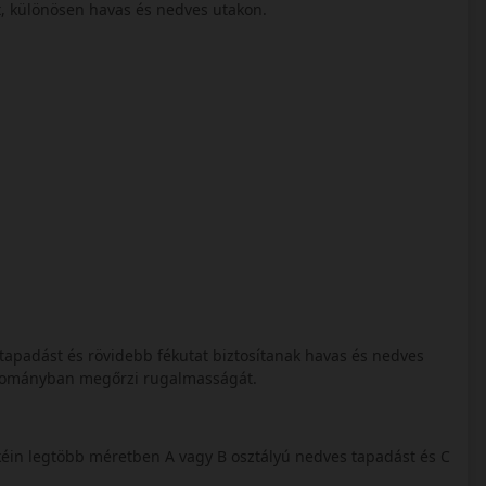
tt, különösen havas és nedves utakon.
bb tapadást és rövidebb fékutat biztosítanak havas és nedves
artományban megőrzi rugalmasságát.
éin legtöbb méretben A vagy B osztályú nedves tapadást és C