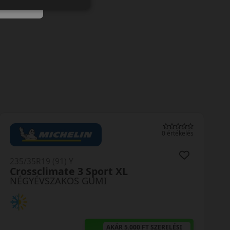
0 értékelés
235/35R19 (91) Y
HA32 Solus4S XL
NÉGYÉVSZAKOS GUMI