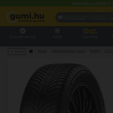
Használja a LENDÜLET 
Hol szeretné átvenni a termékeit?
Helyadatai alapján:
1119 Buda
Gumiabroncsok
Felnik
Szervizek
S
Gumi
Négyévszakos gumi
Pirelli
235/
Vissza