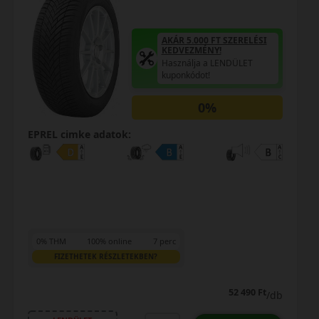
AKÁR 5.000 FT SZERELÉSI
KEDVEZMÉNY!
Használja a LENDÜLET
kuponkódot!
0%
EPREL cimke adatok:
0% THM
100% online
7 perc
FIZETHETEK RÉSZLETEKBEN?
39 890 Ft
/db