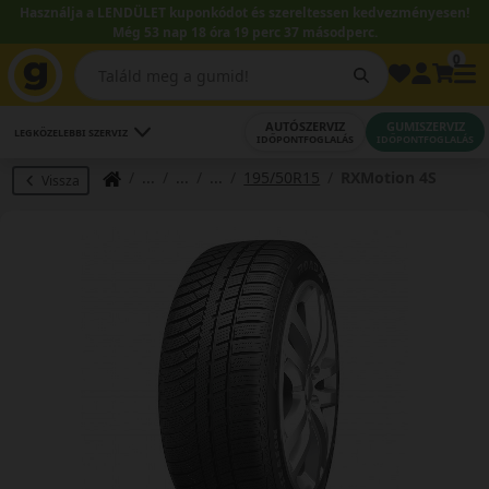
Használja a LENDÜLET kuponkódot és szereltessen kedvezményesen!
Még 53 nap 18 óra 19 perc 36 másodperc.
0
AUTÓSZERVIZ
GUMISZERVIZ
LEGKÖZELEBBI SZERVIZ
IDŐPONTFOGLALÁS
IDŐPONTFOGLALÁS
195/50R15
RXMotion 4S
Vissza