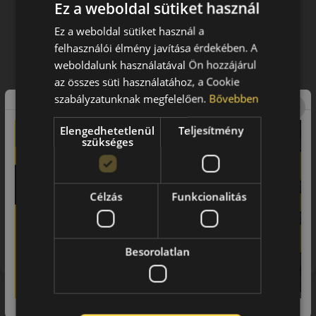
Ez a weboldal sütiket használ
Ez a weboldal sütiket használ a
felhasználói élmény javítása érdekében. A
weboldalunk használatával Ön hozzájárul
az összes süti használatához, a Cookie
szabályzatunknak megfelelően.
Bővebben
Elengedhetetlenül
Teljesítmény
szükséges
Célzás
Funkcionalitás
Figyelem a feltüntetett címke adatok tájékoztató
jellegűek. Előfordulhat, hogy még a korábbi EU-s címkével
ellátott abroncs kerül kiszállításra.
Besorolatlan
Hasonló termékek