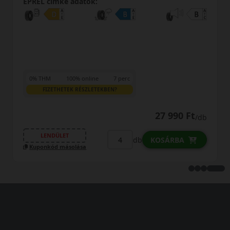
EPREL cimke adatok:
0% THM
100% online
7 perc
FIZETHETEK RÉSZLETEKBEN?
27 990 Ft
/db
LENDÜLET
db
KOSÁRBA
Kuponkód másolása