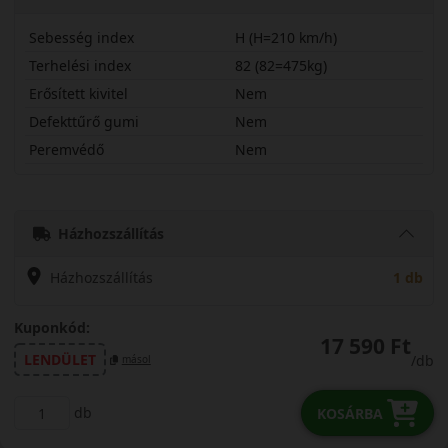
Sebesség index
H (H=210 km/h)
Terhelési index
82 (82=475kg)
Erősített kivitel
Nem
Defekttűrő gumi
Nem
Peremvédő
Nem
19550R15HRX4S
Házhozszállítás
Házhozszállítás
1 db
Kuponkód:
17 590 Ft
LENDÜLET
/db
másol
db
KOSÁRBA