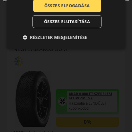
ÖSSZES ELFOGADÁSA
ÖSSZES ELUTASÍTÁSA
0 értékelés
RÉSZLETEK MEGJELENÍTÉSE
195/50R15 (82) H
Quatrac FSL
NÉGYÉVSZAKOS GUMI
AKÁR 8.000 FT SZERELÉSI
KEDVEZMÉNY!
Használja a LENDÜLET
kuponkódot!
0%