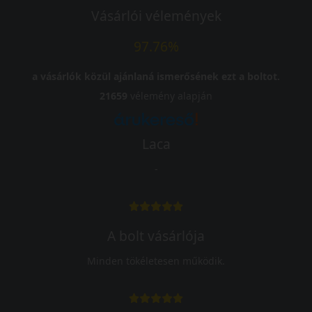
Vásárlói vélemények
97.76%
a vásárlók közül ajánlaná ismerősének ezt a boltot.
21659
vélemény alapján
Laca
-
A bolt vásárlója
Minden tökéletesen működik.