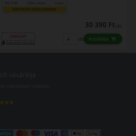
0% THM
100% online
7 perc
FIZETHETEK RÉSZLETEKBEN?
30 390 Ft
/db
LENDÜLET
db
KOSÁRBA
Kuponkód másolása
olt vásárlója
en tökéletesen működik.