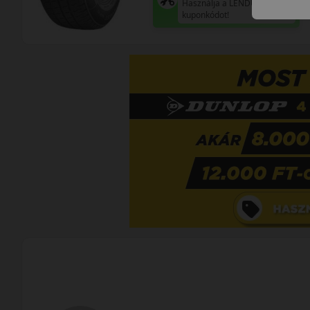
Használja a LENDÜLET
kuponkódot!