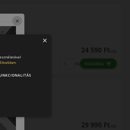
×
24 590 Ft
/db
használatával
LENDÜLET
Bővebben
db
KOSÁRBA
Kuponkód másolása
UNKCIONALITÁS
29 990 Ft
/db