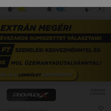
EPREL cimke adatok:
0 értékelés
205/80R16 (110/108) S