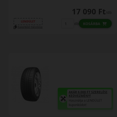
17 090 Ft
/db
LENDÜLET
db
KOSÁRBA
Kuponkód másolása
AKÁR 6.000 FT SZERELÉSI
KEDVEZMÉNY!
Használja a LENDÜLET
kuponkódot!