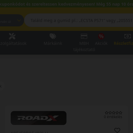
kuponkódot és szereltessen kedvezményesen! Még 55 nap 10 óra
pest, Fehérvári út
zolgáltatások
Márkáink
MBH
Akciók
Részletfi
tájékoztató
k
0 értékelés