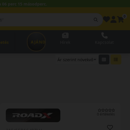
 06 perc 14 másodperc.
0
AJÁNDÉKUTALVÁNY
zetés
Hírek
Kapcsolat
0 értékelés