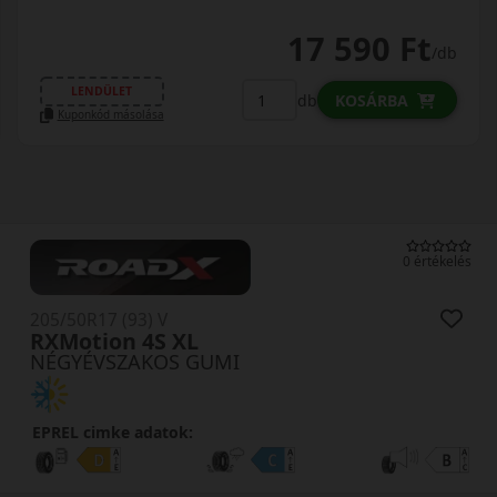
17 590 Ft
/db
LENDÜLET
db
KOSÁRBA
Kuponkód másolása
0 értékelés
205/50R17 (93) V
RXMotion 4S XL
NÉGYÉVSZAKOS GUMI
EPREL cimke adatok: