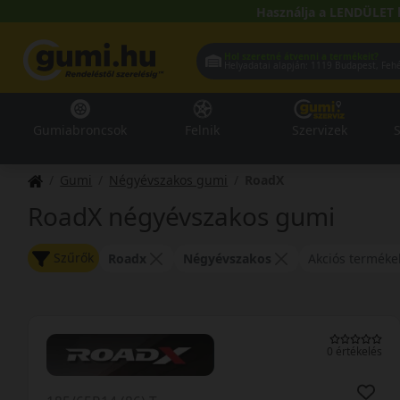
Használja a LENDÜLET 
Hol szeretné átvenni a termékeit?
Helyadatai alapján:
1119 Buda
Gumiabroncsok
Felnik
Szervizek
S
Gumi
Négyévszakos gumi
RoadX
RoadX négyévszakos gumi
Szűrők
Roadx
Négyévszakos
Akciós terméke
0 értékelés