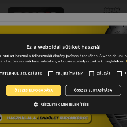
0 értékelés
195/70R15C (104/102) T
RXQuest Van 4S
NÉGYÉVSZAKOS GUMI
Ez a weboldal sütiket használ
l sütiket használ a felhasználói élmény javítása érdekében. A weboldalunk 
EPREL cimke adatok:
árul az összes süti használatához, a Cookie szabályzatunknak megfelelően.
TETLENÜL SZÜKSÉGES
TELJESÍTMÉNY
CÉLZÁS
F
0 értékelés
ÖSSZES ELFOGADÁSA
ÖSSZES ELUTASÍTÁSA
225/65R16C (112/110) T
RÉSZLETEK MEGJELENÍTÉSE
RXQuest Van 4S
NÉGYÉVSZAKOS GUMI