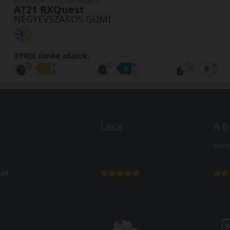
AT21 RXQuest
NÉGYÉVSZAKOS GUMI
EPREL cimke adatok:
Laca
A b
-
Mind
ot.