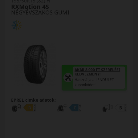
195/50R15 (82) H
RXMotion 4S
NÉGYÉVSZAKOS GUMI
AKÁR 8.000 FT SZERELÉSI
KEDVEZMÉNY!
Használja a LENDÜLET
kuponkódot!
EPREL cimke adatok: