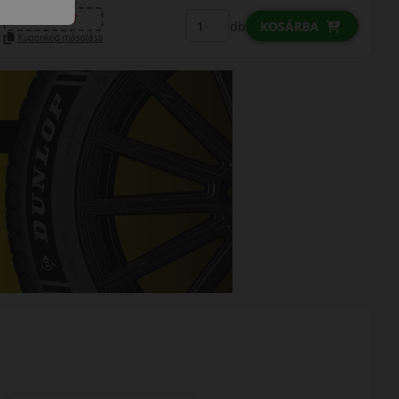
LENDÜLET
db
KOSÁRBA
Kuponkód másolása