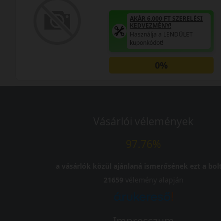
AKÁR 6.000 FT SZERELÉSI
KEDVEZMÉNY!
Használja a LENDÜLET
kuponkódot!
0%
Vásárlói vélemények
97.76%
a vásárlók közül ajánlaná ismerősének ezt a bolt
21659
vélemény alapján