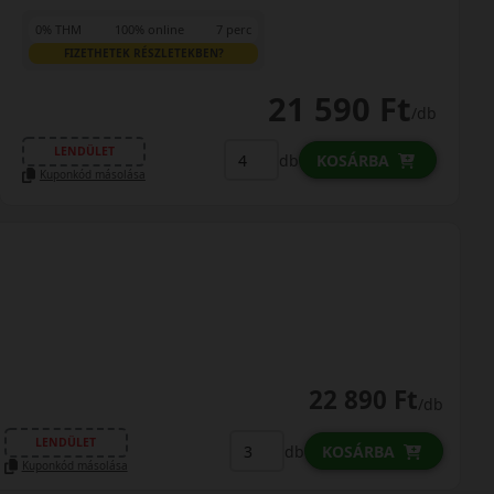
0% THM
100% online
7 perc
FIZETHETEK RÉSZLETEKBEN?
21 590 Ft
/db
LENDÜLET
db
KOSÁRBA
Kuponkód másolása
22 890 Ft
/db
LENDÜLET
db
KOSÁRBA
Kuponkód másolása