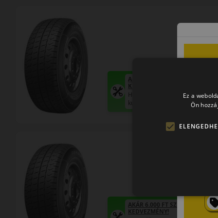
AKÁR 8.000 FT SZERELÉSI
KEDVEZMÉNY!
Használja a LENDÜLET
Ez a webolda
kuponkódot!
Ön hozzáj
ELENGEDHE
AKÁR 6.000 FT SZERELÉSI
KEDVEZMÉNY!