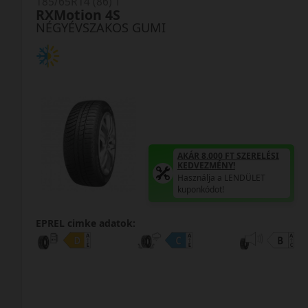
185/65R14 (86) T
RXMotion 4S
NÉGYÉVSZAKOS GUMI
AKÁR 8.000 FT SZERELÉSI
KEDVEZMÉNY!
Használja a LENDÜLET
kuponkódot!
EPREL cimke adatok: