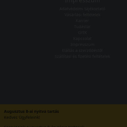
Impresszum
Adatvédelmi tájékoztató
Vásárlási feltételek
Karrier
Tudástár
GYIK
Kapcsolat
Impresszum
Elállás a szerződéstől
Szállítási és fizetési feltételek
Augusztus 8-ai nyitva tartás
Kedves Ügyfeleink!