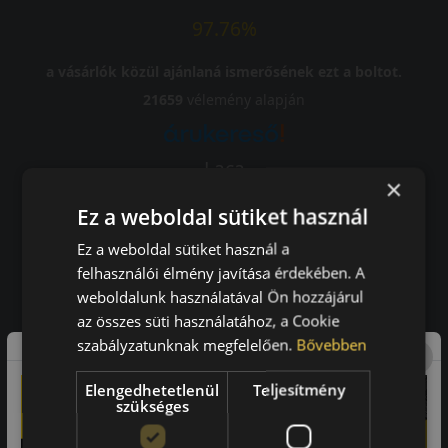
97.76%
a vásárlók közül ajánlaná ismerősének ezt a boltot.
21659
vélemény alapján
Laca
×
-
Ez a weboldal sütiket használ
Ez a weboldal sütiket használ a
felhasználói élmény javítása érdekében. A
weboldalunk használatával Ön hozzájárul
A bolt vásárlója
az összes süti használatához, a Cookie
Minden tökéletesen működik.
szabályzatunknak megfelelően.
Bővebben
Elengedhetetlenül
Teljesítmény
szükséges
Impresszum