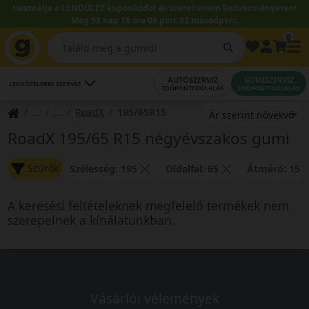
Használja a LENDÜLET kuponkódot és szereltessen kedvezményesen!
Még 53 nap 18 óra 09 perc 33 másodperc.
0
AUTÓSZERVIZ
GUMISZERVIZ
LEGKÖZELEBBI SZERVIZ
IDŐPONTFOGLALÁS
IDŐPONTFOGLALÁS
RoadX
195/65R15
RoadX 195/65 R15 négyévszakos gumi
Szűrők
Szélesség: 195
Oldalfal: 65
Átmérő: 15
A keresési feltételeknek megfelelő termékek nem
szerepelnek a kínálatunkban.
Vásárlói vélemények