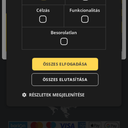
Adatvédelmi tájékoztató
Célzás
Funkcionalitás
Vásárlási feltételek
Karrier
Tudástár
GYIK
Besorolatlan
Kapcsolat
Impresszum
Elállás a szerződéstől
Szállítási és fizetési feltételek
ÖSSZES ELFOGADÁSA
ÖSSZES ELUTASÍTÁSA
RÉSZLETEK MEGJELENÍTÉSE