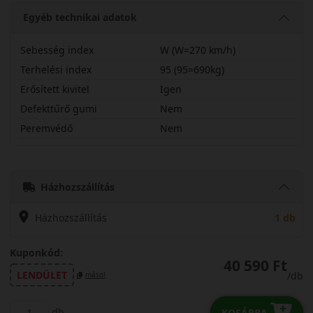
Egyéb technikai adatok
Sebesség index
W (W=270 km/h)
Terhelési index
95 (95=690kg)
Erősített kivitel
Igen
Defekttűrő gumi
Nem
Peremvédő
Nem
20555R17WCAS2X
Házhozszállítás
Házhozszállítás
1 db
Kuponkód:
40 590 Ft
LENDÜLET
/db
másol
db
KOSÁRBA