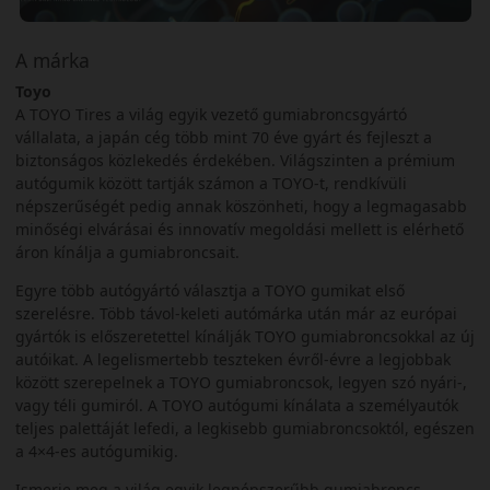
A márka
Toyo
A TOYO Tires a világ egyik vezető gumiabroncsgyártó
vállalata, a japán cég több mint 70 éve gyárt és fejleszt a
biztonságos közlekedés érdekében. Világszinten a prémium
autógumik között tartják számon a TOYO-t, rendkívüli
népszerűségét pedig annak köszönheti, hogy a legmagasabb
minőségi elvárásai és innovatív megoldási mellett is elérhető
áron kínálja a gumiabroncsait.
Egyre több autógyártó választja a TOYO gumikat első
szerelésre. Több távol-keleti autómárka után már az európai
gyártók is előszeretettel kínálják TOYO gumiabroncsokkal az új
autóikat. A legelismertebb teszteken évről-évre a legjobbak
között szerepelnek a TOYO gumiabroncsok, legyen szó nyári-,
vagy téli gumiról. A TOYO autógumi kínálata a személyautók
teljes palettáját lefedi, a legkisebb gumiabroncsoktól, egészen
a 4×4-es autógumikig.
Ismerje meg a világ egyik legnépszerűbb gumiabroncs