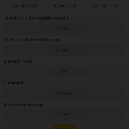
Nem elérhető
80 000 Ft-tól
501 000 Ft-tól
Termék ár 2 db vásárlása esetén:
81 180 Ft
Teljes viszafizetendő összeg:
81 180 Ft
Elérhető THM:
0%
Futamidő:
3 hónap
Első részlet összege:
20 295 Ft