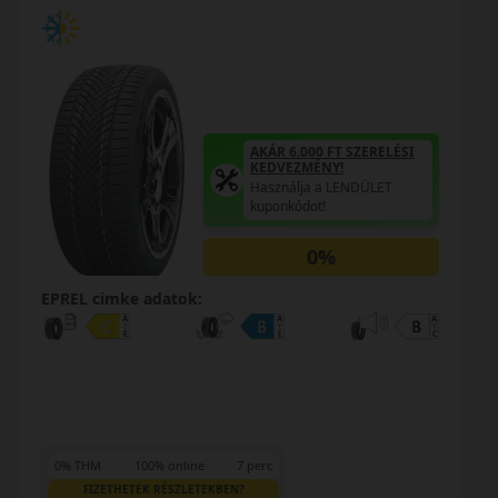
AKÁR 6.000 FT SZERELÉSI
KEDVEZMÉNY!
Használja a LENDÜLET
kuponkódot!
0%
EPREL cimke adatok:
0% THM
100% online
7 perc
FIZETHETEK RÉSZLETEKBEN?