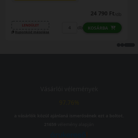
41 890 Ft
38 090 Ft
/db
LENDÜLET
db
KOSÁRBA
Kuponkód másolása
Vásárlói vélemények
97.76%
a vásárlók közül ajánlaná ismerősének ezt a boltot.
21659
vélemény alapján