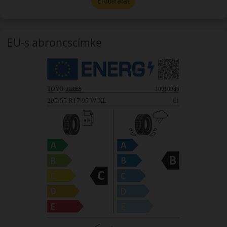
Előbírálat
EU-s abroncscímke