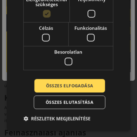
szükséges
• Megbízható teljesítmény egész évben
Futófelület és tapadás
Célzás
Funkcionalitás
Az aszimmetrikus futófelületi mintázat és a fejlett lamellázás
biztosítják a megbízható havas és nedves tapadást. A speciális
gumikeverék széles hőmérsékleti tartományban nyújt
optimális teljesítményt, csökkentve a fékutat.
Besorolatlan
Biztonsági jellemzők
Az abroncs rendelkezik 3PMSF és M+S minősítéssel. Az EU
címkéken legtöbb méretben B osztályú nedves tapadást és C
üzemanyag-hatékonyságot kapott, zajszintje kb. 70–71 dB.
ÖSSZES ELFOGADÁSA
Komfort és zajszint
ÖSSZES ELUTASÍTÁSA
A Celsius AS2 halk és kényelmes futást biztosít, amely ideális
választás a mindennapi közlekedéshez és hosszabb utakhoz
RÉSZLETEK MEGJELENÍTÉSE
is.
Felhasználási ajánlás