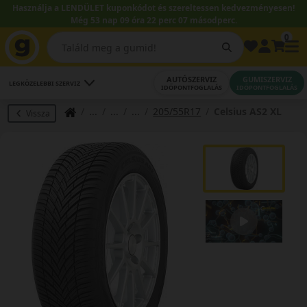
Használja a LENDÜLET kuponkódot és szereltessen kedvezményesen!
Még 53 nap 09 óra 22 perc 06 másodperc.
0
AUTÓSZERVIZ
GUMISZERVIZ
LEGKÖZELEBBI SZERVIZ
IDŐPONTFOGLALÁS
IDŐPONTFOGLALÁS
205/55R17
Celsius AS2 XL
Vissza