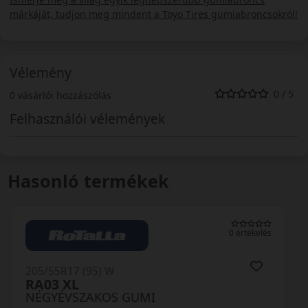
márkáját, tudjon meg mindent a Toyo Tires gumiabroncsokról!
Vélemény
0 / 5
0 vásárlói hozzászólás
Felhasználói vélemények
Hasonló termékek
0 értékelés
205/55R17 (95) W
Celsius AS2 XL
NÉGYÉVSZAKOS GUMI