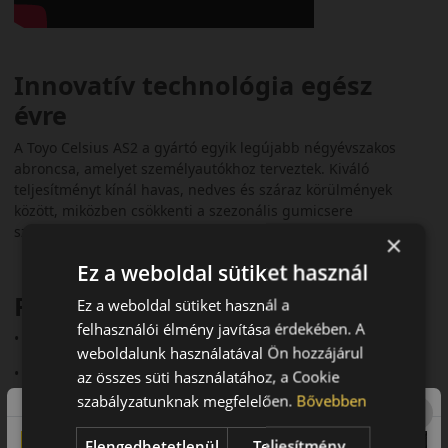
Innovatív technológia egész
évre
A Toyo Celsius AS2 a gyártó egyik legújabb négyévszakos
abroncsa, amelyet személyautókhoz terveztek. Kiváló
teljesítményt kínál havas, nedves és száraz körülmények
között, miközben csökkenti a szezonális gumicsere
szükségességét.
×
Ez a weboldal sütiket használ
Fő előnyök röviden:
Ez a weboldal sütiket használ a
felhasználói élmény javítása érdekében. A
• Aszimmetrikus futófelület
weboldalunk használatával Ön hozzájárul
• 3PMSF és M+S minősítés
az összes süti használatához, a Cookie
szabályzatunknak megfelelően.
Bővebben
• Jó havas és nedves tapadás
• Halk futás (~70–71 dB)
Elengedhetetlenül
Teljesítmény