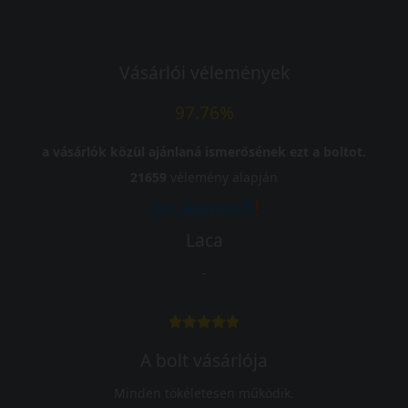
Vásárlói vélemények
97.76%
a vásárlók közül ajánlaná ismerősének ezt a boltot.
21659
vélemény alapján
Laca
-
A bolt vásárlója
Minden tökéletesen működik.