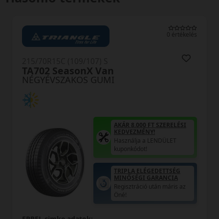
0 értékelés
215/70R15C (109/107) S
Celsius Cargo
NÉGYÉVSZAKOS GUMI
AKÁR 8.000 FT SZERELÉSI
KEDVEZMÉNY!
Használja a LENDÜLET
kuponkódot!
0%
EPREL cimke adatok: