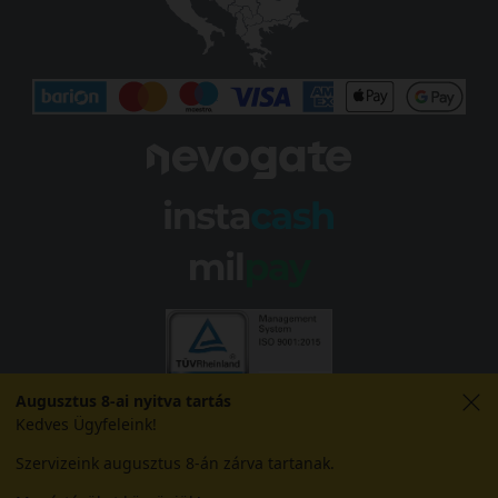
Augusztus 8-ai nyitva tartás
Kedves Ügyfeleink!
Szervizeink augusztus 8-án zárva tartanak.