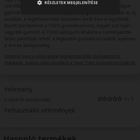
RÉSZLETEK MEGJELENÍTÉSE
szerelésre. Több távol-keleti autómárka után már az európai
gyártók is előszeretettel kínálják TOYO gumiabroncsokkal az új
autóikat. A legelismertebb teszteken évről-évre a legjobbak
között szerepelnek a TOYO gumiabroncsok, legyen szó nyári-,
vagy téli gumiról. A TOYO autógumi kínálata a személyautók
teljes palettáját lefedi, a legkisebb gumiabroncsoktól, egészen
a 4×4-es autógumikig.
Ismerje meg a világ egyik legnépszerűbb gumiabroncs
márkáját, tudjon meg mindent a Toyo Tires gumiabroncsokról!
Vélemény
0 / 5
0 vásárlói hozzászólás
Felhasználói vélemények
Hasonló termékek