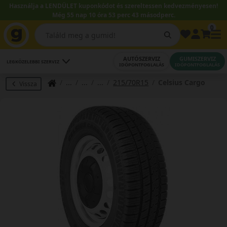
Használja a LENDÜLET kuponkódot és szereltessen kedvezményesen!
Még 55 nap 10 óra 53 perc 42 másodperc.
0
AUTÓSZERVIZ
GUMISZERVIZ
LEGKÖZELEBBI SZERVIZ
IDŐPONTFOGLALÁS
IDŐPONTFOGLALÁS
215/70R15
Celsius Cargo
Vissza