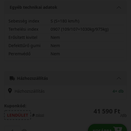
Egyéb technikai adatok
Sebesség index
S (S=180 km/h)
Terhelési index
0907 (109/107=1030kg/975kg)
Erősített kivitel
Nem
Defekttűrő gumi
Nem
Peremvédő
Nem
21570R15CSCSCR
Házhozszállítás
Házhozszállítás
4+ db
Kuponkód:
41 590 Ft
LENDÜLET
/db
másol
db
KOSÁRBA