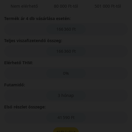
Nem elérhető
80 000 Ft-tól
501 000 Ft-tól
Termék ár 4 db vásárlása esetén:
166 360 Ft
Teljes viszafizetendő összeg:
166 360 Ft
Elérhető THM:
0%
Futamidő:
3 hónap
Első részlet összege:
41 590 Ft