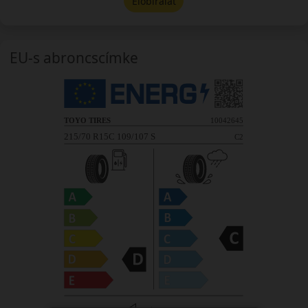
Előbírálat
EU-s abroncscímke