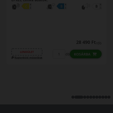
0% THM
100% online
7 perc
FIZETHETEK RÉSZLETEKBEN?
41 590 Ft
39 090 Ft
/db
LENDÜLET
db
KOSÁRBA
Kuponkód másolása