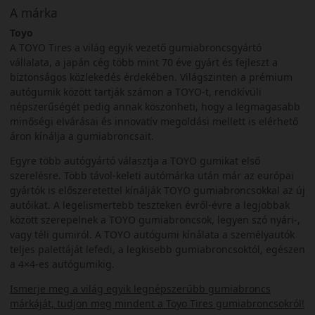
A márka
Toyo
A TOYO Tires a világ egyik vezető gumiabroncsgyártó
vállalata, a japán cég több mint 70 éve gyárt és fejleszt a
biztonságos közlekedés érdekében. Világszinten a prémium
autógumik között tartják számon a TOYO-t, rendkívüli
népszerűségét pedig annak köszönheti, hogy a legmagasabb
minőségi elvárásai és innovatív megoldási mellett is elérhető
áron kínálja a gumiabroncsait.
Egyre több autógyártó választja a TOYO gumikat első
szerelésre. Több távol-keleti autómárka után már az európai
gyártók is előszeretettel kínálják TOYO gumiabroncsokkal az új
autóikat. A legelismertebb teszteken évről-évre a legjobbak
között szerepelnek a TOYO gumiabroncsok, legyen szó nyári-,
vagy téli gumiról. A TOYO autógumi kínálata a személyautók
teljes palettáját lefedi, a legkisebb gumiabroncsoktól, egészen
a 4×4-es autógumikig.
Ismerje meg a világ egyik legnépszerűbb gumiabroncs
márkáját, tudjon meg mindent a Toyo Tires gumiabroncsokról!