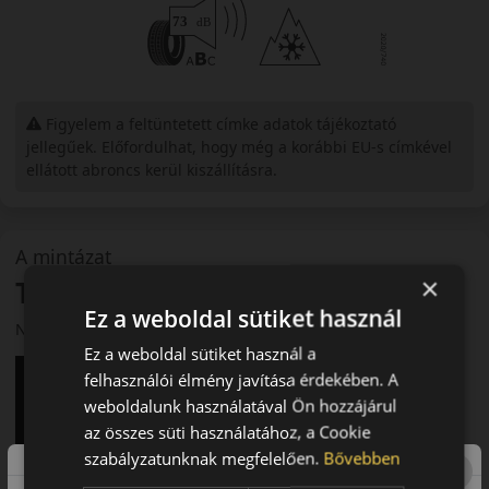
Figyelem a feltüntetett címke adatok tájékoztató
jellegűek. Előfordulhat, hogy még a korábbi EU-s címkével
ellátott abroncs kerül kiszállításra.
A mintázat
×
Toyo Open Country A/T3
Ez a weboldal sütiket használ
Négyévszakos terep- és országúti gumi
Ez a weboldal sütiket használ a
felhasználói élmény javítása érdekében. A
weboldalunk használatával Ön hozzájárul
az összes süti használatához, a Cookie
szabályzatunknak megfelelően.
Bővebben