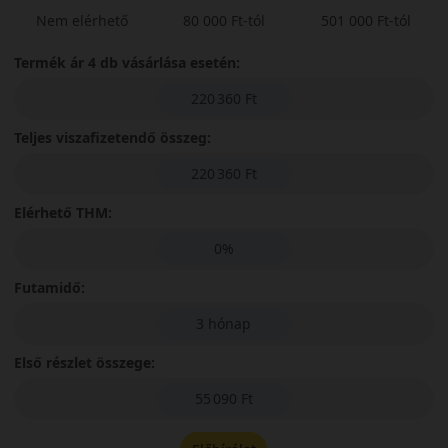
Nem elérhető
80 000 Ft-tól
501 000 Ft-tól
Termék ár 4 db vásárlása esetén:
220 360 Ft
Teljes viszafizetendő összeg:
220 360 Ft
Elérhető THM:
0%
Futamidő:
3 hónap
Első részlet összege:
55 090 Ft