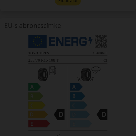
Előbírálat
EU-s abroncscímke