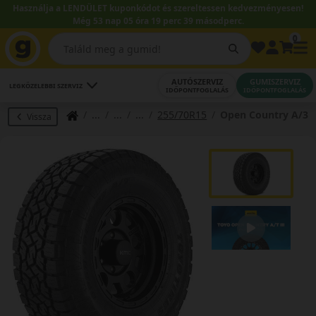
Használja a LENDÜLET kuponkódot és szereltessen kedvezményesen!
Még 53 nap 05 óra 19 perc 39 másodperc.
0
AUTÓSZERVIZ
GUMISZERVIZ
LEGKÖZELEBBI SZERVIZ
IDŐPONTFOGLALÁS
IDŐPONTFOGLALÁS
255/70R15
Open Country A/3
Vissza