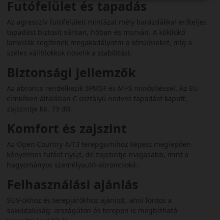
Futófelület és tapadás
Az agresszív futófelületi mintázat mély barázdákkal erőteljes
tapadást biztosít sárban, hóban és murván. A kőkilökő
lamellák segítenek megakadályozni a sérüléseket, míg a
széles vállblokkok növelik a stabilitást.
Biztonsági jellemzők
Az abroncs rendelkezik 3PMSF és M+S minősítéssel. Az EU
címkéken általában C osztályú nedves tapadást kapott,
zajszintje kb. 73 dB.
Komfort és zajszint
Az Open Country A/T3 terepgumihoz képest meglepően
kényelmes futást nyújt, de zajszintje magasabb, mint a
hagyományos személyautó-abroncsoké.
Felhasználási ajánlás
SUV-okhoz és terepjárókhoz ajánlott, ahol fontos a
sokoldalúság: országúton és terepen is megbízható