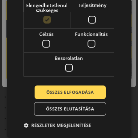
Elengedhetetlenül
Teljesítmény
szükséges
Terepen és országúton is
megbízható
Célzás
Funkcionalitás
A Toyo Open Country A/T3 egy all-terrain (A/T) kategóriás
négyévszakos abroncs, amelyet SUV-okhoz és terepjárókhoz
terveztek. Sokoldalú teljesítményt nyújt mind országúton,
mind terepen, így ideális választás kalandvágyó autósoknak.
Besorolatlan
Fő előnyök röviden:
• All-terrain kialakítás
ÖSSZES ELFOGADÁSA
• 3PMSF és M+S minősítés
• Erőteljes terep- és havas tapadás
ÖSSZES ELUTASÍTÁSA
• Megerősített szerkezet
RÉSZLETEK MEGJELENÍTÉSE
• Strapabíró teljesítmény