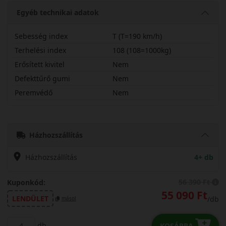
Egyéb technikai adatok
Sebesség index
T (T=190 km/h)
Terhelési index
108 (108=1000kg)
Erősített kivitel
Nem
Defekttűrő gumi
Nem
Peremvédő
Nem
25570R15TOPAT3
Házhozszállítás
Házhozszállítás
4+ db
56 390 Ft
Kuponkód:
55 090 Ft
LENDÜLET
/db
másol
db
KOSÁRBA