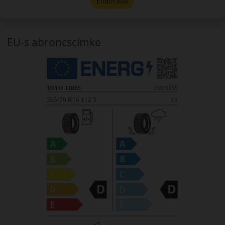
Előbírálat
EU-s abroncscímke