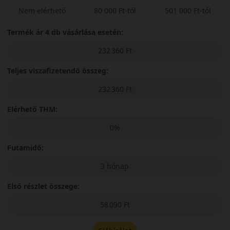
Nem elérhető
80 000 Ft-tól
501 000 Ft-tól
Termék ár 4 db vásárlása esetén:
232 360 Ft
Teljes viszafizetendő összeg:
232 360 Ft
Elérhető THM:
0%
Futamidő:
3 hónap
Első részlet összege:
58 090 Ft