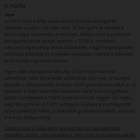
A márka
Toyo
A TOYO Tires a világ egyik vezető gumiabroncsgyártó
vállalata, a japán cég több mint 70 éve gyárt és fejleszt a
biztonságos közlekedés érdekében. Világszinten a prémium
autógumik között tartják számon a TOYO-t, rendkívüli
népszerűségét pedig annak köszönheti, hogy a legmagasabb
minőségi elvárásai és innovatív megoldási mellett is elérhető
áron kínálja a gumiabroncsait.
Egyre több autógyártó választja a TOYO gumikat első
szerelésre. Több távol-keleti autómárka után már az európai
gyártók is előszeretettel kínálják TOYO gumiabroncsokkal az új
autóikat. A legelismertebb teszteken évről-évre a legjobbak
között szerepelnek a TOYO gumiabroncsok, legyen szó nyári-,
vagy téli gumiról. A TOYO autógumi kínálata a személyautók
teljes palettáját lefedi, a legkisebb gumiabroncsoktól, egészen
a 4×4-es autógumikig.
Ismerje meg a világ egyik legnépszerűbb gumiabroncs
márkáját, tudjon meg mindent a Toyo Tires gumiabroncsokról!