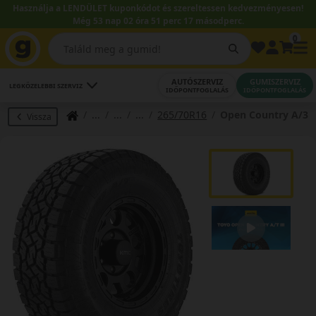
Használja a LENDÜLET kuponkódot és szereltessen kedvezményesen!
Még 53 nap 02 óra 51 perc 17 másodperc.
0
AUTÓSZERVIZ
GUMISZERVIZ
LEGKÖZELEBBI SZERVIZ
IDŐPONTFOGLALÁS
IDŐPONTFOGLALÁS
265/70R16
Open Country A/3
Vissza