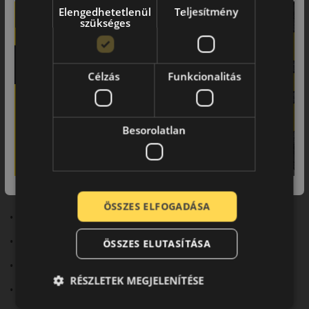
Elengedhetetlenül
Teljesítmény
szükséges
Terepen és országúton is
megbízható
Célzás
Funkcionalitás
A Toyo Open Country A/T3 egy all-terrain (A/T) kategóriás
négyévszakos abroncs, amelyet SUV-okhoz és terepjárókhoz
terveztek. Sokoldalú teljesítményt nyújt mind országúton,
mind terepen, így ideális választás kalandvágyó autósoknak.
Besorolatlan
Fő előnyök röviden:
• All-terrain kialakítás
ÖSSZES ELFOGADÁSA
• 3PMSF és M+S minősítés
• Erőteljes terep- és havas tapadás
ÖSSZES ELUTASÍTÁSA
• Megerősített szerkezet
RÉSZLETEK MEGJELENÍTÉSE
• Strapabíró teljesítmény