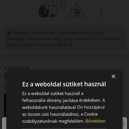
Figyelem a feltüntetett címke adatok tájékoztató
jellegűek. Előfordulhat, hogy még a korábbi EU-s címkével
ellátott abroncs kerül kiszállításra.
A mintázat
×
Toyo Open Country A/T3
Ez a weboldal sütiket használ
Négyévszakos terep- és országúti gumi
Ez a weboldal sütiket használ a
felhasználói élmény javítása érdekében. A
weboldalunk használatával Ön hozzájárul
az összes süti használatához, a Cookie
szabályzatunknak megfelelően.
Bővebben