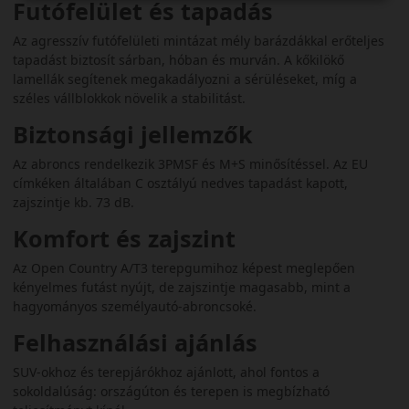
Futófelület és tapadás
Az agresszív futófelületi mintázat mély barázdákkal erőteljes
tapadást biztosít sárban, hóban és murván. A kőkilökő
lamellák segítenek megakadályozni a sérüléseket, míg a
széles vállblokkok növelik a stabilitást.
Biztonsági jellemzők
Az abroncs rendelkezik 3PMSF és M+S minősítéssel. Az EU
címkéken általában C osztályú nedves tapadást kapott,
zajszintje kb. 73 dB.
Komfort és zajszint
Az Open Country A/T3 terepgumihoz képest meglepően
kényelmes futást nyújt, de zajszintje magasabb, mint a
hagyományos személyautó-abroncsoké.
Felhasználási ajánlás
SUV-okhoz és terepjárókhoz ajánlott, ahol fontos a
sokoldalúság: országúton és terepen is megbízható