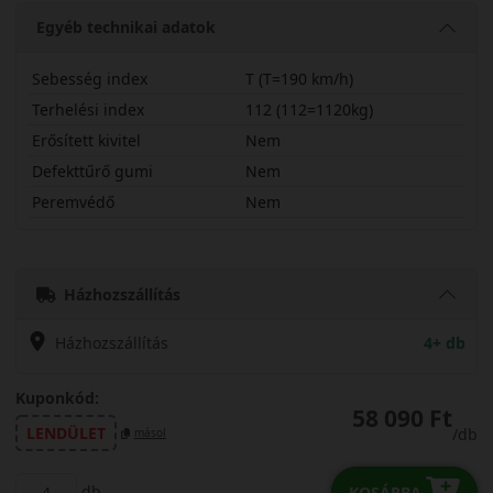
Egyéb technikai adatok
Sebesség index
T (T=190 km/h)
Terhelési index
112 (112=1120kg)
Erősített kivitel
Nem
Defekttűrő gumi
Nem
Peremvédő
Nem
26570R16TOPAT3
Házhozszállítás
Házhozszállítás
4+ db
Kuponkód:
58 090 Ft
LENDÜLET
/db
másol
db
KOSÁRBA