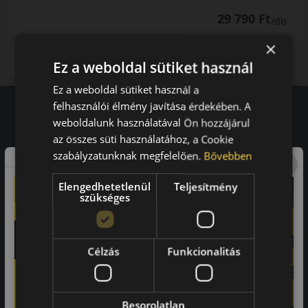
29 790 Ft
/db
×
LENDÜLET
db
KOSÁRBA
Kuponkód másolása
Ez a weboldal sütiket használ
Ez a weboldal sütiket használ a
felhasználói élmény javítása érdekében. A
weboldalunk használatával Ön hozzájárul
Vásárlói vélemények
az összes süti használatához, a Cookie
szabályzatunknak megfelelően.
Bővebben
97.76%
Elengedhetetlenül
Teljesítmény
a vásárlók közül ajánlaná ismerősének ezt a boltot.
szükséges
21659
vélemény alapján
Célzás
Funkcionalitás
Laca
-
Besorolatlan