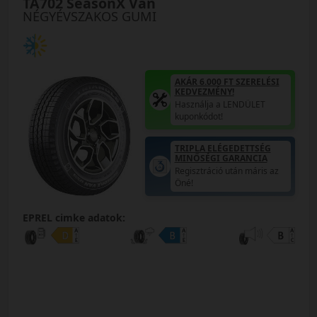
TA702 SeasonX Van
NÉGYÉVSZAKOS GUMI
AKÁR 6.000 FT SZERELÉSI
KEDVEZMÉNY!
Használja a LENDÜLET
kuponkódot!
TRIPLA ELÉGEDETTSÉG
MINŐSÉGI GARANCIA
Regisztráció után máris az
Öné!
EPREL cimke adatok: