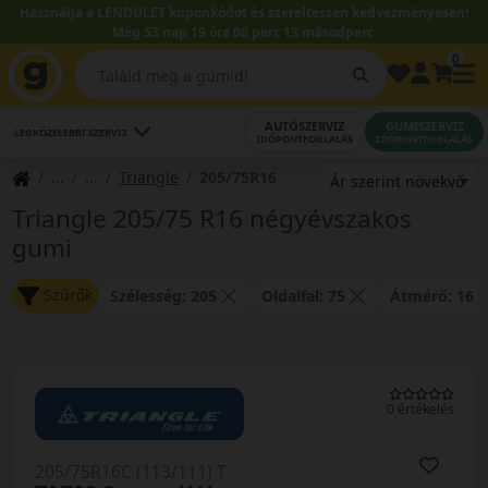
Használja a LENDÜLET kuponkódot és szereltessen kedvezményesen!
Még 53 nap 19 óra 06 perc 13 másodperc.
0
AUTÓSZERVIZ
GUMISZERVIZ
LEGKÖZELEBBI SZERVIZ
IDŐPONTFOGLALÁS
IDŐPONTFOGLALÁS
Triangle
205/75R16
Triangle 205/75 R16 négyévszakos
gumi
Szűrők
Szélesség: 205
Oldalfal: 75
Átmérő: 16
0 értékelés
205/75R16C (113/111) T