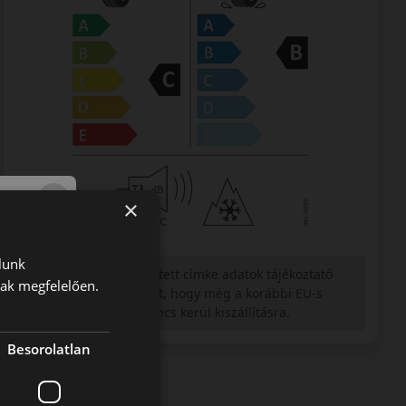
×
lunk
Figyelem a feltüntetett címke adatok tájékoztató
nak megfelelően.
jellegűek. Előfordulhat, hogy még a korábbi EU-s
címkével ellátott abroncs kerül kiszállításra.
Besorolatlan