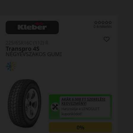
0 értékelés
225/65R16C (112) R
Duravis AllSeason
NÉGYÉVSZAKOS GUMI
AKÁR 6.000 FT SZERELÉSI
KEDVEZMÉNY!
Használja a LENDÜLET
kuponkódot!
0%