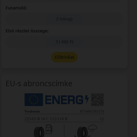
Futamidő:
3 hónap
Első részlet összege:
51 490 Ft
Előbírálat
EU-s abroncscímke