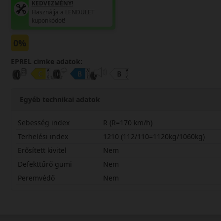
KEDVEZMÉNY!
Használja a LENDÜLET
kuponkódot!
0%
EPREL cimke adatok:
Egyéb technikai adatok
Sebesség index
R (R=170 km/h)
Terhelési index
1210 (112/110=1120kg/1060kg)
Erősített kivitel
Nem
Defekttűrő gumi
Nem
Peremvédő
Nem
22565R16CRC2ASP