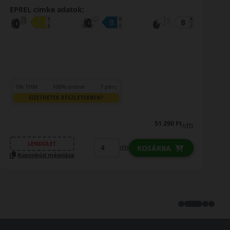
EPREL cimke adatok:
0% THM
100% online
7 perc
FIZETHETEK RÉSZLETEKBEN?
66 390 Ft
/db
LENDÜLET
db
KOSÁRBA
Kuponkód másolása