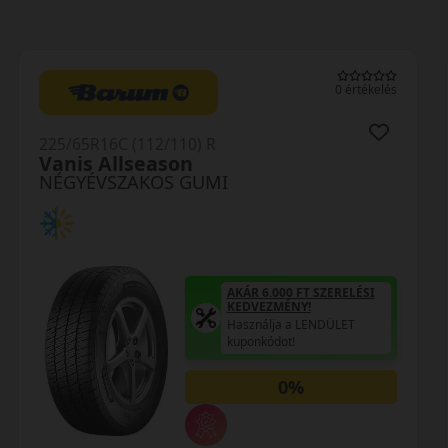
0 értékelés
225/65R16C (112) R
Duravis AS Evo
NÉGYÉVSZAKOS GUMI
AKÁR 6.000 FT SZERELÉSI
KEDVEZMÉNY!
Használja a LENDÜLET
kuponkódot!
0%