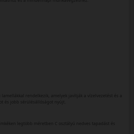
 szállításhoz és a mindennapi munkavégzéshez.
lamellákkal rendelkezik, amelyek javítják a vízelvezetést és a
t és jobb sérülésállóságot nyújt.
címkéken legtöbb méretben C osztályú nedves tapadást és