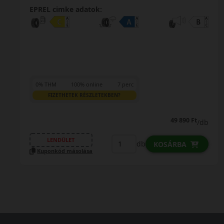
EPREL cimke adatok:
0% THM
100% online
7 perc
FIZETHETEK RÉSZLETEKBEN?
64 590 Ft
/db
LENDÜLET
db
KOSÁRBA
Kuponkód másolása