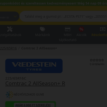
kuponkódot és szereltessen kedvezményesen! Még 54 nap 09 óra
pest, Fehérvári út
zolgáltatások
Márkáink
MBH
Akciók
Részletfi
tájékoztató
225/65R16
Comtrac 2 AllSeason+
0 értékelés
225/65R16C
Comtrac 2 AllSeason+ R
NÉGYÉVSZAKOS GUMI
AKÁR 6.000 FT SZERELÉSI