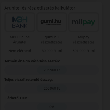
Áruhitel és részletfizetés kalkulátor
MBH Online
gumi.hu
Milpay
Áruhitel
részletfizetés
részletfizetés
Nem elérhető
80 000 Ft-tól
501 000 Ft-tól
Termék ár 4 db vásárlása esetén:
205 960 Ft
Teljes viszafizetendő összeg:
205 960 Ft
Elérhető THM:
0%