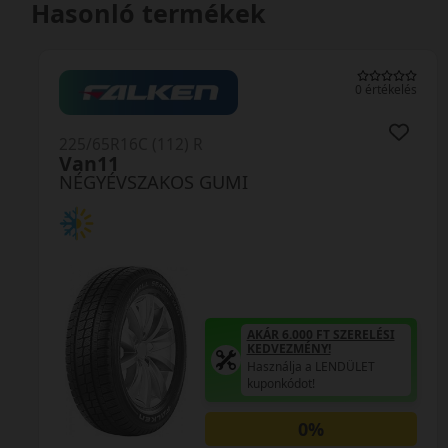
Hasonló termékek
0 értékelés
225/65R16C (112) R
Carrier Allseason SF
NÉGYÉVSZAKOS GUMI
AKÁR 6.000 FT SZERELÉSI
KEDVEZMÉNY!
Használja a LENDÜLET
kuponkódot!
0%