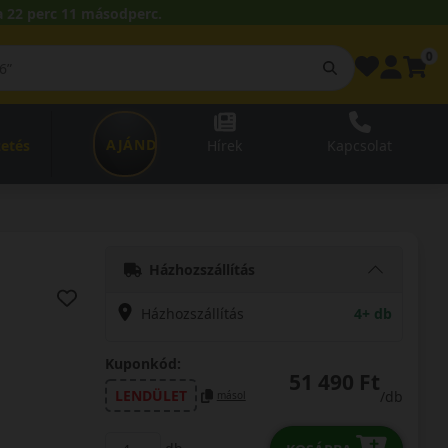
 22 perc 10 másodperc.
0
AJÁNDÉKUTALVÁNY
zetés
Hírek
Kapcsolat
Házhozszállítás
Házhozszállítás
4+ db
Kuponkód:
51 490 Ft
LENDÜLET
/db
másol