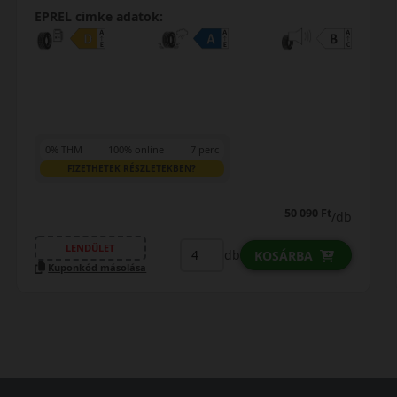
EPREL cimke adatok:
0% THM
100% online
7 perc
FIZETHETEK RÉSZLETEKBEN?
66 390 Ft
/db
LENDÜLET
db
KOSÁRBA
Kuponkód másolása