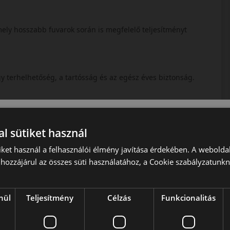
mely hosszabb fuvarok során is megfelelő teljesítményt
y terhelhetőség, a tartósság és az egész éves biztonság.
s négyévszakos abroncs, amely a szállításhoz nyújt optimális
szerkezet és a hosszú futásteljesítmény.
l sütiket használ
iket használ a felhasználói élmény javítása érdekében. A webolda
hozzájárul az összes süti használatához, a Cookie szabályzatunk
bb, mint 100 évre visszanyúló tapasztalatával. A 20. század eleje óta
ek, amivel elérte, hogy mára az első osztályú gumiabroncsok vezető
nül
Teljesítmény
Célzás
Funkcionalitás
szen a kerékpárabroncsoktól kezdve a prémium személygépjármű-
 választékban termékek.