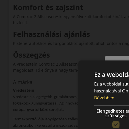
Komfort és zajszint
A Comtrac 2 Allseason+ kiegyensúlyozott komfortot kínál, a
biztosít.
Felhasználási ajánlás
Kisteherautókhoz és furgonokhoz ajánlott, ahol fontos a nag
Összegzés
A Vredestein Comtrac 2 Allseason+ strapabíró és biztonságo
megoldást. Fő előnye a nagy terhelhetőség, a megerősített 
Ez a webolda
A márka
Ez a weboldal süt
Vredestein
használatával Ön 
Bővebben
Vredestein a legrégebbi gumiabroncs gyártók közt foglal helyet a tö
foglakozik gumigyártással. Az innováció folyamatos lételeme a cégn
európai gyártói közé soroljak.
Elengedhetetle
szükséges
Termékportfóliója lenyűgözően széles. Köztük megtalálhatóak egé
abroncsokon keresztül a mezőgazdasági és ipari abroncsokig széles