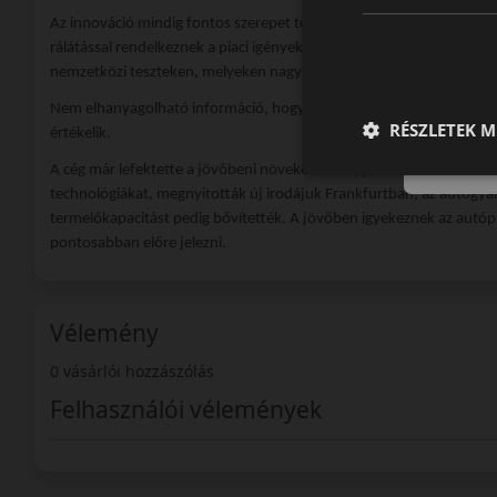
Az innováció mindig fontos szerepet töltött be az Európa szívében 
rálátással rendelkeznek a piaci igényekre. Az enschedei K+F központ á
nemzetközi teszteken, melyeken nagy eséllyel győzedelmeskednek.
Nem elhanyagolható információ, hogy a Vredestein vezető szerepet 
RÉSZLETEK M
értékelik.
A cég már lefektette a jövőbeni növekedés alapjait, miszerint beve
technológiákat, megnyitották új irodájuk Frankfurtban, az autógyá
termelőkapacitást pedig bővítették. A jövőben igyekeznek az autópi
pontosabban előre jelezni.
Vélemény
0 vásárlói hozzászólás
Felhasználói vélemények