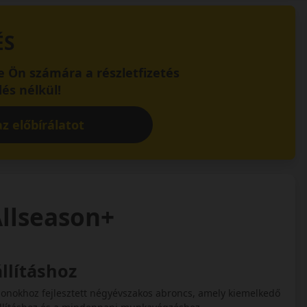
ÉS
 Ön számára a részletfizetés
és nélkül!
z előbírálatot
Allseason+
llításhoz
gonokhoz fejlesztett négyévszakos abroncs, amely kiemelkedő