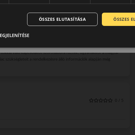
elhelyezkedő vállalat életében, melynek köszönhetően tökéletes
ltal fejlesztett és tesztelt abroncsok rendszerint részt vesznek
ÖSSZES ELUTASÍTÁSA
ÖSSZES 
tölt be a négy évszakos abroncsok piacán, a kategória legjobbjaként
EGJELENÍTÉSE
zették a központi enschedei gyárukba a legújabb gyártási
rtókkal való kapcsolatot szorosabbra fűzték, ugyanakkor a magyar
ac szükségleteit a rendelkezésre álló információk alapján még
0 / 5