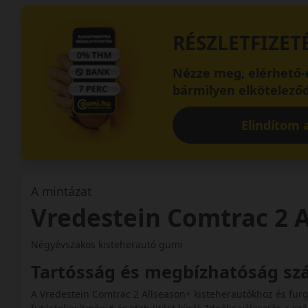
RÉSZLETFIZET
Nézze meg, elérhető-e
bármilyen elköteleződ
Elindítom a
A mintázat
Vredestein Comtrac 2 
Négyévszakos kisteherautó gumi
Tartósság és megbízhatóság szá
A Vredestein Comtrac 2 Allseason+ kisteherautókhoz és fur