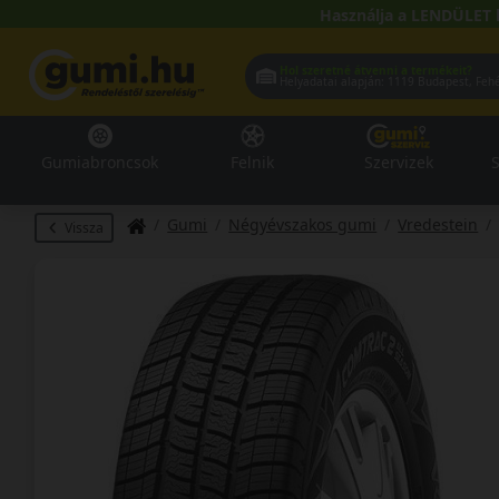
Használja a LENDÜLET 
Hol szeretné átvenni a termékeit?
Helyadatai alapján:
1119 Buda
Gumiabroncsok
Felnik
Szervizek
S
Gumi
Négyévszakos gumi
Vredestein
Vissza