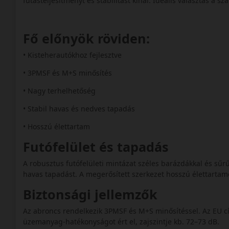
futásteljesítményt és stabilitást kínál. Ideális választás a
Fő előnyök röviden:
• Kisteherautókhoz fejlesztve
• 3PMSF és M+S minősítés
• Nagy terhelhetőség
• Stabil havas és nedves tapadás
• Hosszú élettartam
Futófelület és tapadás
A robusztus futófelületi mintázat széles barázdákkal és sűrű 
havas tapadást. A megerősített szerkezet hosszú élettartamo
Biztonsági jellemzők
Az abroncs rendelkezik 3PMSF és M+S minősítéssel. Az EU 
üzemanyag-hatékonyságot ért el, zajszintje kb. 72–73 dB.