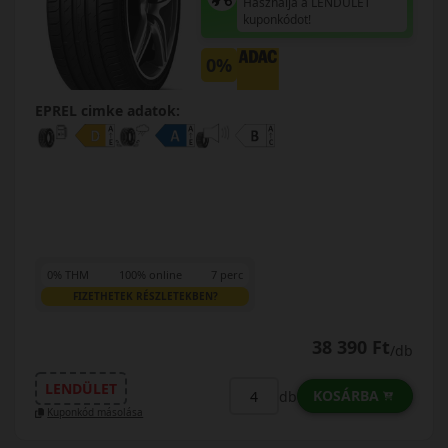
Használja a LENDÜLET
kuponkódot!
0%
EPREL cimke adatok:
0% THM
100% online
7 perc
FIZETHETEK RÉSZLETEKBEN?
38 390 Ft
/db
LENDÜLET
KOSÁRBA
db
Kuponkód másolása