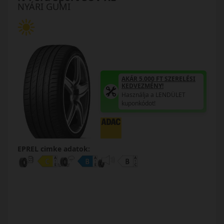
NYÁRI GUMI
AKÁR 5.000 FT SZERELÉSI
KEDVEZMÉNY!
Használja a LENDÜLET
kuponkódot!
EPREL cimke adatok: