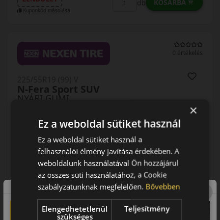
KOSÁRBA
db
Kuponkód másolása
0 értékelés
225/55R19 (99) V
N-Fera Sport SUV
NYÁRI GUMI
×
Ez a weboldal sütiket használ
Ez a weboldal sütiket használ a
felhasználói élmény javítása érdekében. A
weboldalunk használatával Ön hozzájárul
AKÁR 5.000 FT SZERELÉSI
az összes süti használatához, a Cookie
KEDVEZMÉNY!
Használja a LENDÜLET
szabályzatunknak megfelelően.
Bővebben
kuponkódot!
Elengedhetetlenül
Teljesítmény
szükséges