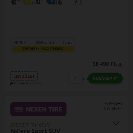
0% THM
100% online
7 perc
FIZETHETEK RÉSZLETEKBEN?
38 490 Ft
/db
LENDÜLET
KOSÁRBA
db
Kuponkód másolása
0 értékelés
275/55R17 (109) V
N-Fera Sport SUV