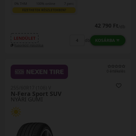
0% THM
100% online
7 perc
FIZETHETEK RÉSZLETEKBEN?
42 790 Ft
/db
LENDÜLET
KOSÁRBA
db
Kuponkód másolása
0 értékelés
255/60R17 (106) V
N-Fera Sport SUV
NYÁRI GUMI