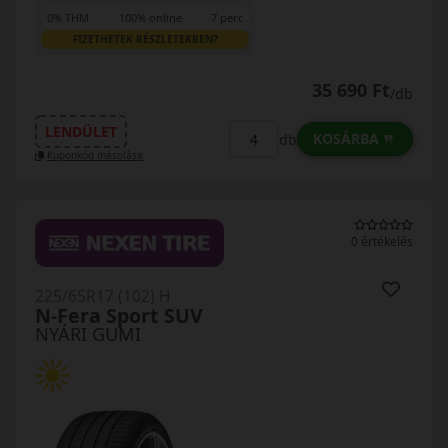
0% THM
100% online
7 perc
FIZETHETEK RÉSZLETEKBEN?
35 690 Ft
/db
LENDÜLET
KOSÁRBA
db
Kuponkód másolása
0 értékelés
225/65R17 (102) H
N-Fera Sport SUV
NYÁRI GUMI