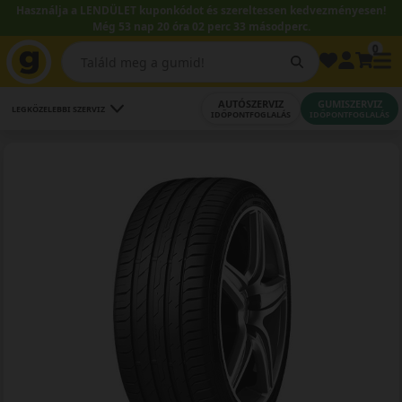
Használja a LENDÜLET kuponkódot és szereltessen kedvezményesen!
Még 53 nap 20 óra 02 perc 32 másodperc.
0
AUTÓSZERVIZ
GUMISZERVIZ
LEGKÖZELEBBI SZERVIZ
IDŐPONTFOGLALÁS
IDŐPONTFOGLALÁS