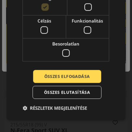
EPREL cimke adatok:
Célzás
Funkcionalitás
Besorolatlan
38 090 Ft
/db
ÖSSZES ELFOGADÁSA
LENDÜLET
KOSÁRBA
db
Kuponkód másolása
ÖSSZES ELUTASÍTÁSA
RÉSZLETEK MEGJELENÍTÉSE
0 értékelés
215/55R18 (99) V
N-Fera Sport SUV XL