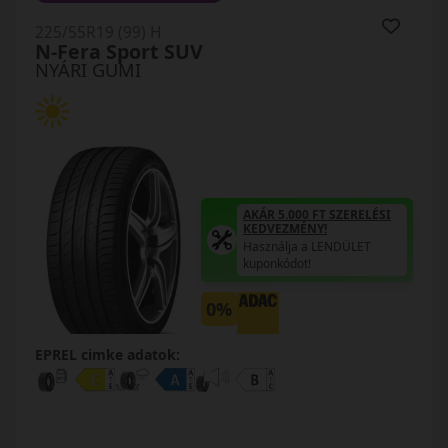
225/55R19 (99) H
N-Fera Sport SUV
NYÁRI GUMI
AKÁR 5.000 FT SZERELÉSI
KEDVEZMÉNY!
Használja a LENDÜLET
kuponkódot!
0%
EPREL cimke adatok: