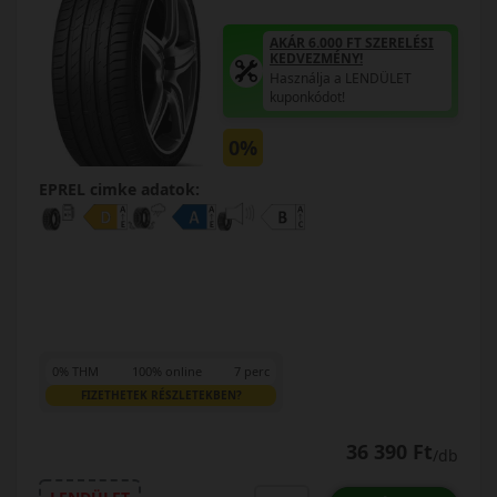
AKÁR 6.000 FT SZERELÉSI
KEDVEZMÉNY!
Használja a LENDÜLET
kuponkódot!
0%
EPREL cimke adatok:
0% THM
100% online
7 perc
FIZETHETEK RÉSZLETEKBEN?
36 390 Ft
/db