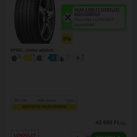
AKÁR 6.000 FT SZERELÉSI
KEDVEZMÉNY!
Használja a LENDÜLET
kuponkódot!
0%
EPREL cimke adatok:
0% THM
100% online
7 perc
FIZETHETEK RÉSZLETEKBEN?
43 690 Ft
/db
LENDÜLET