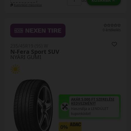
KOSÁRBA
db
Kuponkód másolása
0 értékelés
235/45R19 (95) W
N-Fera Sport SUV
NYÁRI GUMI
AKÁR 5.000 FT SZERELÉSI
KEDVEZMÉNY!
Használja a LENDÜLET
kuponkódot!
0%