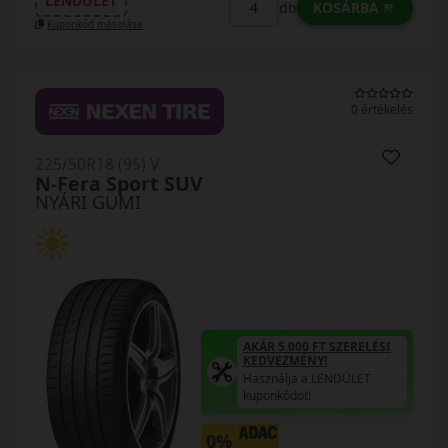
LENDÜLET
KOSÁRBA
db
Kuponkód másolása
0 értékelés
225/50R18 (95) V
N-Fera Sport SUV
NYÁRI GUMI
AKÁR 5.000 FT SZERELÉSI
KEDVEZMÉNY!
Használja a LENDÜLET
kuponkódot!
0%