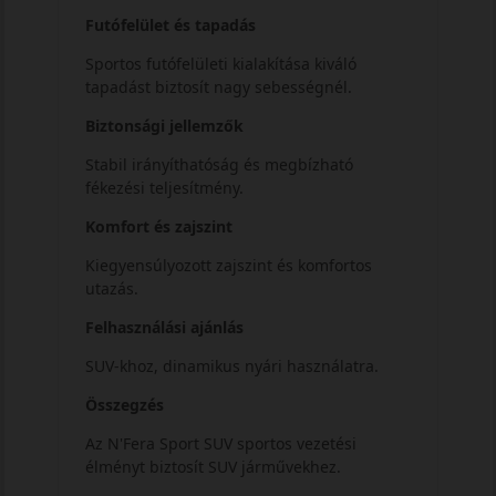
Futófelület és tapadás
Sportos futófelületi kialakítása kiváló
tapadást biztosít nagy sebességnél.
Biztonsági jellemzők
Stabil irányíthatóság és megbízható
fékezési teljesítmény.
Komfort és zajszint
Kiegyensúlyozott zajszint és komfortos
utazás.
Felhasználási ajánlás
SUV-khoz, dinamikus nyári használatra.
Összegzés
Az N'Fera Sport SUV sportos vezetési
élményt biztosít SUV járművekhez.