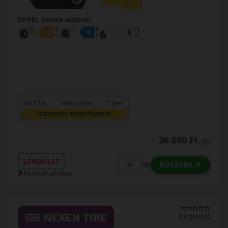
EPREL cimke adatok:
0% THM
100% online
7 perc
FIZETHETEK RÉSZLETEKBEN?
36 690 Ft
/db
LENDÜLET
KOSÁRBA
db
Kuponkód másolása
0 értékelés