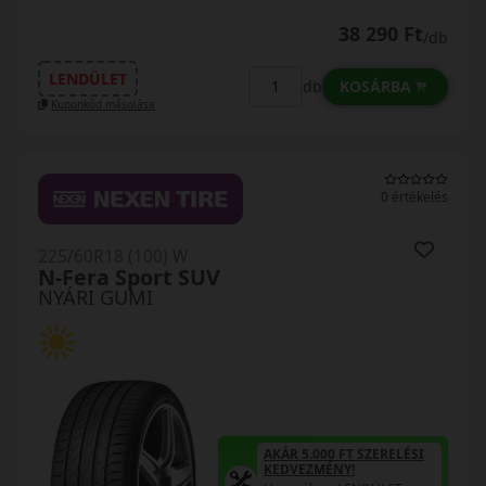
38 290 Ft
/db
LENDÜLET
KOSÁRBA
db
Kuponkód másolása
0 értékelés
225/60R18 (100) W
N-Fera Sport SUV
NYÁRI GUMI
AKÁR 5.000 FT SZERELÉSI
KEDVEZMÉNY!