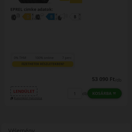
EPREL cimke adatok:
0% THM
100% online
7 perc
FIZETHETEK RÉSZLETEKBEN?
53 090 Ft
/db
LENDÜLET
KOSÁRBA
db
Kuponkód másolása
Vélemény