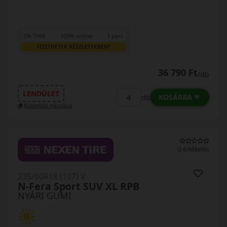
0% THM
100% online
7 perc
FIZETHETEK RÉSZLETEKBEN?
36 790 Ft
/db
LENDÜLET
KOSÁRBA
db
Kuponkód másolása
0 értékelés
235/60R18 (107) V
N-Fera Sport SUV XL RPB
NYÁRI GUMI