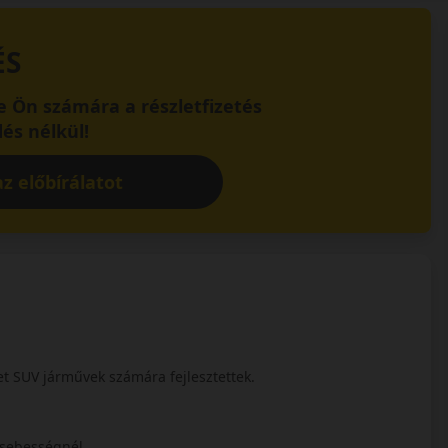
ÉS
 Ön számára a részletfizetés
és nélkül!
z előbírálatot
et SUV járművek számára fejlesztettek.
y sebességnél.