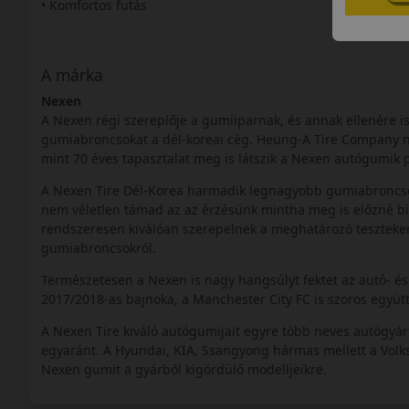
• Komfortos futás
A márka
Nexen
A Nexen régi szereplője a gumiiparnak, és annak ellenére i
gumiabroncsokat a dél-koreai cég. Heung-A Tire Company n
mint 70 éves tapasztalat meg is látszik a Nexen autógumik 
A Nexen Tire Dél-Korea harmadik legnagyobb gumiabroncsgyár
nem véletlen támad az az érzésünk mintha meg is előzné b
rendszeresen kiválóan szerepelnek a meghatározó teszteken,
gumiabroncsokról.
Természetesen a Nexen is nagy hangsúlyt fektet az autó- é
2017/2018-as bajnoka, a Manchester City FC is szoros együtt
A Nexen Tire kiváló autógumijait egyre több neves autógyár
egyaránt. A Hyundai, KIA, Ssangyong hármas mellett a Volksw
Nexen gumit a gyárból kigördülő modelljeikre.