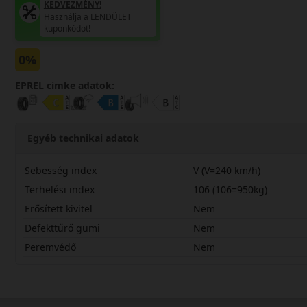
KEDVEZMÉNY!
Használja a LENDÜLET
kuponkódot!
0%
EPREL cimke adatok:
Egyéb technikai adatok
Sebesség index
V (V=240 km/h)
Terhelési index
106 (106=950kg)
Erősített kivitel
Nem
Defekttűrő gumi
Nem
Peremvédő
Nem
25560R17VNFSS