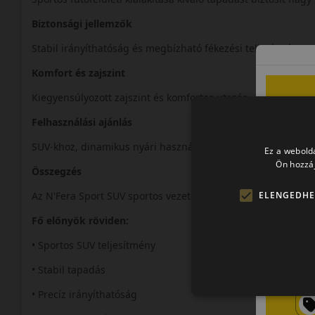
Biztonsági jellemzők
Stabil irányíthatóság és megbízható fékezési teljesítmény.
Komfort és zajszint
Kiegyensúlyozott zajszint és komfortos utazás.
Felhasználási ajánlás
SUV-khoz, dinamikus nyári használatra.
Ez a webolda
Ön hozzáj
Összegzés
ELENGEDHE
Az N'Fera Sport SUV sportos vezetési élményt biztosít SUV 
Fő előnyök röviden:
• Sportos SUV teljesítmény
• Stabil tapadás
• Precíz irányíthatóság