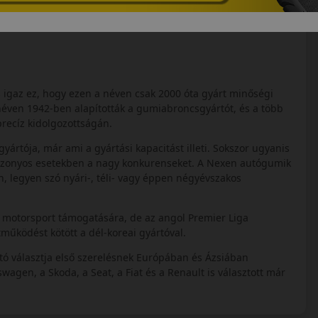
s igaz ez, hogy ezen a néven csak 2000 óta gyárt minőségi
éven 1942-ben alapították a gumiabroncsgyártót, és a több
precíz kidolgozottságán.
tója, már ami a gyártási kapacitást illeti. Sokszor ugyanis
izonyos esetekben a nagy konkurenseket. A Nexen autógumik
 legyen szó nyári-, téli- vagy éppen négyévszakos
s motorsport támogatására, de az angol Premier Liga
működést kötött a dél-koreai gyártóval.
tó választja első szerelésnek Európában és Ázsiában
agen, a Skoda, a Seat, a Fiat és a Renault is választott már