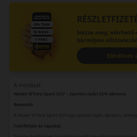
RÉSZLETFIZET
Nézze meg, elérhető-e
bármilyen elköteleződ
Elindítom a
A mintázat
Nexen N'Fera Sport SUV – Sportos nyári SUV-abroncs
Bevezető
A Nexen N'Fera Sport SUV egy sportos nyári abroncs, amely
Futófelület és tapadás
Sportos futófelületi kialakítása kiváló tapadást biztosít nag