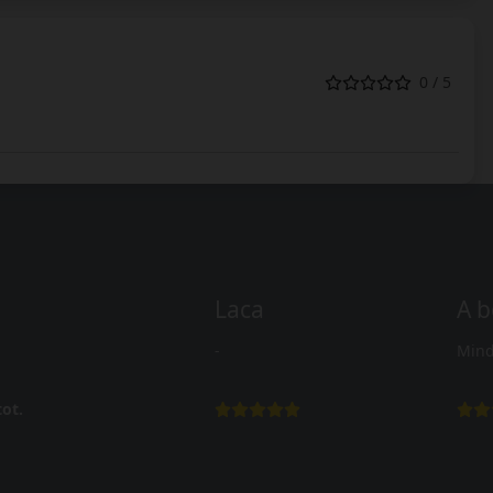
0 / 5
Laca
A b
-
Mind
ot.