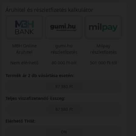
Áruhitel és részletfizetés kalkulátor
MBH Online
gumi.hu
Milpay
Áruhitel
részletfizetés
részletfizetés
Nem elérhető
80 000 Ft-tól
501 000 Ft-tól
Termék ár 2 db vásárlása esetén:
87 380 Ft
Teljes viszafizetendő összeg:
87 380 Ft
Elérhető THM:
0%