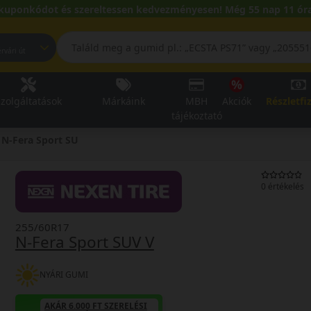
kuponkódot és szereltessen kedvezményesen! Még 55 nap 11 óra
pest, Fehérvári út
zolgáltatások
Márkáink
MBH
Akciók
Részletfi
tájékoztató
N-Fera Sport SU
0 értékelés
255/60R17
N-Fera Sport SUV V
NYÁRI GUMI
AKÁR 6.000 FT SZERELÉSI