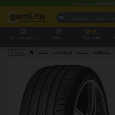
Használja a LENDÜLET 
Hol szeretné átvenni a termékeit?
Helyadatai alapján:
1119 Buda
Gumiabroncsok
Felnik
Szervizek
S
Gumi
Nyári gumi
Nexen
255/60R17
Vissza