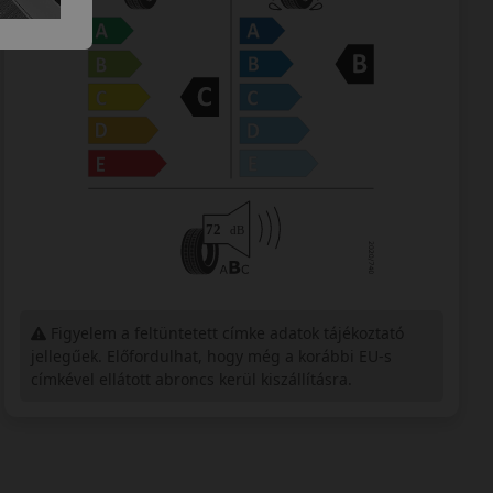
Figyelem a feltüntetett címke adatok tájékoztató
jellegűek. Előfordulhat, hogy még a korábbi EU-s
címkével ellátott abroncs kerül kiszállításra.