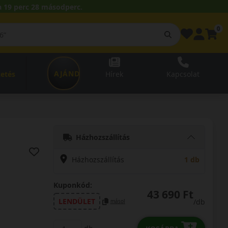
 19 perc 27 másodperc.
0
AJÁNDÉKUTALVÁNY
zetés
Hírek
Kapcsolat
Házhozszállítás
Házhozszállítás
1 db
Kuponkód:
43 690 Ft
LENDÜLET
/db
másol