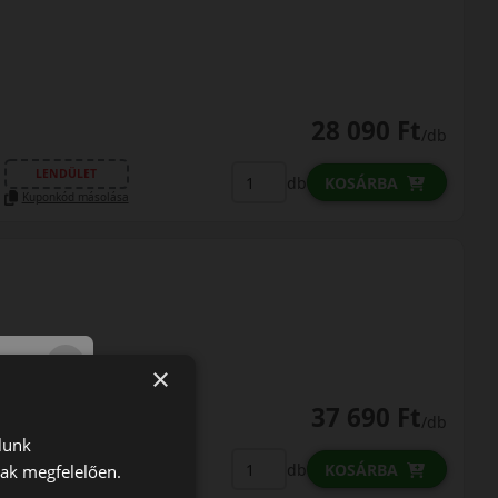
28 090 Ft
/db
LENDÜLET
db
KOSÁRBA
Kuponkód másolása
×
37 690 Ft
/db
lunk
LENDÜLET
db
KOSÁRBA
nak megfelelően.
Kuponkód másolása