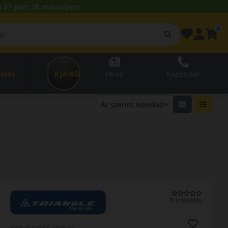
 37 perc 27 másodperc.
0
AJÁNDÉKUTALVÁNY
zetés
Hírek
Kapcsolat
0 értékelés