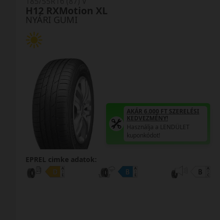
185/55R16 (87) V
H12 RXMotion XL
NYÁRI GUMI
AKÁR 6.000 FT SZERELÉSI
KEDVEZMÉNY!
Használja a LENDÜLET
kuponkódot!
EPREL cimke adatok: