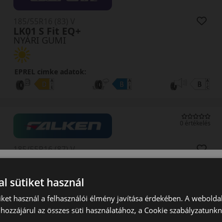
185/55R16 (83) V
LK01 S Fit EQ+
NYÁRI GUMI
EPREL cimke adatok:
0 értékelés
185/55R16 (87) V
ZE320 XL
NYÁRI GUMI
l sütiket használ
iket használ a felhasználói élmény javítása érdekében. A webolda
EPREL cimke adatok:
hozzájárul az összes süti használatához, a Cookie szabályzatunk