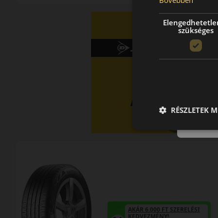
Elengedhetetle
szükséges
RÉSZLETEK M
AKÁR 6.000 FT SZERELÉSI
KEDVEZMÉNY!