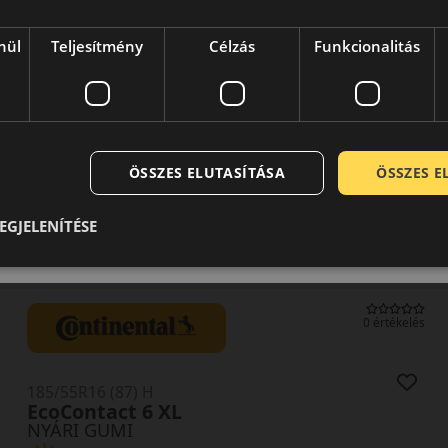
nül
Teljesítmény
Célzás
Funkcionalitás
ÖSSZES ELUTASÍTÁSA
ÖSSZES 
EGJELENÍTÉSE
0 értékelés
185/55R16 (87) H
EcoContact 6 XL
NYÁRI GUMI