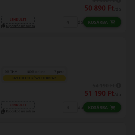
51 490 Ft
50 890 Ft
/db
LENDÜLET
db
KOSÁRBA
Kuponkód másolása
0% THM
100% online
7 perc
FIZETHETEK RÉSZLETEKBEN?
54 190 Ft
51 190 Ft
/db
LENDÜLET
db
KOSÁRBA
Kuponkód másolása