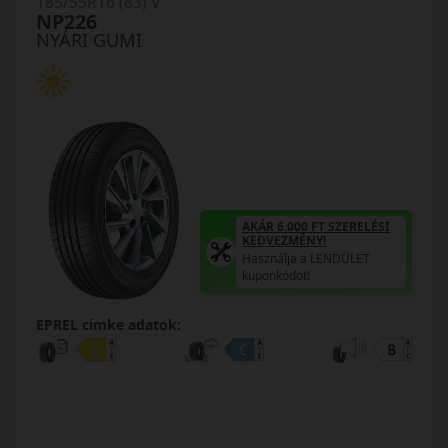
185/55R16 (83) V
NP226
NYÁRI GUMI
AKÁR 6.000 FT SZERELÉSI
KEDVEZMÉNY!
Használja a LENDÜLET
kuponkódot!
EPREL cimke adatok: