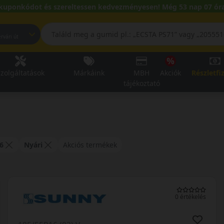
kuponkódot és szereltessen kedvezményesen! Még 53 nap 07 óra
pest, Fehérvári út
zolgáltatások
Márkáink
MBH
Akciók
Részletfi
tájékoztató
6
Nyári
Akciós termékek
0 értékelés