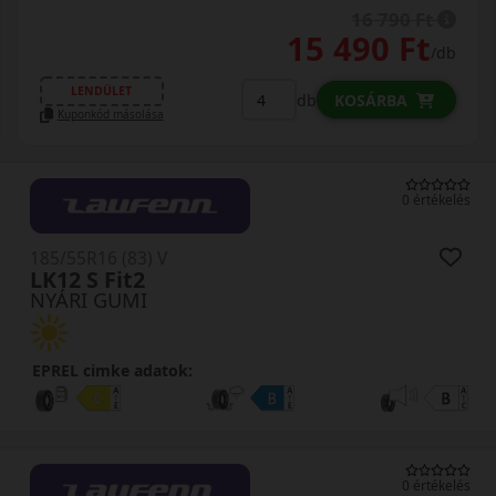
16 790 Ft
15 490 Ft
/db
LENDÜLET
db
KOSÁRBA
Kuponkód másolása
0 értékelés
185/55R16 (83) V
LK12 S Fit2
NYÁRI GUMI
EPREL cimke adatok:
0 értékelés