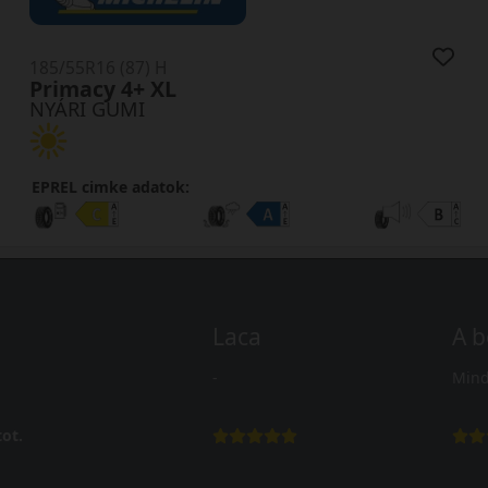
185/55R16 (87) H
Primacy 4+ XL
NYÁRI GUMI
EPREL cimke adatok:
Laca
A b
-
Mind
ot.