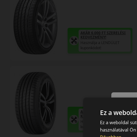
AKÁR 6.000 FT SZERELÉSI
KEDVEZMÉNY!
Használja a LENDÜLET
kuponkódot!
Ez a webolda
AKÁR 6.000 FT SZERELÉSI
KEDVEZMÉNY!
Használja a LENDÜLET
Ez a weboldal süt
kuponkódot!
használatával Ön 
Bővebben