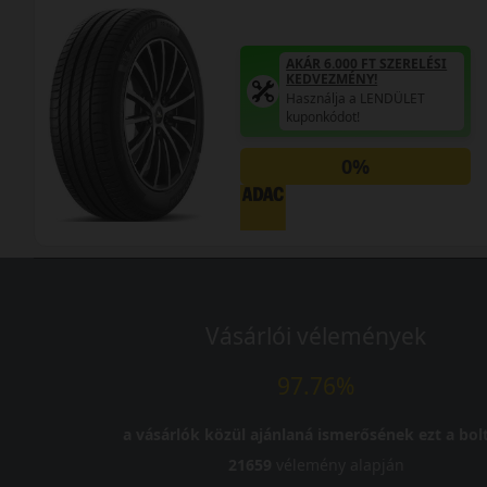
AKÁR 6.000 FT SZERELÉSI
KEDVEZMÉNY!
Használja a LENDÜLET
kuponkódot!
0%
Vásárlói vélemények
97.76%
a vásárlók közül ajánlaná ismerősének ezt a bolt
21659
vélemény alapján