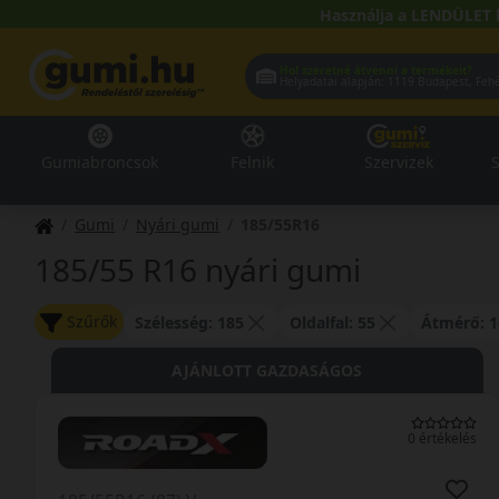
Használja a LENDÜLET 
Hol szeretné átvenni a termékeit?
Helyadatai alapján:
1119 Buda
Gumiabroncsok
Felnik
Szervizek
S
Gumi
Nyári gumi
185/55R16
185/55 R16 nyári gumi
Szűrők
Szélesség: 185
Oldalfal: 55
Átmérő: 1
AJÁNLOTT GAZDASÁGOS
0 értékelés