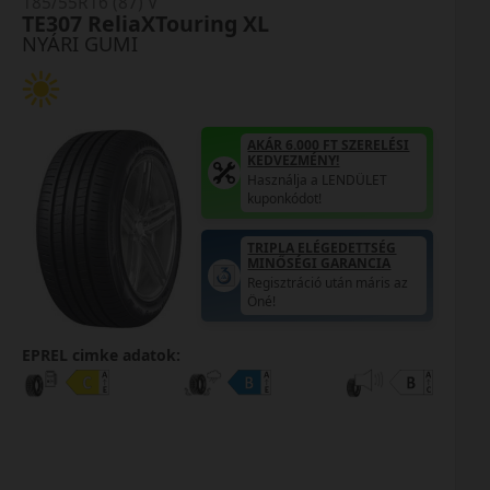
185/55R16 (87) V
TE307 ReliaXTouring XL
NYÁRI GUMI
AKÁR 6.000 FT SZERELÉSI
KEDVEZMÉNY!
Használja a LENDÜLET
kuponkódot!
TRIPLA ELÉGEDETTSÉG
MINŐSÉGI GARANCIA
Regisztráció után máris az
Öné!
EPREL cimke adatok: