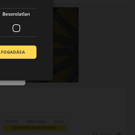
Besorolatlan
ELFOGADÁSA
0% THM
100% online
7 perc
FIZETHETEK RÉSZLETEKBEN?