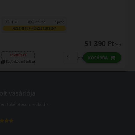
0% THM
100% online
7 perc
FIZETHETEK RÉSZLETEKBEN?
51 390 Ft
/db
LENDÜLET
db
KOSÁRBA
Kuponkód másolása
olt vásárlója
en tökéletesen működik.