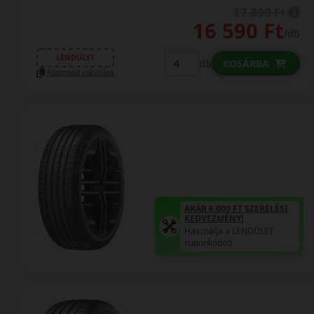
17 890 Ft
16 590 Ft
/db
LENDÜLET
db
KOSÁRBA
Kuponkód másolása
AKÁR 6.000 FT SZERELÉSI
KEDVEZMÉNY!
Használja a LENDÜLET
kuponkódot!