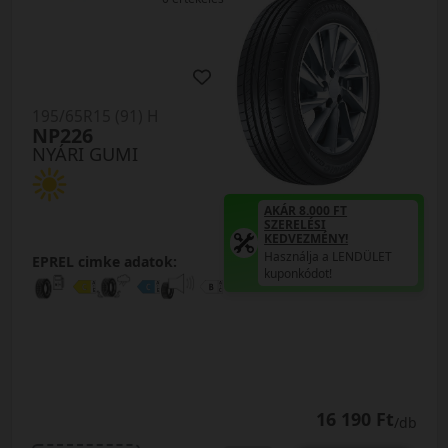
195/65R15 (91) H
NP226
NYÁRI GUMI
AKÁR 8.000 FT
SZERELÉSI
KEDVEZMÉNY!
Használja a LENDÜLET
EPREL cimke adatok:
kuponkódot!
16 190 Ft
/db