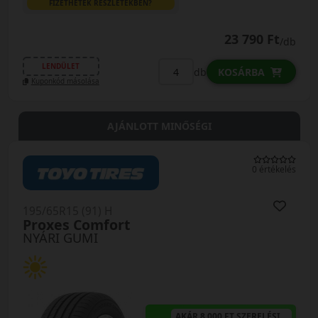
FIZETHETEK RÉSZLETEKBEN?
23 790 Ft
/db
LENDÜLET
db
KOSÁRBA
Kuponkód másolása
AJÁNLOTT MINŐSÉGI
0 értékelés
195/65R15 (91) H
Proxes Comfort
NYÁRI GUMI
AKÁR 8.000 FT SZERELÉSI