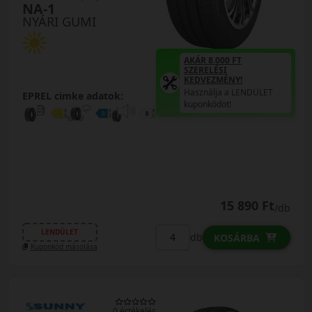
NA-1
NYÁRI GUMI
AKÁR 8.000 FT
SZERELÉSI
KEDVEZMÉNY!
Használja a LENDÜLET
EPREL cimke adatok:
kuponkódot!
15 890 Ft
/db
LENDÜLET
db
KOSÁRBA
Kuponkód másolása
0 értékelés