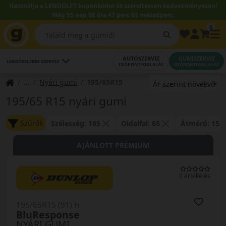
Használja a LENDÜLET kuponkódot és szereltessen kedvezményesen!
Még 55 nap 08 óra 47 perc 00 másodperc.
0
AUTÓSZERVIZ
GUMISZERVIZ
LEGKÖZELEBBI SZERVIZ
IDŐPONTFOGLALÁS
IDŐPONTFOGLALÁS
Nyári gumi
195/65R15
195/65 R15 nyári gumi
Szűrők
Szélesség: 195
Oldalfal: 65
Átmérő: 15
AJÁNLOTT PRÉMIUM
0 értékelés
195/65R15 (91) H
BluResponse
NYÁRI GUMI