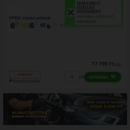
AKÁR 8.000 FT
SZERELÉSI
KEDVEZMÉNY!
Használja a LENDÜLET
EPREL cimke adatok:
kuponkódot!
17 190 Ft
/db
LENDÜLET
db
KOSÁRBA
Kuponkód másolása