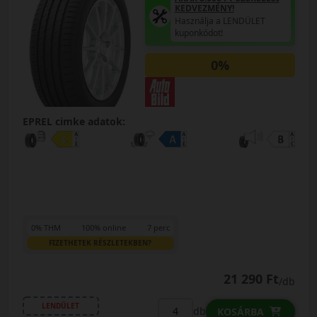
KEDVEZMÉNY!
Használja a LENDÜLET
kuponkódot!
0%
EPREL cimke adatok:
0% THM
100% online
7 perc
FIZETHETEK RÉSZLETEKBEN?
21 290 Ft
/db
LENDÜLET
db
KOSÁRBA