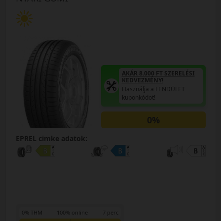
AKÁR 8.000 FT SZERELÉSI
KEDVEZMÉNY!
Használja a LENDÜLET
kuponkódot!
0%
EPREL cimke adatok:
0% THM
100% online
7 perc