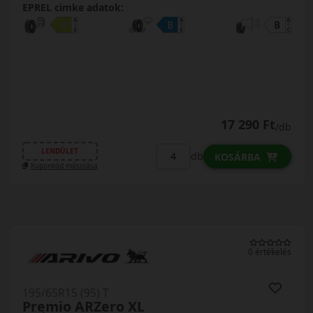
EPREL cimke adatok:
17 290 Ft
/db
LENDÜLET
db
KOSÁRBA
Kuponkód másolása
0 értékelés
195/65R15 (95) T
Premio ARZero XL