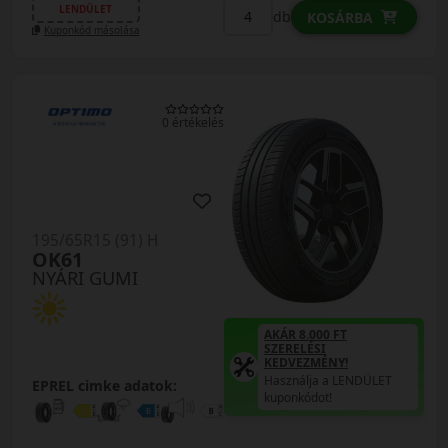
LENDÜLET
db
KOSÁRBA
Kuponkód másolása
0 értékelés
195/65R15 (91) H
OK61
NYÁRI GUMI
AKÁR 8.000 FT
SZERELÉSI
KEDVEZMÉNY!
Használja a LENDÜLET
EPREL cimke adatok:
kuponkódot!