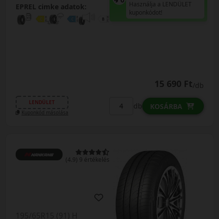
Használja a LENDÜLET
EPREL cimke adatok:
kuponkódot!
15 690 Ft
/db
LENDÜLET
db
KOSÁRBA
Kuponkód másolása
(4.9) 9 értékelés
195/65R15 (91) H