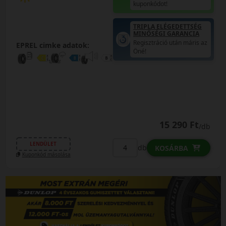
kuponkódot!
TRIPLA ELÉGEDETTSÉG
MINŐSÉGI GARANCIA
Regisztráció után máris az
EPREL cimke adatok:
Öné!
15 290 Ft
/db
LENDÜLET
db
KOSÁRBA
Kuponkód másolása