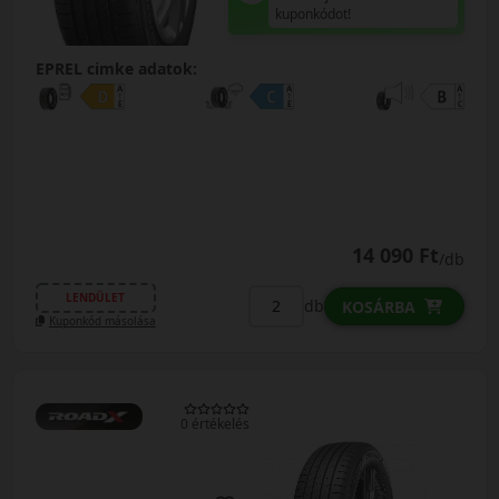
kuponkódot!
EPREL cimke adatok:
14 090 Ft
/db
LENDÜLET
db
KOSÁRBA
Kuponkód másolása
0 értékelés