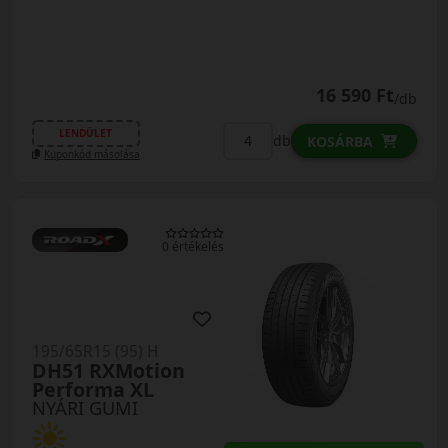
16 590 Ft
/db
LENDÜLET
db
KOSÁRBA
Kuponkód másolása
0 értékelés
195/65R15 (95) H
DH51 RXMotion
Performa XL
NYÁRI GUMI