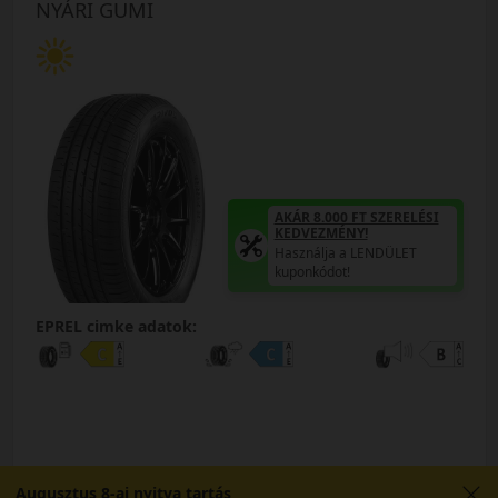
NYÁRI GUMI
AKÁR 8.000 FT SZERELÉSI
KEDVEZMÉNY!
Használja a LENDÜLET
kuponkódot!
EPREL cimke adatok:
Augusztus 8-ai nyitva tartás