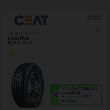
0 értékelés
195/65R15 (91) H
EcoDrive
NYÁRI GUMI
AKÁR 8.000 FT SZERELÉSI
KEDVEZMÉNY!
Használja a LENDÜLET
kuponkódot!