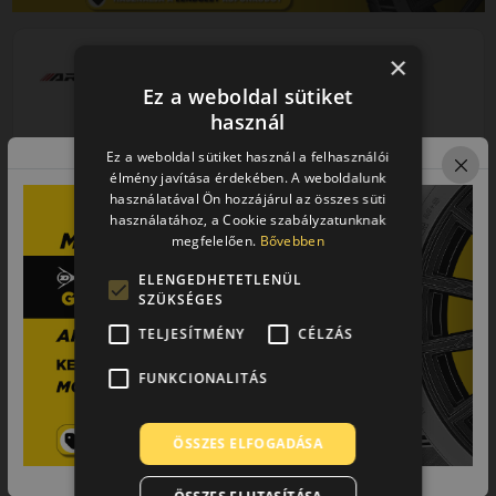
×
0 értékelés
Ez a weboldal sütiket
használ
Ez a weboldal sütiket használ a felhasználói
élmény javítása érdekében. A weboldalunk
használatával Ön hozzájárul az összes süti
195/65R15 (91) V
használatához, a Cookie szabályzatunknak
Premio ARZero
megfelelően.
Bővebben
NYÁRI GUMI
ELENGEDHETETLENÜL
SZÜKSÉGES
AKÁR 8.000 FT
SZERELÉSI
TELJESÍTMÉNY
CÉLZÁS
KEDVEZMÉNY!
Használja a LENDÜLET
EPREL cimke adatok:
FUNKCIONALITÁS
kuponkódot!
ÖSSZES ELFOGADÁSA