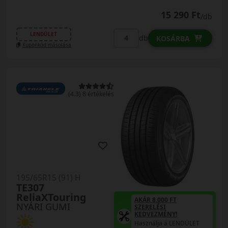
15 290 Ft
/db
LENDÜLET
db
KOSÁRBA
Kuponkód másolása
(4.3) 8 értékelés
195/65R15 (91) H
TE307
ReliaXTouring
AKÁR 8.000 FT
NYÁRI GUMI
SZERELÉSI
KEDVEZMÉNY!
Használja a LENDÜLET