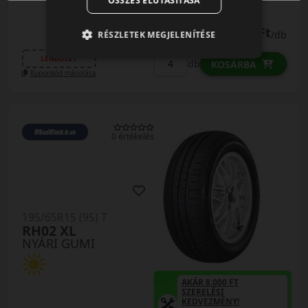
ÖSSZES ELUTASÍTÁSA
15 390 Ft
/db
RÉSZLETEK MEGJELENÍTÉSE
LENDÜLET
db
KOSÁRBA
Kuponkód másolása
0 értékelés
195/65R15 (95) T
RH02 XL
NYÁRI GUMI
AKÁR 8.000 FT
SZERELÉSI
KEDVEZMÉNY!