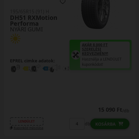
195/65R15 (91) H
DH51 RXMotion
Performa
NYÁRI GUMI
AKÁR 8.000 FT
SZERELÉSI
KEDVEZMÉNY!
Használja a LENDÜLET
EPREL cimke adatok:
kuponkódot!
15 090 Ft
/db
LENDÜLET
db
KOSÁRBA
Kuponkód másolása