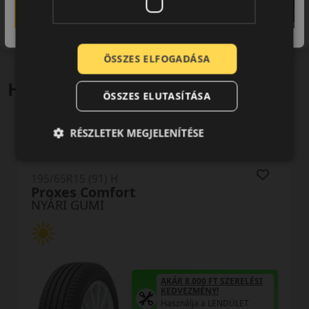
jellegűek. Előfordulhat, hogy még a korábbi EU-s címkével
ellátott abroncs kerül kiszállításra.
ÖSSZES ELFOGADÁSA
Hasonló termékek
ÖSSZES ELUTASÍTÁSA
RÉSZLETEK MEGJELENÍTÉSE
0 értékelés
195/65R15 (91) H
Proxes Comfort
NYÁRI GUMI
AKÁR 8.000 FT SZERELÉSI
KEDVEZMÉNY!
Használja a LENDÜLET