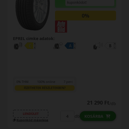
kuponkódot!
0%
EPREL cimke adatok:
0% THM
100% online
7 perc
FIZETHETEK RÉSZLETEKBEN?
21 290 Ft
/db
LENDÜLET
db
KOSÁRBA
Kuponkód másolása