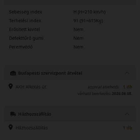
Sebesség index
H (H=210 km/h)
Terhelési index
91 (91=615Kg)
Erősített kivitel
Nem
Defekttűrő gumi
Nem
Peremvédő
Nem
19565R15HH12
Budapesti szervizpont átvétel
AKH Alkotás út
1 db
azonnal átvehető:
várható beérkezés:
2026.08.08.
Házhozszállítás
Házhozszállítás
1 db