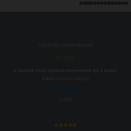
Vásárlói vélemények
97.76%
a vásárlók közül ajánlaná ismerősének ezt a boltot.
21659
vélemény alapján
Laca
-