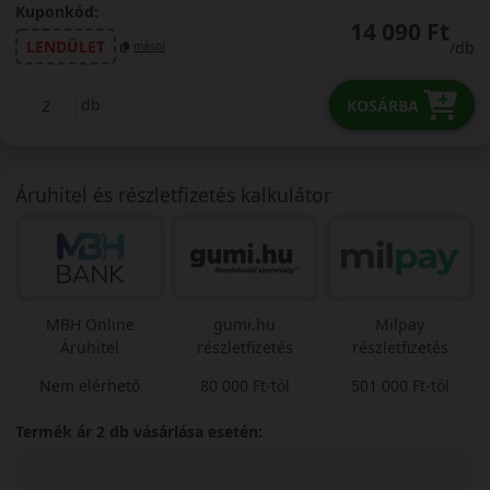
Kuponkód:
14 090 Ft
LENDÜLET
/db
másol
db
KOSÁRBA
Áruhitel és részletfizetés kalkulátor
MBH Online
gumi.hu
Milpay
Áruhitel
részletfizetés
részletfizetés
Nem elérhető
80 000 Ft-tól
501 000 Ft-tól
Termék ár 2 db vásárlása esetén: