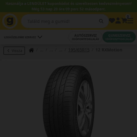
Használja a LENDÜLET kuponkódot és szereltessen kedvezményesen!
Még 53 nap 20 óra 09 perc 51 másodperc.
0
AUTÓSZERVIZ
GUMISZERVIZ
LEGKÖZELEBBI SZERVIZ
IDŐPONTFOGLALÁS
IDŐPONTFOGLALÁS
195/65R15
12 RXMotion
Vissza