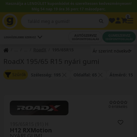
Használja a LENDÜLET kuponkódot és szereltessen kedvezményesen!
Még 54 nap 19 óra 36 perc 17 másodperc.
0
AUTÓSZERVIZ
GUMISZERVIZ
LEGKÖZELEBBI SZERVIZ
IDŐPONTFOGLALÁS
IDŐPONTFOGLALÁS
RoadX
195/65R15
RoadX 195/65 R15 nyári gumi
Szűrők
Szélesség: 195
Oldalfal: 65
Átmérő: 15
0 értékelés
195/65R15 (91) H
H12 RXMotion
NYÁRI GUMI