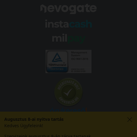
Augusztus 8-ai nyitva tartás
Kedves Ügyfeleink!
Szervizeink augusztus 8-án zárva tartanak.