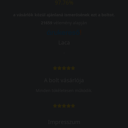
97.76%
a vásárlók közül ajánlaná ismerősének ezt a boltot.
21659
vélemény alapján
Laca
-
A bolt vásárlója
Minden tökéletesen működik.
Impresszum