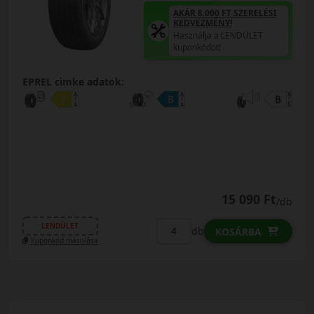
AKÁR 8.000 FT SZERELÉSI
KEDVEZMÉNY!
Használja a LENDÜLET
kuponkódot!
EPREL cimke adatok:
15 090 Ft
/db
LENDÜLET
db
KOSÁRBA
Kuponkód másolása