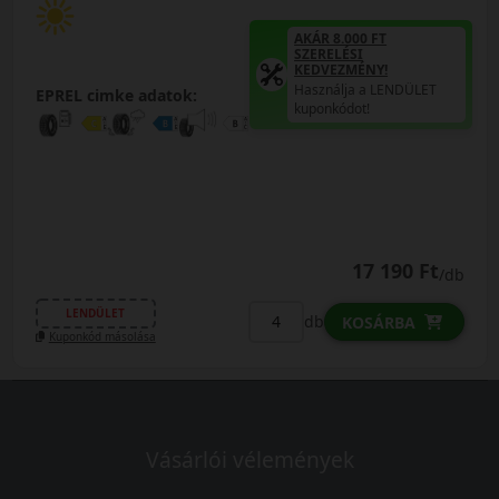
AKÁR 8.000 FT
SZERELÉSI
KEDVEZMÉNY!
Használja a LENDÜLET
EPREL cimke adatok:
kuponkódot!
17 190 Ft
/db
LENDÜLET
db
KOSÁRBA
Kuponkód másolása
Vásárlói vélemények