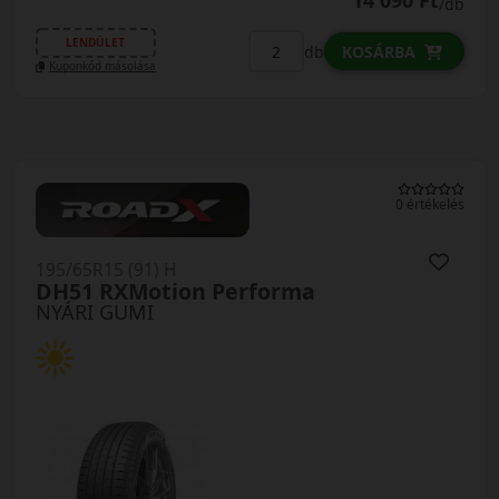
14 090 Ft
/db
LENDÜLET
db
KOSÁRBA
Kuponkód másolása
0 értékelés
195/65R15 (91) H
DH51 RXMotion Performa
NYÁRI GUMI