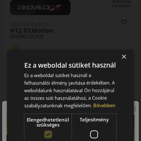
0 értékelés
195/65R15 (91) H
H12 RXMotion
NYÁRI GUMI
×
Ez a weboldal sütiket használ
Ez a weboldal sütiket használ a
felhasználói élmény javítása érdekében. A
weboldalunk használatával Ön hozzájárul
AKÁR 8.000 FT SZERELÉSI
az összes süti használatához, a Cookie
KEDVEZMÉNY!
szabályzatunknak megfelelően.
Bővebben
Használja a LENDÜLET
kuponkódot!
Elengedhetetlenül
Teljesítmény
szükséges
EPREL cimke adatok: