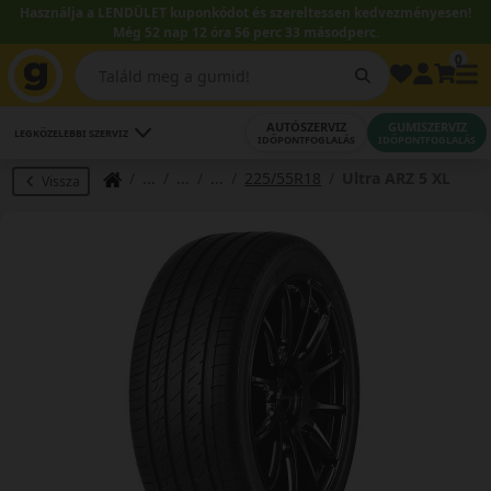
Használja a LENDÜLET kuponkódot és szereltessen kedvezményesen!
Még 52 nap 12 óra 56 perc 32 másodperc.
0
AUTÓSZERVIZ
GUMISZERVIZ
LEGKÖZELEBBI SZERVIZ
IDŐPONTFOGLALÁS
IDŐPONTFOGLALÁS
225/55R18
Ultra ARZ 5 XL
Vissza