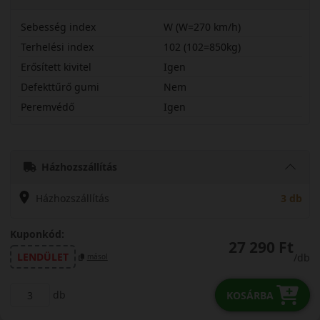
Sebesség index
W (W=270 km/h)
Terhelési index
102 (102=850kg)
Erősített kivitel
Igen
Defekttűrő gumi
Nem
Peremvédő
Igen
22555R18WUARZ5X
Házhozszállítás
Házhozszállítás
3 db
Kuponkód:
27 290 Ft
LENDÜLET
/db
másol
db
KOSÁRBA