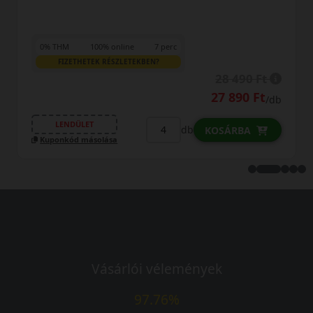
0% THM
100% online
7 perc
FIZETHETEK RÉSZLETEKBEN?
28 490 Ft
27 890 Ft
/db
LENDÜLET
db
KOSÁRBA
Kuponkód másolása
Vásárlói vélemények
97.76%