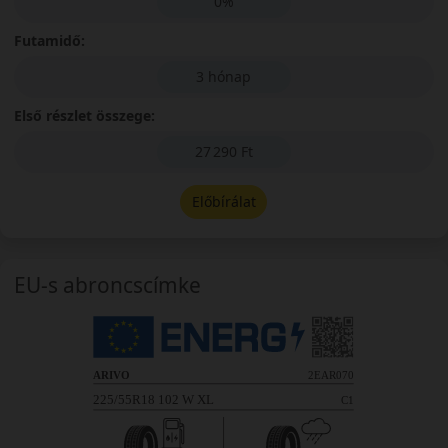
0%
Futamidő:
3 hónap
Első részlet összege:
27 290 Ft
Előbírálat
EU-s abroncscímke