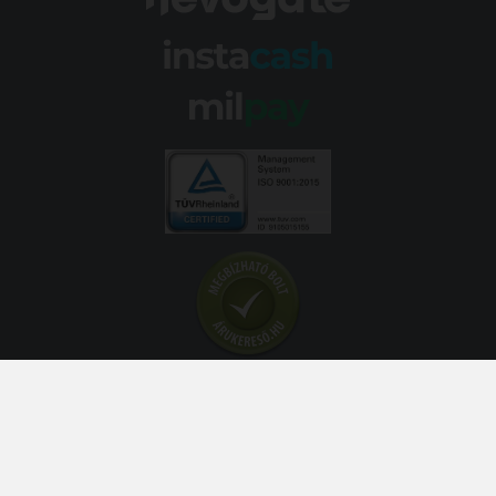
© 2026 Abroncs Kereskedőház Kft. | gumi.hu - Rendeléstől