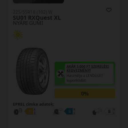
225/55R18 (102) W
SU01 RXQuest XL
NYÁRI GUMI
AKÁR 5.000 FT SZERELÉSI
KEDVEZMÉNY!
Használja a LENDÜLET
kuponkódot!
0%
EPREL cimke adatok: