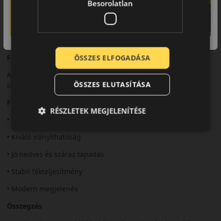
Besorolatlan
Komfort és zajszint
Sportos kialakítása ellenére az Ultra ARZ 5 kiegyensúlyozott
zajszintet és megfelelő komfortot nyújt.
ÖSSZES ELFOGADÁSA
Felhasználási ajánlás
Ajánlott sportosabb személyautókhoz és dinamikus vezetési
ÖSSZES ELUTASÍTÁSA
stílushoz.
Fő előnyök röviden:
RÉSZLETEK MEGJELENÍTÉSE
• Sportos futófelület
• Kiváló irányíthatóság
• Jó nedves és száraz tapadás
• Stabil fékteljesítmény
• Modern megjelenés
Összegzés