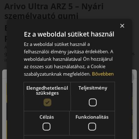
Arivo Ultra ARZ 5 – Nyári
személyautó gumi
×
Bevezető – Sportos karakter és
Ez a weboldal sütiket használ
precíz irányíthatóság
Ez a weboldal sütiket használ a
Az
Arivo Ultra ARZ 5
egy sportos hangolású nyári
felhasználói élmény javítása érdekében. A
gumiabroncs, amely a dinamikus vezetési élményt és a pontos
weboldalunk használatával Ön hozzájárul
irányíthatóságot helyezi előtérbe.
az összes süti használatához, a Cookie
Futófelület és tapadás
szabályzatunknak megfelelően.
Bővebben
Az aszimmetrikus futófelületi kialakítás kiváló tapadást biztosít
Elengedhetetlenül
Teljesítmény
nagyobb sebességnél is. A külső vállrész javítja a
szükséges
kanyarstabilitást, míg a belső barázdák hatékony vízelvezetést
biztosítanak.
Biztonsági jellemzők
Célzás
Funkcionalitás
A merev középső bordák pontos kormányzást és stabil
fékezést eredményeznek. Az abroncs jól viselkedik intenzív
használat során is.