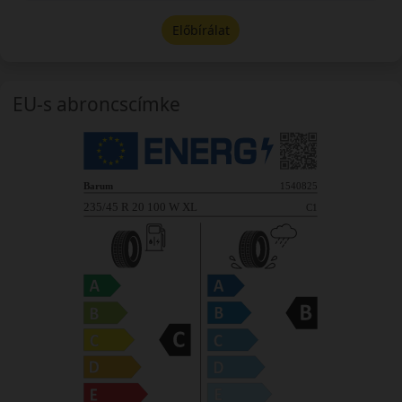
Előbírálat
EU-s abroncscímke