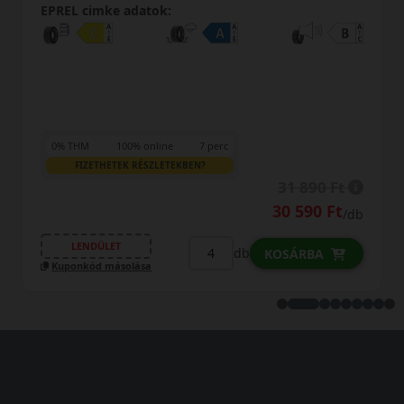
EPREL cimke adatok:
0% THM
100% online
7 perc
FIZETHETEK RÉSZLETEKBEN?
t
36 590 Ft
t
35 290 Ft
/db
/d
LENDÜLET
db
KOSÁRBA
Kuponkód másolása