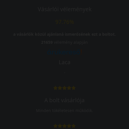
Vásárlói vélemények
97.76%
a vásárlók közül ajánlaná ismerősének ezt a boltot.
21659
vélemény alapján
Laca
-
A bolt vásárlója
Minden tökéletesen működik.