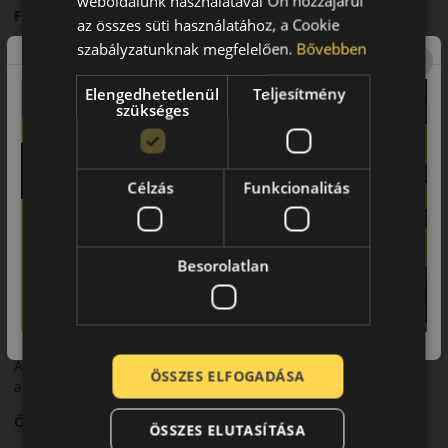
weboldalunk használatával Ön hozzájárul
Futófelület és tapadás
az összes süti használatához, a Cookie
szabályzatunknak megfelelően.
Bővebben
A korszerű futófelületi mintázat hatékony vízelvezetést
biztosít, csökkentve az aquaplaning kockázatát. A speciális
gumikeverék stabil tapadást nyújt száraz és nedves úton
Elengedhetetlenül
Teljesítmény
szükséges
egyaránt.
Biztonsági jellemzők
Az optimalizált blokkszerkezet kiszámítható fékteljesítményt és
Célzás
Funkcionalitás
pontos kormányreakciót eredményez.
Komfort és zajszint
Besorolatlan
A Bravuris 5HM alacsony gördülési zajjal és kényelmes
futással járul hozzá a kellemes utazási élményhez.
Felhasználási ajánlás
Ajánlott személyautókhoz, ahol fontos a hosszú élettartam és
ÖSSZES ELFOGADÁSA
a gazdaságos üzemeltetés.
Összegzés
ÖSSZES ELUTASÍTÁSA