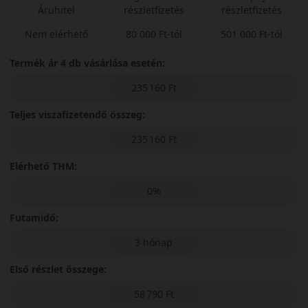
Áruhitel
részletfizetés
részletfizetés
Nem elérhető
80 000 Ft-tól
501 000 Ft-tól
Termék ár 4 db vásárlása esetén:
235 160 Ft
Teljes viszafizetendő összeg:
235 160 Ft
Elérhető THM:
0%
Futamidő:
3 hónap
Első részlet összege:
58 790 Ft