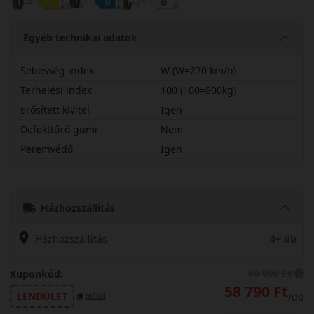
Egyéb technikai adatok
Sebesség index
W (W=270 km/h)
Terhelési index
100 (100=800kg)
Erősített kivitel
Igen
Defekttűrő gumi
Nem
Peremvédő
Igen
23545R20WBR5HX
Házhozszállítás
Házhozszállítás
4+ db
60 090 Ft
Kuponkód:
58 790 Ft
LENDÜLET
/db
másol