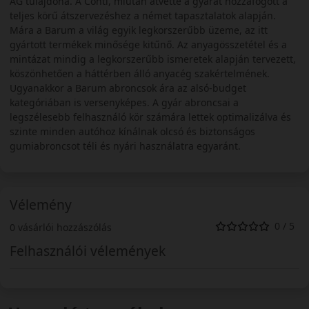
AG tulajdona. A Conti, miután átvette a gyárat hozzáfogott a
teljes körű átszervezéshez a német tapasztalatok alapján.
Mára a Barum a világ egyik legkorszerűbb üzeme, az itt
gyártott termékek minősége kitűnő. Az anyagösszetétel és a
mintázat mindig a legkorszerűbb ismeretek alapján tervezett,
köszönhetően a háttérben álló anyacég szakértelmének.
Ugyanakkor a Barum abroncsok ára az alsó-budget
kategóriában is versenyképes. A gyár abroncsai a
legszélesebb felhasználó kör számára lettek optimalizálva és
szinte minden autóhoz kínálnak olcsó és biztonságos
gumiabroncsot téli és nyári használatra egyaránt.
Vélemény
0 / 5
0 vásárlói hozzászólás
Felhasználói vélemények