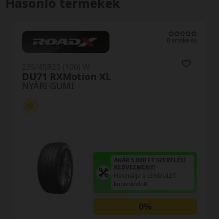
Hasonló termékek
kelés
0 értékelé
235/45R20 (100) W
DU71 RXMotion XL
NYÁRI GUMI
I
AKÁR 5.000 FT SZERELÉSI
KEDVEZMÉNY!
Használja a LENDÜLET
kuponkódot!
0%