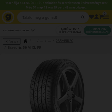
Használja a LENDÜLET kuponkódot és szereltessen kedvezményesen!
Még 51 nap 12 óra 39 perc 48 másodperc.
0
AUTÓSZERVIZ
GUMISZERVIZ
LEGKÖZELEBBI SZERVIZ
IDŐPONTFOGLALÁS
IDŐPONTFOGLALÁS
235/45R20
Vissza
Bravuris 5HM XL FR