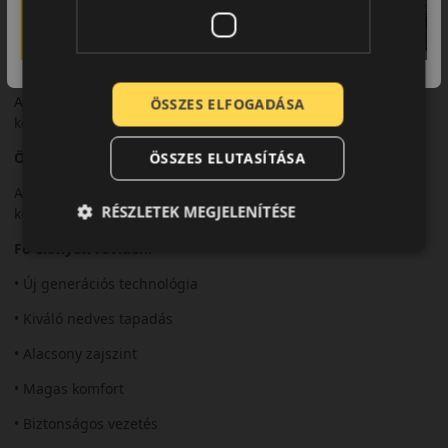
A Turanza 6 kimagasló zajcsillapítással és kényelmes futással
rendelkezik.
Felhasználási ajánlás
Ajánlott modern személyautókhoz és hosszú távú
ÖSSZES ELFOGADÁSA
közlekedéshez.
Összegzés
ÖSSZES ELUTASÍTÁSA
A Bridgestone Turanza 6 prémium megoldás a mindennapi
RÉSZLETEK MEGJELENÍTÉSE
közlekedéshez.
Fő előnyök röviden:
• Új generációs technológia
• Kiváló nedves tapadás
• Alacsony zajszint
• Magas komfort
• Biztonságos vezetés