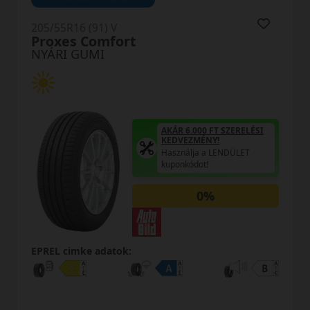
205/55R16 (91) V
H12 RXMotion
NYÁRI GUMI
AKÁR 6.000 FT SZERELÉSI
KEDVEZMÉNY!
Használja a LENDÜLET
kuponkódot!
A
0%
H
k
EPREL cimke adatok: