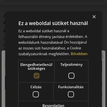
×
A mintázat
Ez a weboldal sütiket használ
Bridgestone Turanza 6 – Nyári személyautó gumi
Ez a weboldal sütiket használ a
Bevezető – Új generációs komfort és biztonság
felhasználói élmény javítása érdekében. A
A
Bridgestone
Turanza
6
a Turanza sorozat legújabb
weboldalunk használatával Ön hozzájárul
generációja, amely kiemelkedő komfortot és nedves tapadást
az összes süti használatához, a Cookie
kínál.
szabályzatunknak megfelelően.
Bővebben
Futófelület és tapadás
Elengedhetetlenül
Teljesítmény
Az innovatív futófelületi kialakítás javított vízelvezetést és
szükséges
stabil tapadást biztosít.
Biztonsági jellemzők
Célzás
Funkcionalitás
A fejlett gumikeverék rövid fékutat és magas szintű
biztonságot nyújt.
Komfort és zajszint
Besorolatlan