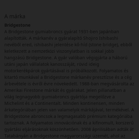
A márka
Bridgestone
A Bridgestone gumiabroncs gyárat 1931-ben Japánban
alapították. A márkanév a gyáralapító Shojiro Ishibashi
nevéből ered, ishibashi jelentése kő-híd (stone bridge), ebből
keletkezett a nemzetközi viszonylatban is sokkal jobb
hangzású Bridgestone. A gyár valóban végigjárta a háború
utáni japán vállalatok kanosszáját, rövid ideig
motorkerékpárok gyártásával is próbálkozott. Folyamatos és
kitartó munkával a Bridgestone márkanév presztízse és a cég
árbevétele is évről évre növekedett. 1988-ban megvásárolta az
Amerikai Firestone márkát és gyárakat. Jelen pillanatban a
világ legnagyobb gumiabroncs gyártója megelőzve a
Michelint és a Continentalt. Minden kontinensen, minden
árkategóriában jelen van valamelyik márkájával, termékével. A
Bridgestone abroncsok a legmagasabb prémium kategóriába
tartoznak. A folyamatos innovációnak és a kifinomult, korszerű
gyártási eljárásoknak köszönhetően. 2008 áprilisában adták át
Tatabányán a Bridgestone magyarországi üzemét, ahol az