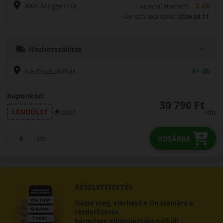
AKH Megyeri út
2 db
azonnal átvehető:
várható beérkezés:
2026.08.11.
Házhozszállítás
Házhozszállítás
4+ db
Kuponkód:
30 790 Ft
LENDÜLET
/db
másol
db
KOSÁRBA
RÉSZLETFIZETÉS
Nézze meg, elérhető-e Ön számára a
részletfizetés
bármilyen elköteleződés nélkül!