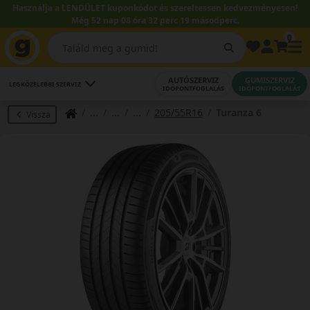
Használja a LENDÜLET kuponkódot és szereltessen kedvezményesen!
Még 52 nap 08 óra 32 perc 18 másodperc.
0
AUTÓSZERVIZ
GUMISZERVIZ
LEGKÖZELEBBI SZERVIZ
IDŐPONTFOGLALÁS
IDŐPONTFOGLALÁS
205/55R16
Turanza 6
Vissza