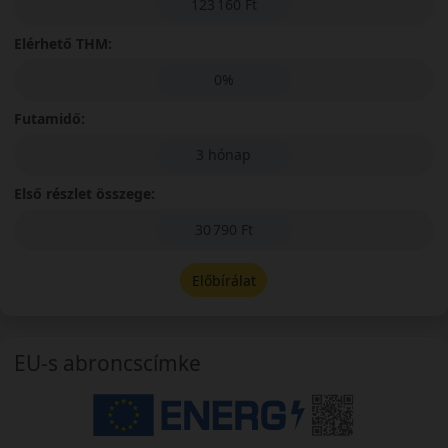
123 160 Ft
Elérhető THM:
0%
Futamidő:
3 hónap
Első részlet összege:
30 790 Ft
Előbírálat
EU-s abroncscímke