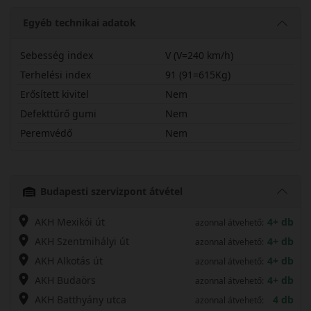
Egyéb technikai adatok
Sebesség index
V (V=240 km/h)
Terhelési index
91 (91=615Kg)
Erősített kivitel
Nem
Defekttűrő gumi
Nem
Peremvédő
Nem
20555R16VTUR6
Budapesti szervizpont átvétel
AKH Mexikói út
4+ db
azonnal átvehető:
AKH Szentmihályi út
4+ db
azonnal átvehető:
AKH Alkotás út
4+ db
azonnal átvehető:
AKH Budaörs
4+ db
azonnal átvehető:
AKH Batthyány utca
4 db
azonnal átvehető: