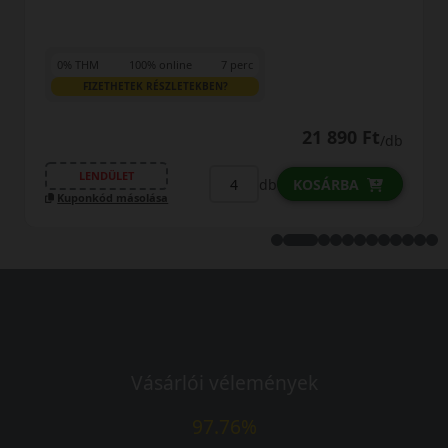
7 perc
N?
LENDÜLET
21 890 Ft
/db
Kuponkód másolása
db
KOSÁRBA
Vásárlói vélemények
97.76%