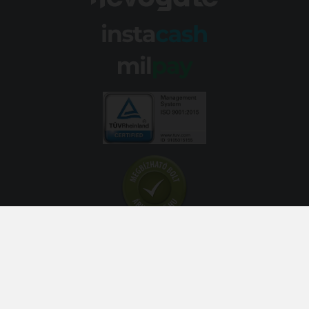
© 2026 Abroncs Kereskedőház Kft. | gumi.hu - Rendeléstől