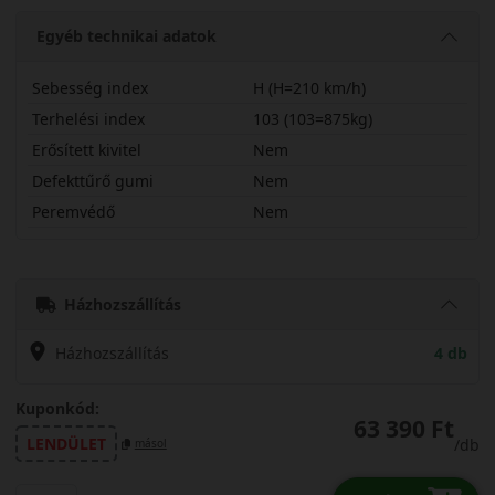
Egyéb technikai adatok
Sebesség index
H (H=210 km/h)
Terhelési index
103 (103=875kg)
Erősített kivitel
Nem
Defekttűrő gumi
Nem
Peremvédő
Nem
24555R19HT06
Házhozszállítás
Házhozszállítás
4 db
Kuponkód:
63 390 Ft
LENDÜLET
/db
másol