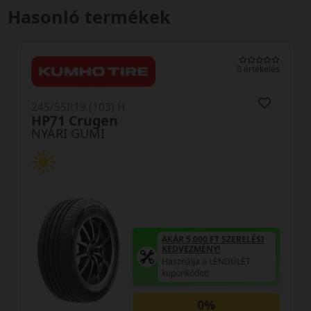
Hasonló termékek
0 értékelés
245/55R19 (103) H
HP71 Crugen
NYÁRI GUMI
AKÁR 5.000 FT SZERELÉSI
KEDVEZMÉNY!
Használja a LENDÜLET
kuponkódot!
0%