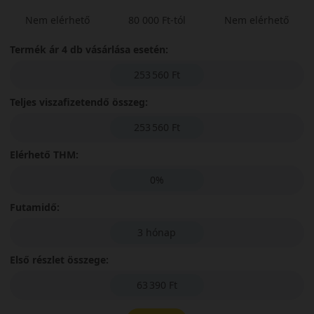
Nem elérhető
80 000 Ft-tól
Nem elérhető
Termék ár 4 db vásárlása esetén:
253 560 Ft
Teljes viszafizetendő összeg:
253 560 Ft
Elérhető THM:
0%
Futamidő:
3 hónap
Első részlet összege:
63 390 Ft