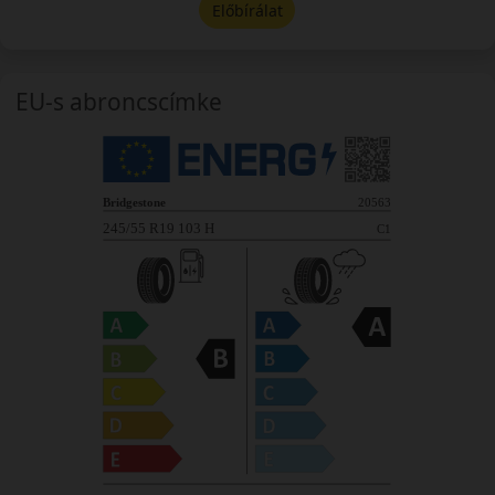
Előbírálat
EU-s abroncscímke