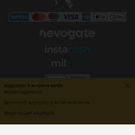
Augusztus 8-ai nyitva tartás
Kedves Ügyfeleink!
Szervizeink augusztus 8-án zárva tartanak.
Megértésüket köszönjük!