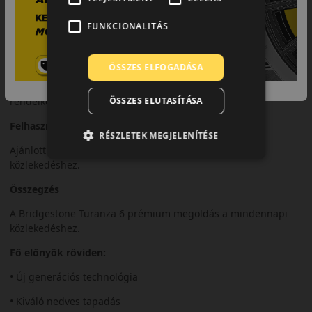
A fejlett gumikeverék rövid fékutat és magas szintű
FUNKCIONALITÁS
biztonságot nyújt.
Komfort és zajszint
ÖSSZES ELFOGADÁSA
A Turanza 6 kimagasló zajcsillapítással és kényelmes futással
ÖSSZES ELUTASÍTÁSA
rendelkezik.
Felhasználási ajánlás
RÉSZLETEK MEGJELENÍTÉSE
Ajánlott modern személyautókhoz és hosszú távú
közlekedéshez.
Összegzés
A Bridgestone Turanza 6 prémium megoldás a mindennapi
közlekedéshez.
Fő előnyök röviden:
• Új generációs technológia
• Kiváló nedves tapadás