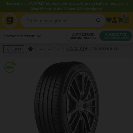
Használja a LENDÜLET kuponkódot és szereltessen kedvezményesen!
Még 55 nap 19 óra 46 perc 08 másodperc.
0
AUTÓSZERVIZ
GUMISZERVIZ
LEGKÖZELEBBI SZERVIZ
IDŐPONTFOGLALÁS
IDŐPONTFOGLALÁS
245/55R19
Turanza 6 Enl
Vissza