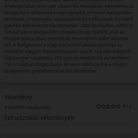
árkategóriában jelen van valamelyik márkájával, termékével. A
Bridgestone abroncsok a legmagasabb prémium kategóriába
tartoznak. A folyamatos innovációnak és a kifinomult, korszerű
gyártási eljárásoknak köszönhetően. 2008 áprilisában adták át
Tatabányán a Bridgestone magyarországi üzemét, ahol az
európai piacra szánt személy és teher abroncsokat állítanak
elő. A Bridgestone a világ első számú abroncsgyártója az
árbevétel alapján, leányvállalataival együtt 126 ezer dolgozót
foglalkoztat világszerte, 179 gyárral rendelkezik és termékeit
150 országban forgalmazza. Minden ötödik jármű a világon
Bridgestone gumiabronccsal van felszerelve.
Vélemény
0 / 5
0 vásárlói hozzászólás
Felhasználói vélemények