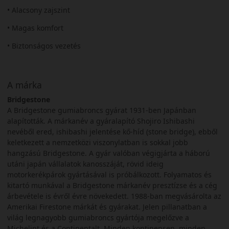
• Alacsony zajszint
• Magas komfort
• Biztonságos vezetés
A márka
Bridgestone
A Bridgestone gumiabroncs gyárat 1931-ben Japánban
alapították. A márkanév a gyáralapító Shojiro Ishibashi
nevéből ered, ishibashi jelentése kő-híd (stone bridge), ebből
keletkezett a nemzetközi viszonylatban is sokkal jobb
hangzású Bridgestone. A gyár valóban végigjárta a háború
utáni japán vállalatok kanosszáját, rövid ideig
motorkerékpárok gyártásával is próbálkozott. Folyamatos és
kitartó munkával a Bridgestone márkanév presztízse és a cég
árbevétele is évről évre növekedett. 1988-ban megvásárolta az
Amerikai Firestone márkát és gyárakat. Jelen pillanatban a
világ legnagyobb gumiabroncs gyártója megelőzve a
Michelint és a Continentalt. Minden kontinensen, minden