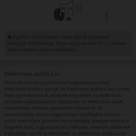
Figyelem a feltüntetett címke adatok tájékoztató
jellegűek. Előfordulhat, hogy még a korábbi EU-s címkével
ellátott abroncs kerül kiszállításra.
Elektromos autókra is
Ezt az abroncsot a gyártó mind hagyományos, mind
elektromos autókra ajánlja. Az elektromos autókra való gumik
olyan gumiabroncsok, amelyek kifejezetten az elektromos
járművek sajátosságaihoz igazodnak. Az elektromos autók
nehezebbek, erősebb nyomatékot fejtenek ki, és
csendesebbek, mint a hagyományos belsőégésű motoros
autók, ezért olyan gumikra van szükségük, amelyek elbírják a
nagyobb súlyt, a gyorsulást és a fékezést, valamint csökkentik
a gördülési zajt és az ellenállást. Az elektromos autókra való