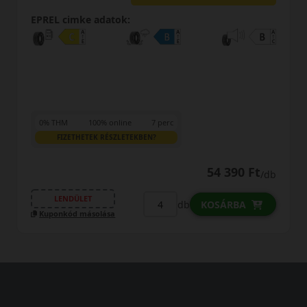
EPREL cimke adatok:
0% THM
100% online
7 perc
FIZETHETEK RÉSZLETEKBEN?
54 390 Ft
/db
LENDÜLET
db
KOSÁRBA
Kuponkód másolása