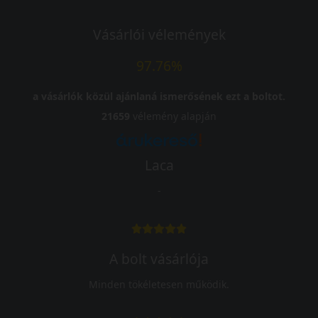
Vásárlói vélemények
97.76%
a vásárlók közül ajánlaná ismerősének ezt a boltot.
21659
vélemény alapján
Laca
-
A bolt vásárlója
Minden tökéletesen működik.