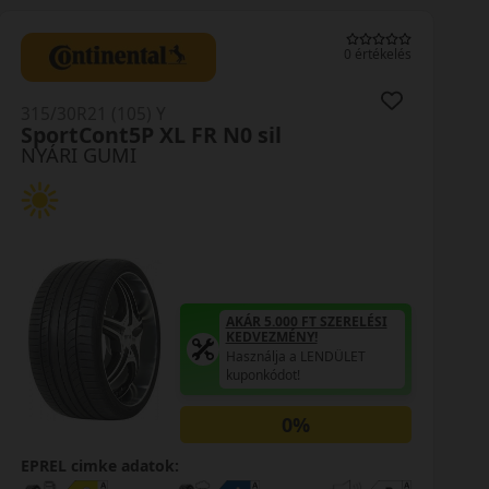
0 értékelés
315/30R21 (105) Y
SportContact 5P XL FRND0
NYÁRI GUMI
AKÁR 5.000 FT SZERELÉSI
KEDVEZMÉNY!
Használja a LENDÜLET
kuponkódot!
EPREL cimke adatok: