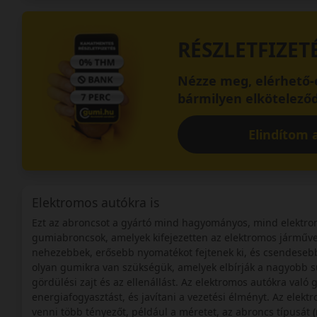
RÉSZLETFIZET
Nézze meg, elérhető-e
bármilyen elköteleződ
Elindítom a
Elektromos autókra is
Ezt az abroncsot a gyártó mind hagyományos, mind elektrom
gumiabroncsok, amelyek kifejezetten az elektromos járműve
nehezebbek, erősebb nyomatékot fejtenek ki, és csendeseb
olyan gumikra van szükségük, amelyek elbírják a nagyobb súl
gördülési zajt és az ellenállást. Az elektromos autókra való
energiafogyasztást, és javítani a vezetési élményt. Az elek
venni több tényezőt, például a méretet, az abroncs típusát (