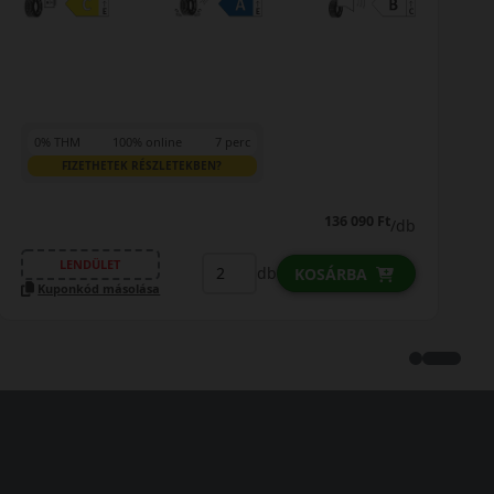
130 990 Ft
129 990 Ft
/db
LENDÜLET
db
KOSÁRBA
Kuponkód másolása