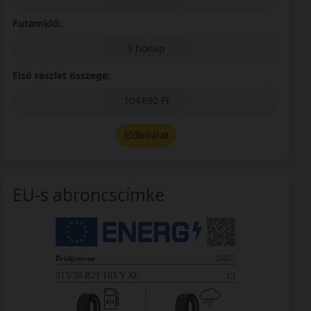
Futamidő:
3 hónap
Első részlet összege:
104 690 Ft
Előbírálat
EU-s abroncscímke