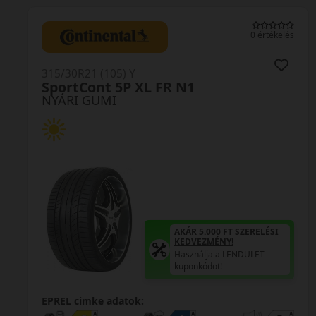
0 értékelés
315/30R21 (105) Y
Suregrip Pro Sport XL
NYÁRI GUMI
AKÁR 5.000 FT SZERELÉSI
KEDVEZMÉNY!
Használja a LENDÜLET
kuponkódot!
0%
EPREL cimke adatok: