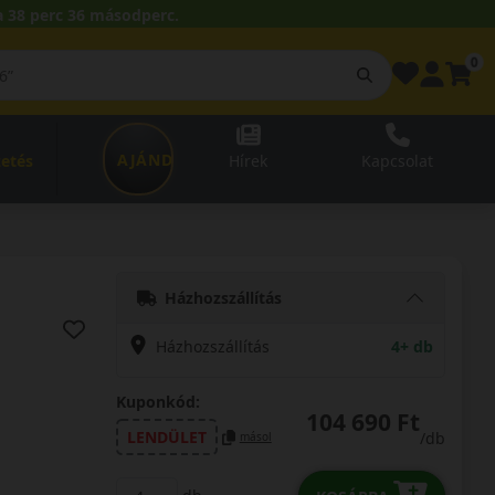
 38 perc 35 másodperc.
0
AJÁNDÉKUTALVÁNY
zetés
Hírek
Kapcsolat
Házhozszállítás
Házhozszállítás
4+ db
Kuponkód:
104 690 Ft
LENDÜLET
/db
másol