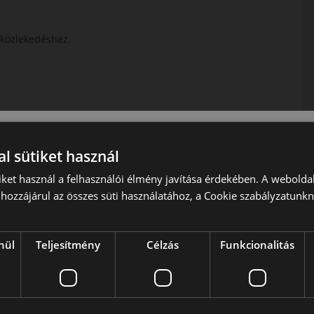
közlekedéshez.
l sütiket használ
iket használ a felhasználói élmény javítása érdekében. A webolda
hozzájárul az összes süti használatához, a Cookie szabályzatunk
nül
Teljesítmény
Célzás
Funkcionalitás
ották. A márkanév a gyáralapító Shojiro Ishibashi nevéből
kezett a nemzetközi viszonylatban is sokkal jobb hangzású
 vállalatok kanosszáját, rövid ideig motorkerékpárok