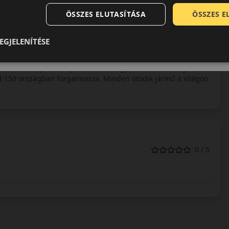
 a Bridgestone márkanév presztízse és a cég árbevétele is
ÖSSZES ELUTASÍTÁSA
ÖSSZES 
restone márkát és gyárakat. Jelen pillanatban a világ
 a Continentalt. Minden kontinensen, minden árkategóriában
e abroncsok a legmagasabb prémium kategóriába tartoznak. A
EGJELENÍTÉSE
eljárásoknak köszönhetően. 2008 áprilisában adták át
rópai piacra szánt személy és teher abroncsokat állítanak
evétel alapján, leányvállalataival együtt 126 ezer dolgozót
eit 150 országban forgalmazza. Minden ötödik jármű a világon
0 / 5