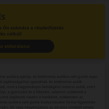
ÉS
 Ön számára a részletfizetés
és nélkül!
z előbírálatot
os autókra ajánlja. Az elektromos autókra való gumik olyan
k sajátosságaihoz igazodnak. Az elektromos autók
bek, mint a hagyományos belsőégésű motoros autók, ezért
yt, a gyorsulást és a fékezést, valamint csökkentik a
 gumik segítenek növelni a hatótávot, csökkenteni az
tromos autókra való gumik kiválasztásakor fontos figyelembe
nyári, téli vagy négyévszakos), az abroncs címkéjét (amely