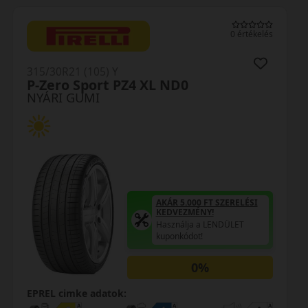
0 értékelés
315/30R21 (105) Y
SportContact 7 XL FR
NYÁRI GUMI
AKÁR 5.000 FT SZERELÉSI
KEDVEZMÉNY!
Használja a LENDÜLET
kuponkódot!
EPREL cimke adatok: