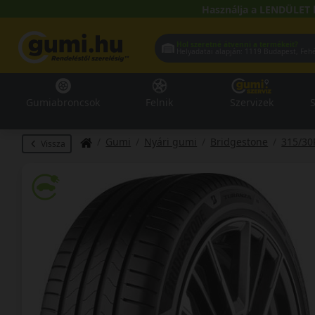
Használja a LENDÜLET 
Hol szeretné átvenni a termékeit?
Helyadatai alapján:
1119 Buda
Gumiabroncsok
Felnik
Szervizek
S
Gumi
Nyári gumi
Bridgestone
315/30
Vissza