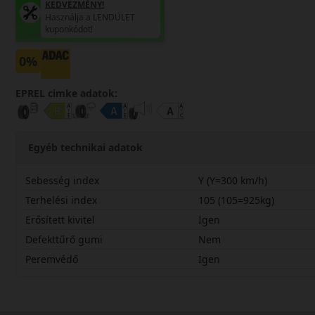
KEDVEZMÉNY!
Használja a LENDÜLET
kuponkódot!
0%
EPREL cimke adatok:
Egyéb technikai adatok
Sebesség index
Y (Y=300 km/h)
Terhelési index
105 (105=925kg)
Erősített kivitel
Igen
Defekttűrő gumi
Nem
Peremvédő
Igen
31530R21YT06X