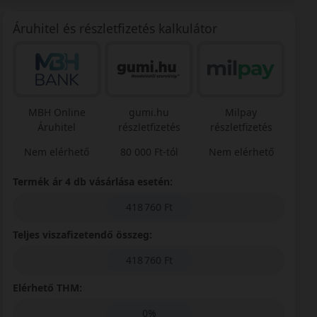
Áruhitel és részletfizetés kalkulátor
MBH Online
gumi.hu
Milpay
Áruhitel
részletfizetés
részletfizetés
Nem elérhető
80 000 Ft-tól
Nem elérhető
Termék ár 4 db vásárlása esetén:
418 760 Ft
Teljes viszafizetendő összeg:
418 760 Ft
Elérhető THM:
0%