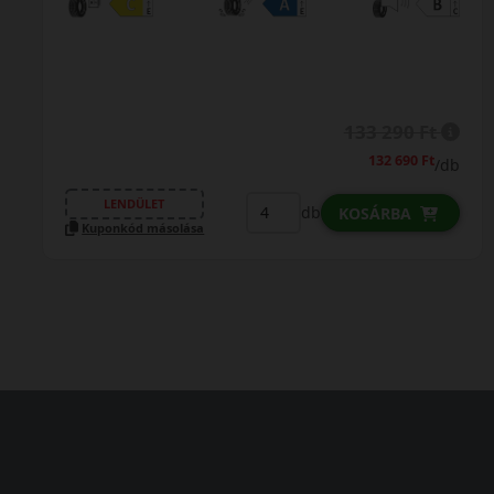
0% THM
100% online
7 perc
FIZETHETEK RÉSZLETEKBEN?
61 590 Ft
/db
LENDÜLET
db
KOSÁRBA
Kuponkód másolása