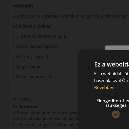
Összegzés
A Bridgestone Turanza 6 prémium megoldás a mindennapi 
Fő előnyök röviden:
• Új generációs technológia
• Kiváló nedves tapadás
• Alacsony zajszint
Ez a webolda
• Magas komfort
Ez a weboldal süt
• Biztonságos vezetés
használatával Ön 
Bővebben
A márka
Elengedhetetle
szükséges
Bridgestone
A Bridgestone gumiabroncs gyárat 1931-ben Japánban alapít
ered, ishibashi jelentése kő-híd (stone bridge), ebből kelet
Bridgestone. A gyár valóban végigjárta a háború utáni japán