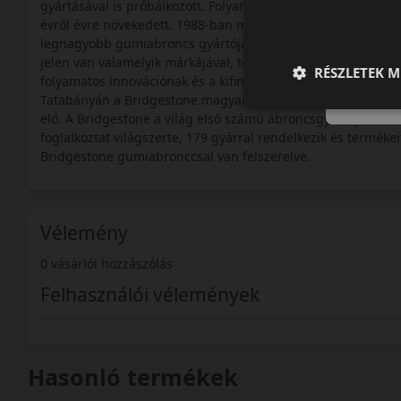
gyártásával is próbálkozott. Folyamatos és kitartó munkával
évről évre növekedett. 1988-ban megvásárolta az Amerikai Fi
legnagyobb gumiabroncs gyártója megelőzve a Michelint és
jelen van valamelyik márkájával, termékével. A Bridgeston
RÉSZLETEK M
folyamatos innovációnak és a kifinomult, korszerű gyártási 
Tatabányán a Bridgestone magyarországi üzemét, ahol az eu
elő. A Bridgestone a világ első számú abroncsgyártója az árb
foglalkoztat világszerte, 179 gyárral rendelkezik és termék
Bridgestone gumiabronccsal van felszerelve.
Vélemény
0 vásárlói hozzászólás
Felhasználói vélemények
Hasonló termékek