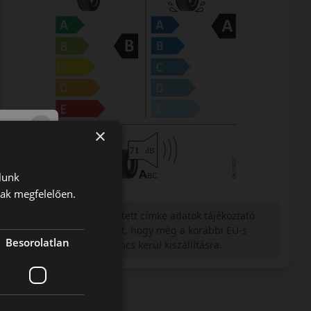
×
lunk
nak megfelelően.
Figyelem a feltüntetett címke adatok tájékoztató
jellegűek. Előfordulhat, hogy még a korábbi EU-s
Besorolatlan
címkével ellátott abroncs kerül kiszállításra.