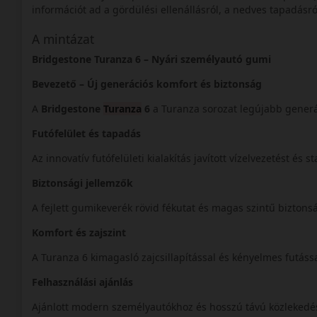
információt ad a gördülési ellenállásról, a nedves tapadásról
A mintázat
Bridgestone Turanza 6 – Nyári személyautó gumi
Bevezető – Új generációs komfort és biztonság
A
Bridgestone
Turanza
6
a Turanza sorozat legújabb generá
Futófelület és tapadás
Az innovatív futófelületi kialakítás javított vízelvezetést és s
Biztonsági jellemzők
A fejlett gumikeverék rövid fékutat és magas szintű biztons
Komfort és zajszint
A Turanza 6 kimagasló zajcsillapítással és kényelmes futáss
Felhasználási ajánlás
Ajánlott modern személyautókhoz és hosszú távú közleked