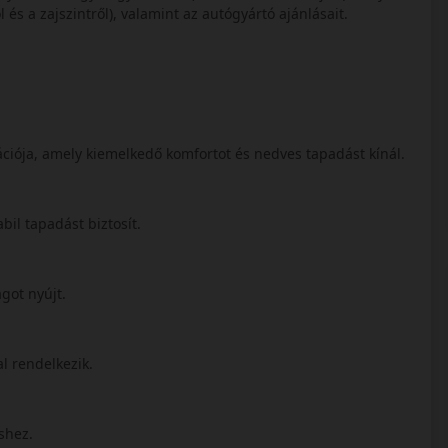
 és a zajszintről), valamint az autógyártó ajánlásait.
ciója, amely kiemelkedő komfortot és nedves tapadást kínál.
tabil tapadást biztosít.
ágot nyújt.
al rendelkezik.
éshez.