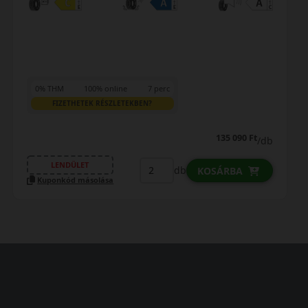
127 990 Ft
/db
LENDÜLET
db
KOSÁRBA
Kuponkód másolása