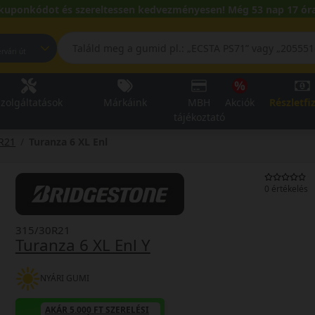
kuponkódot és szereltessen kedvezményesen! Még 53 nap 17 óra
pest, Fehérvári út
zolgáltatások
Márkáink
MBH
Akciók
Részletfi
tájékoztató
R21
Turanza 6 XL Enl
0 értékelés
315/30R21
Turanza 6 XL Enl Y
NYÁRI GUMI
AKÁR 5.000 FT SZERELÉSI