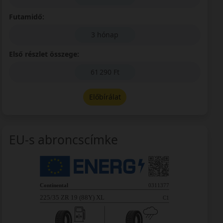
Futamidő:
3 hónap
Első részlet összege:
61 290 Ft
Előbírálat
EU-s abroncscímke