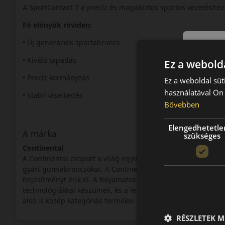
A SportContact 7 a precíz és magabiztos sportos vezetéshez
Fő előnyök röviden:
• Új generációs sportabroncs
• Kiváló tapadás
Ez a webolda
• Precíz kormányzás
Ez a weboldal süt
használatával Ön 
• Stabil viselkedés
Bővebben
Elengedhetetle
A márka
szükséges
Continental
A Continental csoport a világ egyik legnagyobb autói-alkatré
gyárt gumiabroncsokat. A Continental abroncsok a prémium
teljesítményt érik el. A folyamatos innovációnak köszönhe
technológiákkal készülnek, és a legmagasabb elvárásoknak 
alsó is közép kategóriás termékei is felhívják magukra a figy
RÉSZLETEK M