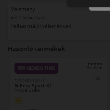
Vélemény
0 vásárlói hozzászólás
Felhasználói vélemények
Hasonló termékek
0 értékelés
225/35R19 (88) Y
N-Fera Sport XL
NYÁRI GUMI