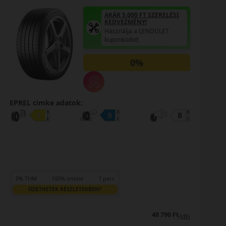
AKÁR 5.000 FT SZERELÉSI
KEDVEZMÉNY!
Használja a LENDÜLET
kuponkódot!
0%
EPREL cimke adatok:
0% THM
100% online
7 perc
FIZETHETEK RÉSZLETEKBEN?
48 790 Ft
/db