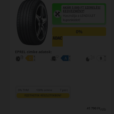
AKÁR 5.000 FT SZERELÉSI
KEDVEZMÉNY!
Használja a LENDÜLET
kuponkódot!
0%
EPREL cimke adatok:
0% THM
100% online
7 perc
FIZETHETEK RÉSZLETEKBEN?
41 790 Ft
/db