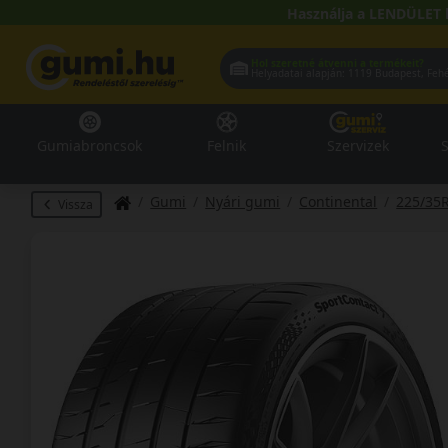
Használja a LENDÜLET 
Hol szeretné átvenni a termékeit?
Helyadatai alapján:
1119 Buda
Gumiabroncsok
Felnik
Szervizek
S
Gumi
Nyári gumi
Continental
225/35
Vissza