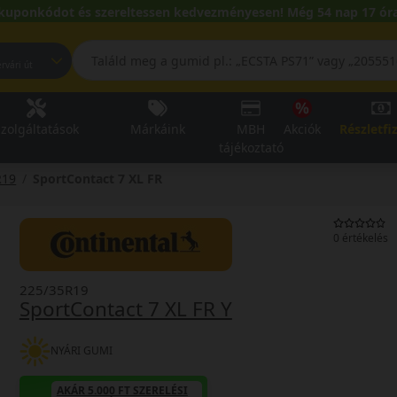
kuponkódot és szereltessen kedvezményesen! Még 54 nap 17 óra
pest, Fehérvári út
zolgáltatások
Márkáink
MBH
Akciók
Részletfi
tájékoztató
R19
SportContact 7 XL FR
0 értékelés
225/35R19
SportContact 7 XL FR Y
NYÁRI GUMI
AKÁR 5.000 FT SZERELÉSI