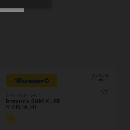
0 értékelés
225/35R19 (88) Y
Bravuris 5HM XL FR
NYÁRI GUMI