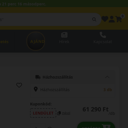
 21 perc 15 másodperc.
0
AJÁNDÉKUTALVÁNY
zetés
Hírek
Kapcsolat
Házhozszállítás
Házhozszállítás
3 db
Kuponkód:
61 290 Ft
LENDÜLET
/db
másol