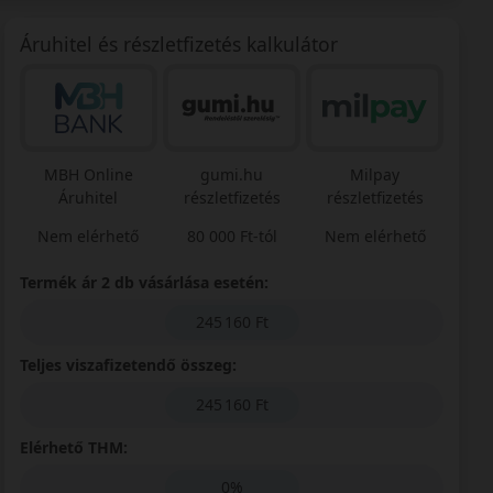
Áruhitel és részletfizetés kalkulátor
MBH Online
gumi.hu
Milpay
Áruhitel
részletfizetés
részletfizetés
Nem elérhető
80 000 Ft-tól
Nem elérhető
Termék ár 2 db vásárlása esetén:
245 160 Ft
Teljes viszafizetendő összeg:
245 160 Ft
Elérhető THM:
0%