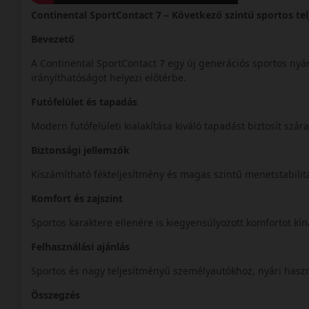
Continental SportContact 7 – Következő szintű sportos te
Bevezető
A Continental SportContact 7 egy új generációs sportos nyá
irányíthatóságot helyezi előtérbe.
Futófelület és tapadás
Modern futófelületi kialakítása kiváló tapadást biztosít szár
Biztonsági jellemzők
Kiszámítható fékteljesítmény és magas szintű menetstabilitá
Komfort és zajszint
Sportos karaktere ellenére is kiegyensúlyozott komfortot kín
Felhasználási ajánlás
Sportos és nagy teljesítményű személyautókhoz, nyári hasz
Összegzés