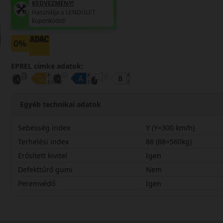
KEDVEZMÉNY!
Használja a LENDÜLET
kuponkódot!
0%
EPREL cimke adatok:
Egyéb technikai adatok
Sebesség index
Y (Y=300 km/h)
Terhelési index
88 (88=560kg)
Erősített kivitel
Igen
Defekttűrő gumi
Nem
Peremvédő
Igen
22535R19YSPC7X