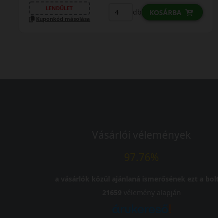
LENDÜLET
db
KOSÁRBA
Kuponkód másolása
Vásárlói vélemények
97.76%
a vásárlók közül ajánlaná ismerősének ezt a bolt
21659
vélemény alapján