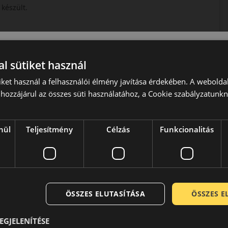
 készült.
l sütiket használ
iket használ a felhasználói élmény javítása érdekében. A webolda
hozzájárul az összes süti használatához, a Cookie szabályzatunk
nül
Teljesítmény
Célzás
Funkcionalitás
sz gyártással foglalkozó vállalata. Közel másfél évszázada
 kategórián belül is az egyik legmagasabb minőséget és
tően termékeik a legmodernebb összetevőkből a legkorszerűbb
is megfelelnek. Németesen stabil jó minőségükkel még a gyár
ÖSSZES ELUTASÍTÁSA
ÖSSZES 
elmet.
EGJELENÍTÉSE