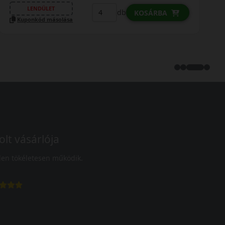
LENDÜLET
db
KOSÁRBA
Kuponkód másolása
olt vásárlója
en tökéletesen működik.