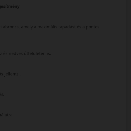
ljesítmény
ri abroncs, amely a maximális tapadást és a pontos
az és nedves útfelületen is.
s jellemzi.
ál.
nálatra.