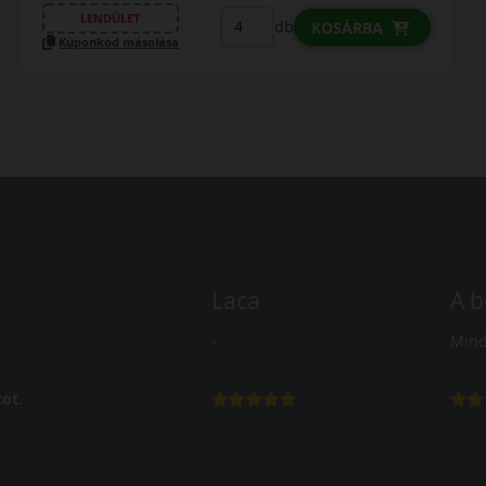
LENDÜLET
db
KOSÁRBA
Kuponkód másolása
Laca
A b
-
Mind
ot.