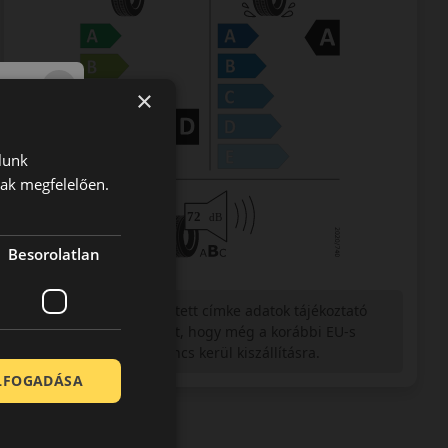
×
lunk
nak megfelelően.
Besorolatlan
Figyelem a feltüntetett címke adatok tájékoztató
jellegűek. Előfordulhat, hogy még a korábbi EU-s
címkével ellátott abroncs kerül kiszállításra.
ELFOGADÁSA