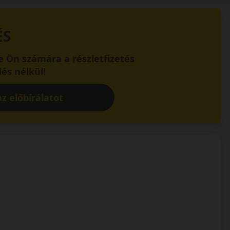
ÉS
 Ön számára a részletfizetés
és nélkül!
z előbírálatot