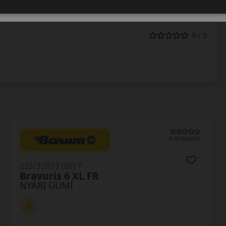
0 / 5
0 értékelés
225/35R19 (88) Y
Bravuris 6 XL FR
NYÁRI GUMI