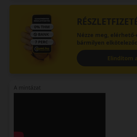
RÉSZLETFIZET
Nézze meg, elérhető-e
bármilyen elköteleződ
Elindítom a
A mintázat