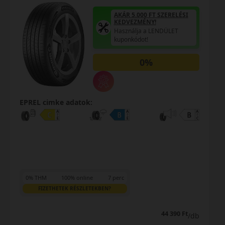
AKÁR 5.000 FT SZERELÉSI
KEDVEZMÉNY!
Használja a LENDÜLET
kuponkódot!
0%
EPREL cimke adatok:
0% THM
100% online
7 perc
FIZETHETEK RÉSZLETEKBEN?
44 390 Ft
/db