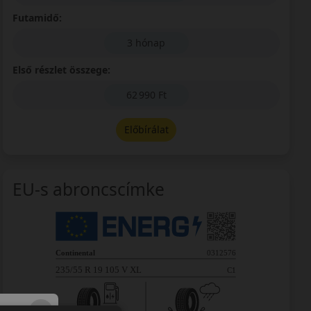
Futamidő:
3 hónap
Első részlet összege:
62 990 Ft
Előbírálat
EU-s abroncscímke