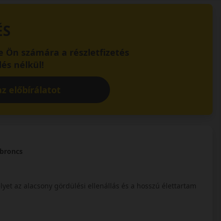
ÉS
 Ön számára a részletfizetés
és nélkül!
z előbírálatot
abroncs
yet az alacsony gördülési ellenállás és a hosszú élettartam