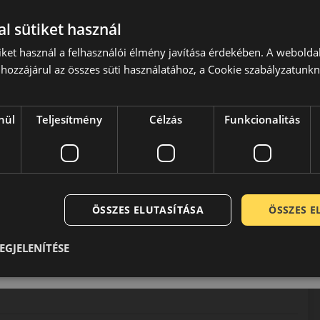
l sütiket használ
iket használ a felhasználói élmény javítása érdekében. A webolda
hozzájárul az összes süti használatához, a Cookie szabályzatunk
nül
Teljesítmény
Célzás
Funkcionalitás
sz gyártással foglalkozó vállalata. Közel másfél évszázada
 kategórián belül is az egyik legmagasabb minőséget és
tően termékeik a legmodernebb összetevőkből a legkorszerűbb
is megfelelnek. Németesen stabil jó minőségükkel még a gyár
elmet.
ÖSSZES ELUTASÍTÁSA
ÖSSZES 
EGJELENÍTÉSE
0 / 5