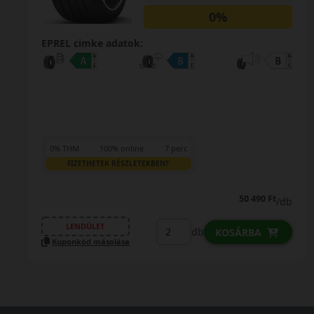
0%
EPREL cimke adatok:
0% THM
100% online
7 perc
FIZETHETEK RÉSZLETEKBEN?
50 490 Ft
/db
LENDÜLET
db
KOSÁRBA
Kuponkód másolása