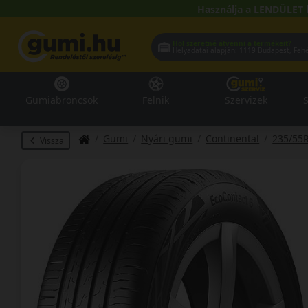
Használja a LENDÜLET 
Hol szeretné átvenni a termékeit?
Helyadatai alapján:
1119 Buda
Gumiabroncsok
Felnik
Szervizek
S
Gumi
Nyári gumi
Continental
235/55
Vissza