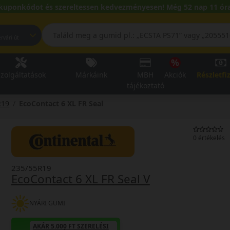
kuponkódot és szereltessen kedvezményesen! Még 52 nap 11 óra
pest, Fehérvári út
zolgáltatások
Márkáink
MBH
Akciók
Részletfi
tájékoztató
R19
EcoContact 6 XL FR Seal
0 értékelés
235/55R19
EcoContact 6 XL FR Seal V
NYÁRI GUMI
AKÁR 5.000 FT SZERELÉSI