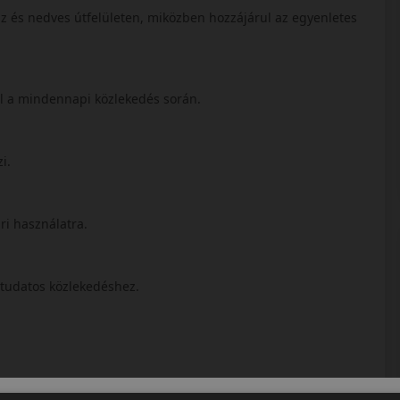
az és nedves útfelületen, miközben hozzájárul az egyenletes
nál a mindennapi közlekedés során.
zi.
ri használatra.
ttudatos közlekedéshez.