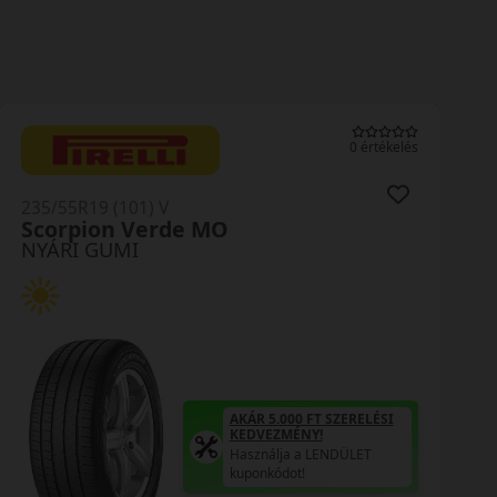
0 értékelés
235/55R19 (101) V
Scorpion Verde MO
NYÁRI GUMI
AKÁR 5.000 FT SZERELÉSI
KEDVEZMÉNY!
Használja a LENDÜLET
kuponkódot!