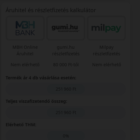
Áruhitel és részletfizetés kalkulátor
MBH Online
gumi.hu
Milpay
Áruhitel
részletfizetés
részletfizetés
Nem elérhető
80 000 Ft-tól
Nem elérhető
Termék ár 4 db vásárlása esetén:
251 960 Ft
Teljes viszafizetendő összeg:
251 960 Ft
Elérhető THM:
0%