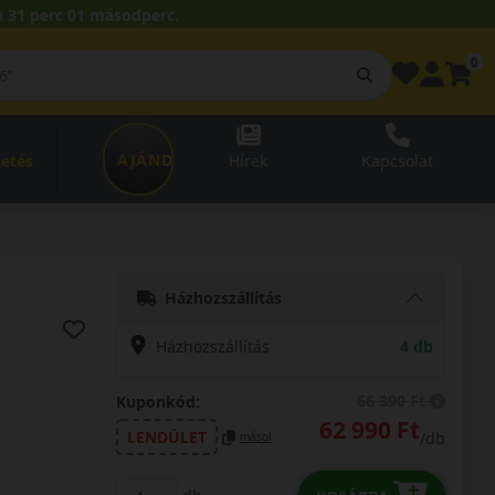
 31 perc 00 másodperc.
0
AJÁNDÉKUTALVÁNY
zetés
Hírek
Kapcsolat
Házhozszállítás
Házhozszállítás
4 db
66 390 Ft
Kuponkód:
62 990 Ft
LENDÜLET
/db
másol