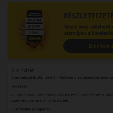
RÉSZLETFIZET
Nézze meg, elérhető-e
bármilyen elköteleződ
Elindítom a
A mintázat
Continental EcoContact 6 – Hatékony és takarékos nyári 
Bevezető
A Continental EcoContact 6 egy korszerű nyári abroncs, amel
szem előtt tartásával fejlesztettek.
Futófelület és tapadás