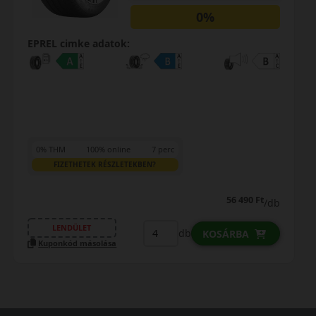
0%
EPREL cimke adatok:
0% THM
100% online
7 perc
FIZETHETEK RÉSZLETEKBEN?
56 490 Ft
/db
LENDÜLET
db
KOSÁRBA
Kuponkód másolása