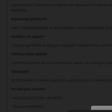
Optimalizált futófelülete megbízható tapadást biztosít szár
kopáshoz.
Biztonsági jellemzők
Stabil fékteljesítményt és kiszámítható irányíthatóságot kí
Komfort és zajszint
Csendes gördülés és kiegyensúlyozott menetkomfort jellem
Felhasználási ajánlás
Személyautókhoz és crossoverekhez, városi és országúti nyá
Összegzés
Az EcoContact 6 ideális választás a gazdaságos és környeze
Fő előnyök röviden:
• Alacsony gördülési ellenállás
• Hosszú élettartam