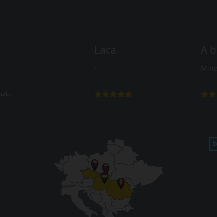
Laca
A b
-
Mind
ot.