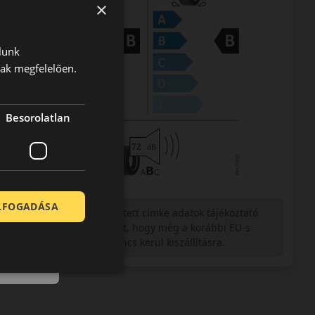
×
lunk
nak megfelelően.
Besorolatlan
ELFOGADÁSA
Figyelem a feltüntetett címke adatok tájékoztató
jellegűek. Előfordulhat, hogy még a korábbi EU-s
címkével ellátott abroncs kerül kiszállításra.