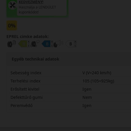
KEDVEZMÉNY!
Használja a LENDÜLET
kuponkódot!
0%
EPREL cimke adatok:
Egyéb technikai adatok
Sebesség index
V (V=240 km/h)
Terhelési index
105 (105=925kg)
Erősített kivitel
Igen
Defekttűrő gumi
Nem
Peremvédő
Igen
23555R19VEC6SLX