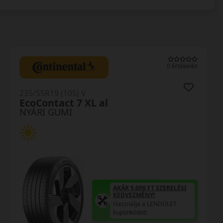
0 értékelés
235/55R19 (105) V
EcoContact 7 XL al
NYÁRI GUMI
AKÁR 5.000 FT SZERELÉSI
KEDVEZMÉNY!
Használja a LENDÜLET
kuponkódot!