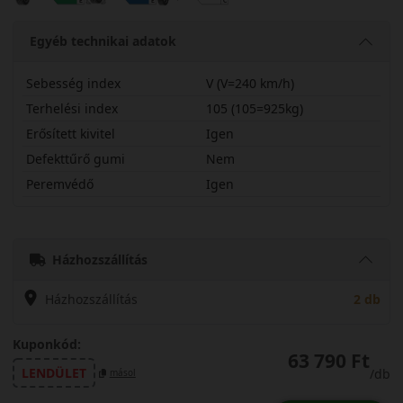
Egyéb technikai adatok
Sebesség index
V (V=240 km/h)
Terhelési index
105 (105=925kg)
Erősített kivitel
Igen
Defekttűrő gumi
Nem
Peremvédő
Igen
23555R19VPM5EX
Házhozszállítás
Házhozszállítás
2 db
Kuponkód:
63 790 Ft
LENDÜLET
/db
másol