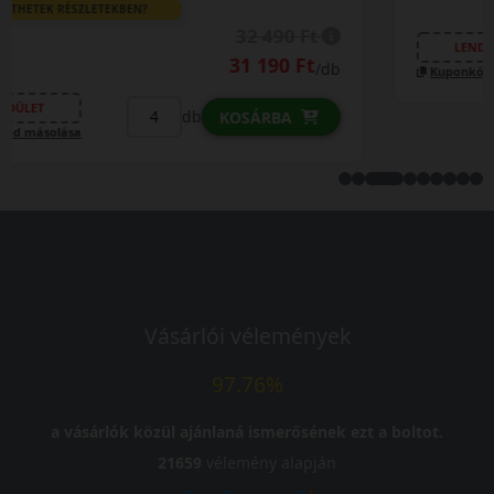
29 790 Ft
/db
LENDÜLET
db
KOSÁRBA
Kuponkód másolása
Vásárlói vélemények
97.76%
a vásárlók közül ajánlaná ismerősének ezt a boltot.
21659
vélemény alapján