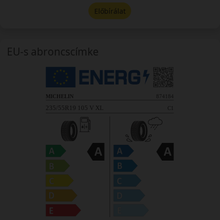
Előbírálat
EU-s abroncscímke