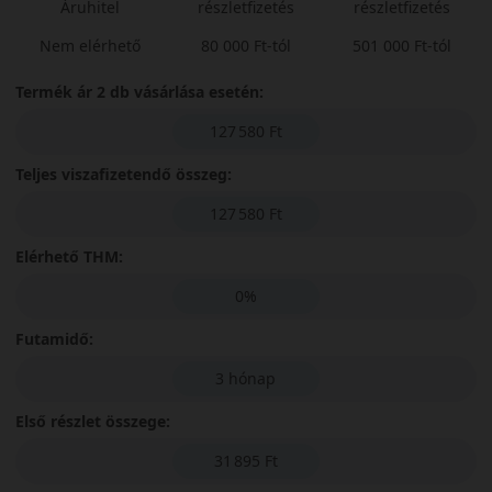
Áruhitel
részletfizetés
részletfizetés
Nem elérhető
80 000 Ft-tól
501 000 Ft-tól
Termék ár 2 db vásárlása esetén:
127 580 Ft
Teljes viszafizetendő összeg:
127 580 Ft
Elérhető THM:
0%
Futamidő:
3 hónap
Első részlet összege:
31 895 Ft