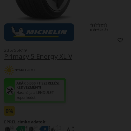
0 értékelés
235/55R19
Primacy 5 Energy XL V
NYÁRI GUMI
AKÁR 5.000 FT SZERELÉSI
KEDVEZMÉNY!
Használja a LENDÜLET
kuponkódot!
0%
EPREL cimke adatok: