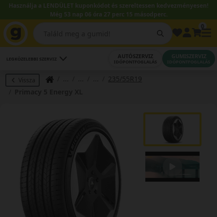
Használja a LENDÜLET kuponkódot és szereltessen kedvezményesen!
Még 53 nap 06 óra 27 perc 14 másodperc.
0
AUTÓSZERVIZ
GUMISZERVIZ
LEGKÖZELEBBI SZERVIZ
IDŐPONTFOGLALÁS
IDŐPONTFOGLALÁS
235/55R19
Vissza
Primacy 5 Energy XL