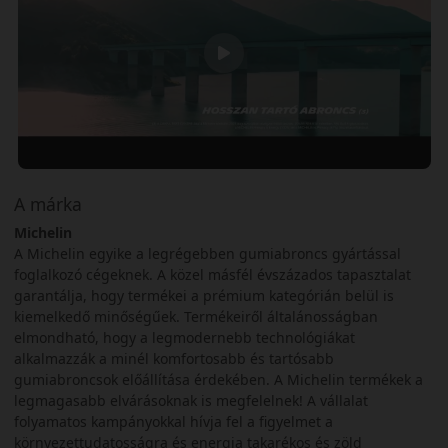
A márka
Michelin
A Michelin egyike a legrégebben gumiabroncs gyártással
foglalkozó cégeknek. A közel másfél évszázados tapasztalat
garantálja, hogy termékei a prémium kategórián belül is
kiemelkedő minőségűek. Termékeiről általánosságban
elmondható, hogy a legmodernebb technológiákat
alkalmazzák a minél komfortosabb és tartósabb
gumiabroncsok előállítása érdekében. A Michelin termékek a
legmagasabb elvárásoknak is megfelelnek! A vállalat
folyamatos kampányokkal hívja fel a figyelmet a
környezettudatosságra és energia takarékos és zöld