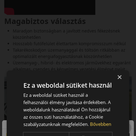
Magabiztos választás
Maradjon biztonságban a javított nedves fékezésnek
köszönhetően
Hosszabb futófelület élettartam kompromisszum nélkül
Takarékoskodjon üzemanyaggal és töltsön ritkábban az
optimalizált energiafogyasztásnak köszönhetően
Üzemanyag-, hibrid- és elektromos járművekhez egyaránt
alkalmas, csendes és kényelmes vezetési élményt nyújt
×
Ez a weboldal sütiket használ
Ez a weboldal sütiket használ a
felhasználói élmény javítása érdekében. A
weboldalunk használatával Ön hozzájárul
az összes süti használatához, a Cookie
szabályzatunknak megfelelően.
Bővebben