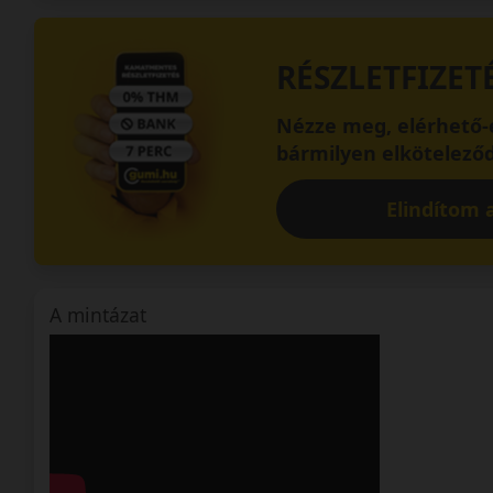
RÉSZLETFIZET
Nézze meg, elérhető-e
bármilyen elköteleződ
Elindítom a
A mintázat