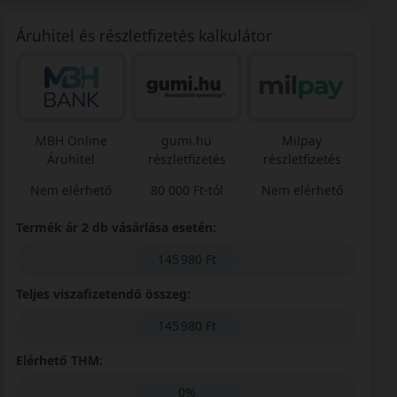
Áruhitel és részletfizetés kalkulátor
MBH Online
gumi.hu
Milpay
Áruhitel
részletfizetés
részletfizetés
Nem elérhető
80 000 Ft-tól
Nem elérhető
Termék ár 2 db vásárlása esetén:
145 980 Ft
Teljes viszafizetendő összeg:
145 980 Ft
Elérhető THM:
0%