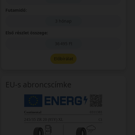
Futamidő:
3 hónap
Első részlet összege:
36 495 Ft
Előbírálat
EU-s abroncscímke