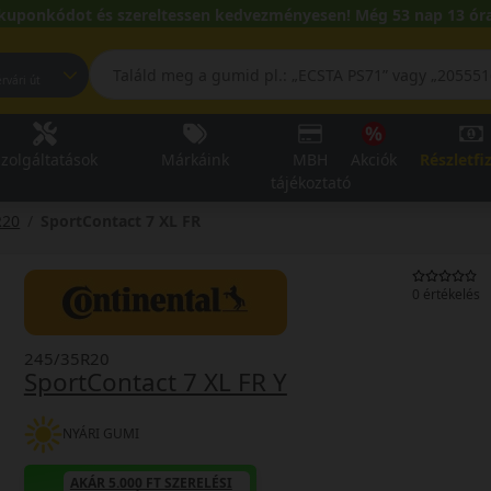
kuponkódot és szereltessen kedvezményesen! Még 53 nap 13 óra
pest, Fehérvári út
zolgáltatások
Márkáink
MBH
Akciók
Részletfi
tájékoztató
R20
SportContact 7 XL FR
0 értékelés
245/35R20
SportContact 7 XL FR Y
NYÁRI GUMI
AKÁR 5.000 FT SZERELÉSI