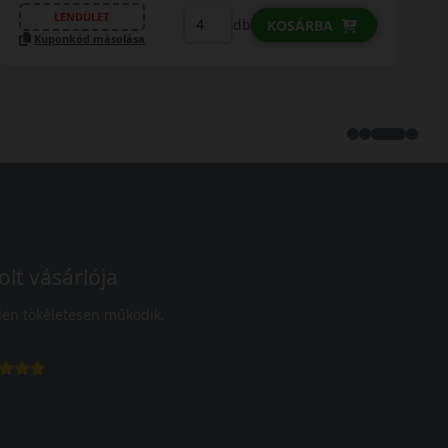
LENDÜLET
db
KOSÁRBA
Kuponkód másolása
olt vásárlója
en tökéletesen működik.