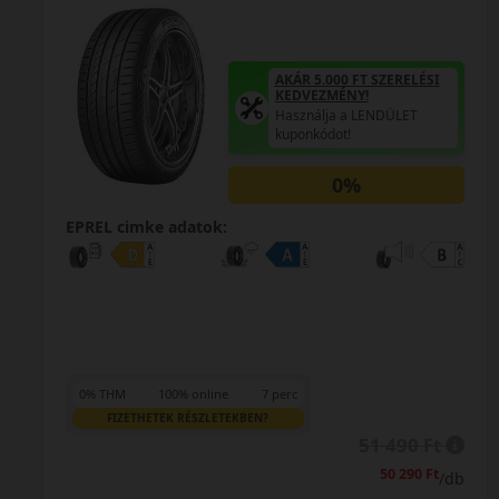
AKÁR 5.000 FT SZERELÉSI
KEDVEZMÉNY!
Használja a LENDÜLET
kuponkódot!
0%
EPREL cimke adatok:
0% THM
100% online
7 perc
FIZETHETEK RÉSZLETEKBEN?
51 490 Ft
50 290 Ft
/db