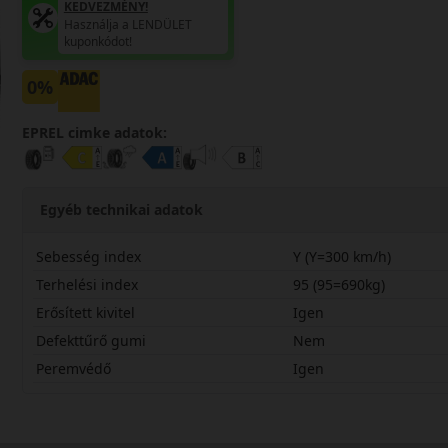
KEDVEZMÉNY!
Használja a LENDÜLET
kuponkódot!
0%
EPREL cimke adatok:
Egyéb technikai adatok
Sebesség index
Y (Y=300 km/h)
Terhelési index
95 (95=690kg)
Erősített kivitel
Igen
Defekttűrő gumi
Nem
Peremvédő
Igen
24535R20YSPC7X