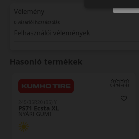
Vélemény
0 vásárlói hozzászólás
Felhasználói vélemények
Hasonló termékek
0 értékelés
245/35R20 (95) Y
PS71 Ecsta XL
NYÁRI GUMI