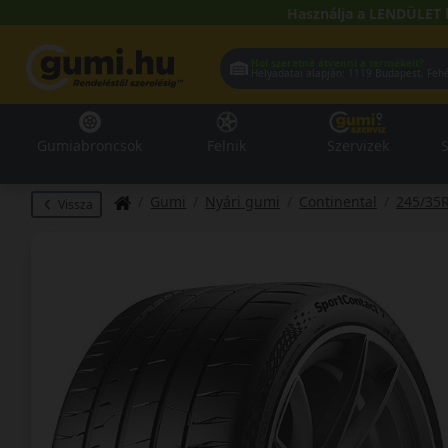
Használja a LENDÜLET 
Hol szeretné átvenni a termékeit?
Helyadatai alapján:
1119 Buda
Gumiabroncsok
Felnik
Szervizek
S
Gumi
Nyári gumi
Continental
245/35
Vissza