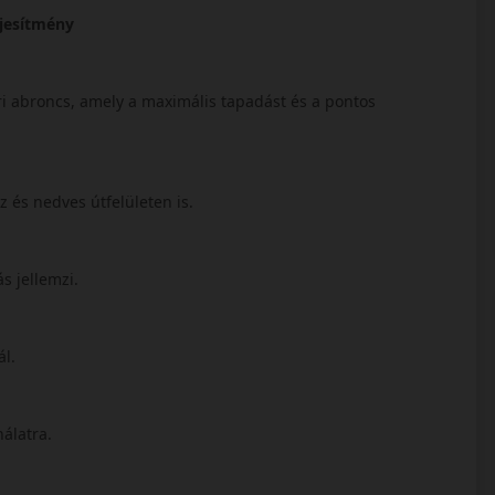
ljesítmény
ri abroncs, amely a maximális tapadást és a pontos
az és nedves útfelületen is.
s jellemzi.
ál.
nálatra.