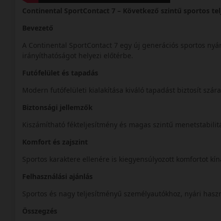
Continental SportContact 7 – Következő szintű sportos te
Bevezető
A Continental SportContact 7 egy új generációs sportos nyá
irányíthatóságot helyezi előtérbe.
Futófelület és tapadás
Modern futófelületi kialakítása kiváló tapadást biztosít szár
Biztonsági jellemzők
Kiszámítható fékteljesítmény és magas szintű menetstabilitá
Komfort és zajszint
Sportos karaktere ellenére is kiegyensúlyozott komfortot kín
Felhasználási ajánlás
Sportos és nagy teljesítményű személyautókhoz, nyári hasz
Összegzés