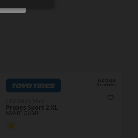
0 értékelés
245/35R20 (95) Y
Proxes Sport 2 XL
NYÁRI GUMI