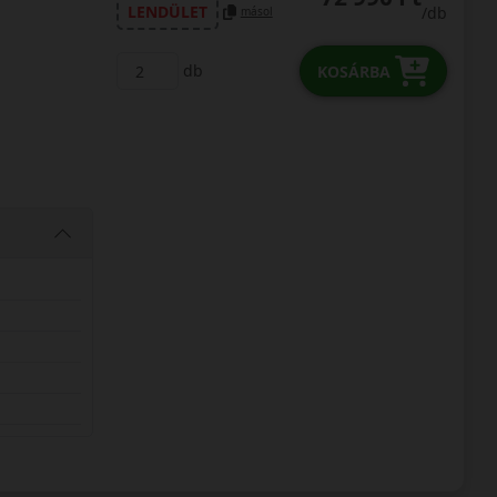
LENDÜLET
/db
másol
db
KOSÁRBA