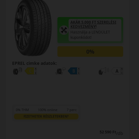
AKÁR 5.000 FT SZERELÉSI
KEDVEZMÉNY!
Használja a LENDÜLET
kuponkódot!
0%
EPREL cimke adatok:
0% THM
100% online
7 perc
FIZETHETEK RÉSZLETEKBEN?
52 590 Ft
/db