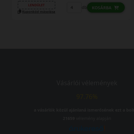
LENDÜLET
db
KOSÁRBA
Kuponkód másolása
Vásárlói vélemények
97.76%
a vásárlók közül ajánlaná ismerősének ezt a bolt
21659
vélemény alapján