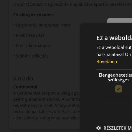
A SportContact 7 a precíz és magabiztos sportos vezetéshez
Fő előnyök röviden:
• Új generációs sportabroncs
• Kiváló tapadás
Ez a webolda
• Precíz kormányzás
Ez a weboldal süt
használatával Ön 
• Stabil viselkedés
Bővebben
Elengedhetetle
A márka
szükséges
Continental
A Continental csoport a világ egyik legnagyobb autói-alkatré
gyárt gumiabroncsokat. A Continental abroncsok a prémium
teljesítményt érik el. A folyamatos innovációnak köszönhe
technológiákkal készülnek, és a legmagasabb elvárásoknak 
alsó is közép kategóriás termékei is felhívják magukra a figy
RÉSZLETEK M