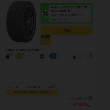
AKÁR 5.000 FT SZERELÉSI
KEDVEZMÉNY!
Használja a LENDÜLET
kuponkódot!
0%
EPREL cimke adatok:
0% THM
100% online
7 perc
FIZETHETEK RÉSZLETEKBEN?
61 690 Ft
60 390 Ft
/db