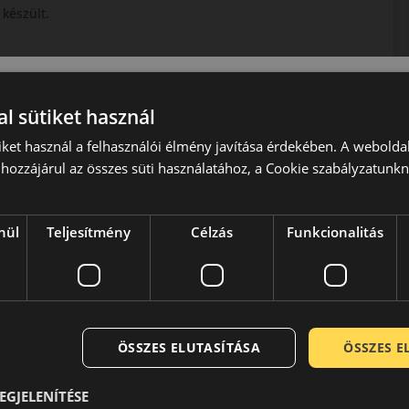
 készült.
l sütiket használ
iket használ a felhasználói élmény javítása érdekében. A webolda
hozzájárul az összes süti használatához, a Cookie szabályzatunk
nül
Teljesítmény
Célzás
Funkcionalitás
sz gyártással foglalkozó vállalata. Közel másfél évszázada
 kategórián belül is az egyik legmagasabb minőséget és
tően termékeik a legmodernebb összetevőkből a legkorszerűbb
is megfelelnek. Németesen stabil jó minőségükkel még a gyár
ÖSSZES ELUTASÍTÁSA
ÖSSZES 
elmet.
EGJELENÍTÉSE