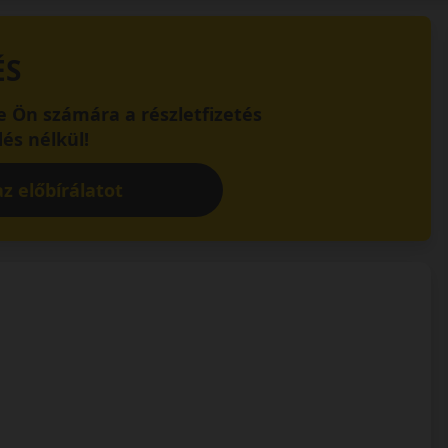
ÉS
 Ön számára a részletfizetés
és nélkül!
z előbírálatot