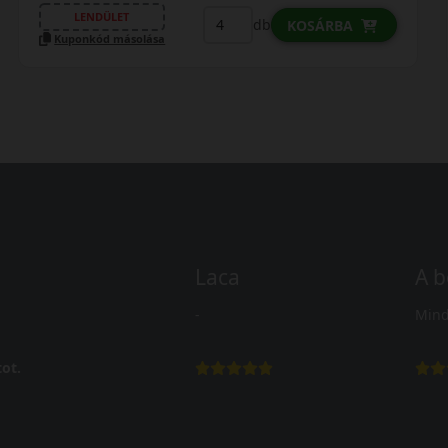
LENDÜLET
db
KOSÁRBA
Kuponkód másolása
Laca
A b
-
Mind
ot.