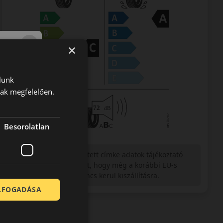
×
lunk
nak megfelelően.
Besorolatlan
Figyelem a feltüntetett címke adatok tájékoztató
jellegűek. Előfordulhat, hogy még a korábbi EU-s
címkével ellátott abroncs kerül kiszállításra.
ELFOGADÁSA