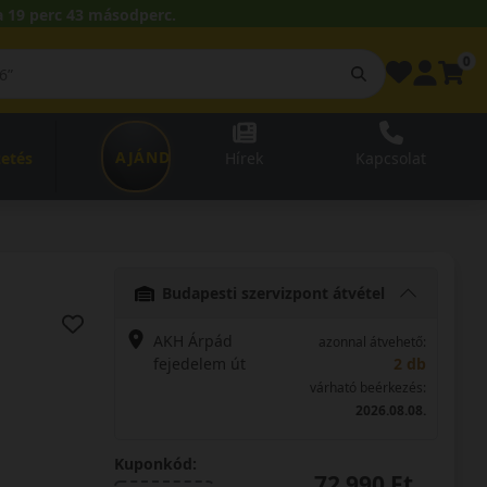
 19 perc 42 másodperc.
0
AJÁNDÉKUTALVÁNY
zetés
Hírek
Kapcsolat
Budapesti szervizpont átvétel
AKH Árpád
azonnal átvehető:
fejedelem út
2 db
várható beérkezés:
2026.08.08.
Kuponkód:
72 990 Ft