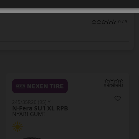
0 / 5
0 értékelés
245/35R20 (95) Y
N-Fera SU1 XL RPB
NYÁRI GUMI