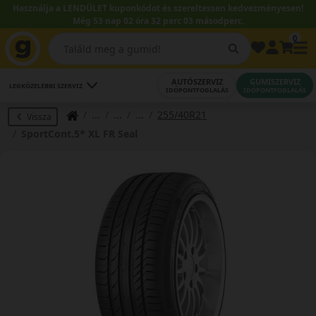
Használja a LENDÜLET kuponkódot és szereltessen kedvezményesen!
Még 53 nap 02 óra 32 perc 02 másodperc.
0
AUTÓSZERVIZ
GUMISZERVIZ
LEGKÖZELEBBI SZERVIZ
IDŐPONTFOGLALÁS
IDŐPONTFOGLALÁS
255/40R21
Vissza
SportCont.5* XL FR Seal