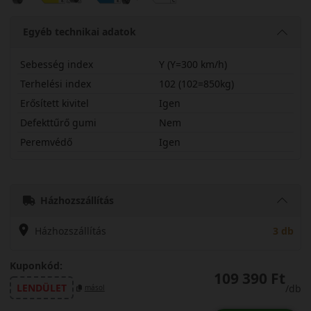
Egyéb technikai adatok
Sebesség index
Y (Y=300 km/h)
Terhelési index
102 (102=850kg)
Erősített kivitel
Igen
Defekttűrő gumi
Nem
Peremvédő
Igen
25540R21YSC5X
Házhozszállítás
Házhozszállítás
3 db
Kuponkód:
109 390 Ft
LENDÜLET
/db
másol