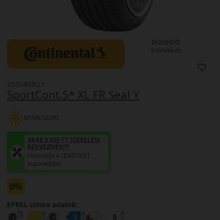
0 értékelés
255/40R21
SportCont.5* XL FR Seal Y
NYÁRI GUMI
AKÁR 5.000 FT SZERELÉSI
KEDVEZMÉNY!
Használja a LENDÜLET
kuponkódot!
0%
EPREL cimke adatok: