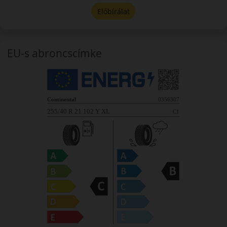
Előbírálat
EU-s abroncscímke