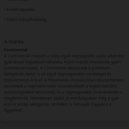
• Kiváló tapadás
• Stabil irányíthatóság
A márka
Continental
A Continental csoport a világ egyik legnagyobb autói-alkatrész
gyártással foglalkozó vállalata. Közel másfél évszázada gyárt
gumiabroncsokat. A Continental abroncsok a prémium
kategórián belül is az egyik legmagasabb minőséget és
teljesítményt érik el. A folyamatos innovációnak köszönhetően
termékeik a legmodernebb összetevőkből a legkorszerűbb
technológiákkal készülnek, és a legmagasabb elvárásoknak is
megfelelnek. Németesen stabil jó minőségükkel még a gyár
alsó is közép kategóriás termékei is felhívják magukra a
figyelmet.