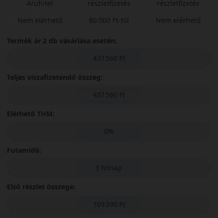
Áruhitel
részletfizetés
részletfizetés
Nem elérhető
80 000 Ft-tól
Nem elérhető
Termék ár 2 db vásárlása esetén:
437 560 Ft
Teljes viszafizetendő összeg:
437 560 Ft
Elérhető THM:
0%
Futamidő:
3 hónap
Első részlet összege:
109 390 Ft