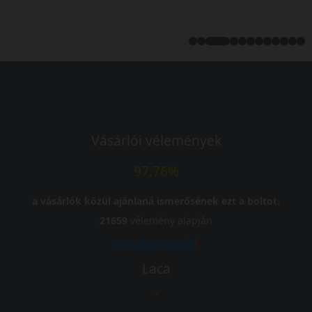
Vásárlói vélemények
97.76%
a vásárlók közül ajánlaná ismerősének ezt a boltot.
21659
vélemény alapján
Laca
-