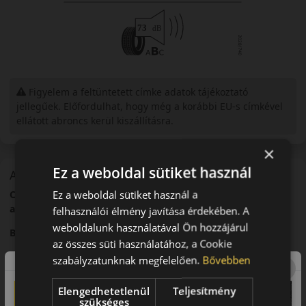
Figyelem a feltüntetett címke adatok tájékoztató
jellegűek. Előfordulhat, hogy még a korábbi EU-s címkével
ellátott abroncs kerül kiszállításra.
×
Ez a weboldal sütiket használ
A mintázat
Ez a weboldal sütiket használ a
Continental SportContact 5 – Magas teljesítményű nyári
abroncs
felhasználói élmény javítása érdekében. A
weboldalunk használatával Ön hozzájárul
Bevezető
az összes süti használatához, a Cookie
A Continental SportContact 5 egy nagy teljesítményű nyári
szabályzatunknak megfelelően.
Bővebben
abroncs, amelyet a sportos vezetés igényeihez terveztek.
Elengedhetetlenül
Teljesítmény
Futófelület és tapadás
szükséges