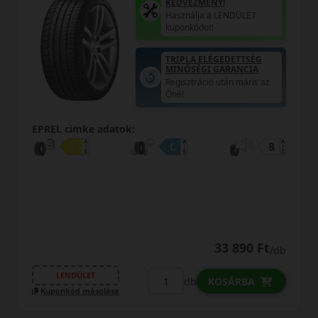
KEDVEZMÉNY!
Használja a LENDÜLET
kuponkódot!
TRIPLA ELÉGEDETTSÉG
MINŐSÉGI GARANCIA
Regisztráció után máris az
Öné!
EPREL cimke adatok:
33 890 Ft
/db
LENDÜLET
db
KOSÁRBA
Kuponkód másolása