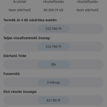
Áruhitel
részletfizetés
részletfizetés
Nem elérhető
80 000 Ft-tól
Nem elérhető
Termék ár 4 db vásárlása esetén:
252 760 Ft
Teljes viszafizetendő összeg:
252 760 Ft
Elérhető THM:
0%
Futamidő:
3 hónap
Első részlet összege:
63 190 Ft