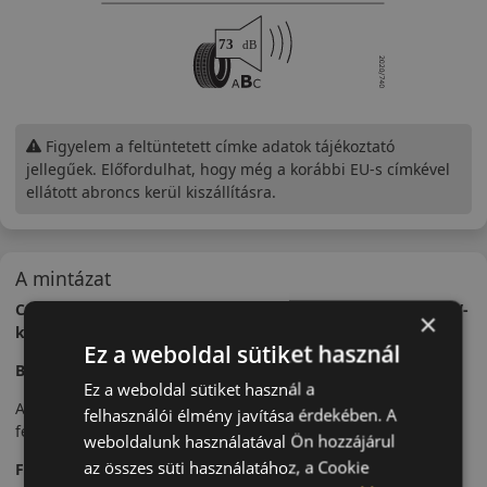
Figyelem a feltüntetett címke adatok tájékoztató
jellegűek. Előfordulhat, hogy még a korábbi EU-s címkével
ellátott abroncs kerül kiszállításra.
A mintázat
Continental SportContact 5 SUV – Sportos teljesítmény SUV-
×
khoz
Ez a weboldal sütiket használ
Bevezető
Ez a weboldal sütiket használ a
A Continental SportContact 5 SUV egy kifejezetten SUV-khoz
felhasználói élmény javítása érdekében. A
fejlesztett sportos nyári abroncs.
weboldalunk használatával Ön hozzájárul
az összes süti használatához, a Cookie
Futófelület és tapadás