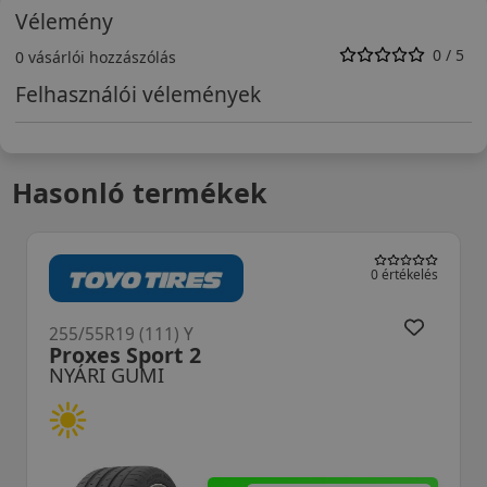
Vélemény
0 / 5
0 vásárlói hozzászólás
Felhasználói vélemények
Hasonló termékek
0 értékelés
5/55R19 (111) Y
255/5
oxes Sport 2
Prox
YÁRI GUMI
NYÁ