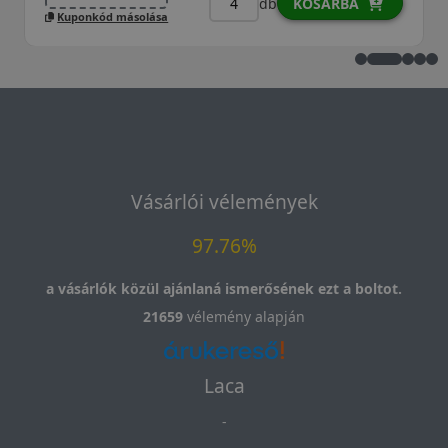
db
KOSÁRBA
uponkód másolása
Kupo
Vásárlói vélemények
97.76%
a vásárlók közül ajánlaná ismerősének ezt a boltot.
21659
vélemény alapján
Laca
-