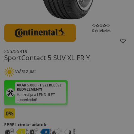
0 értékelés
255/55R19
SportContact 5 SUV XL FR Y
NYÁRI GUMI
AKÁR 5.000 FT SZERELÉSI
KEDVEZMÉNY!
Használja a LENDÜLET
kuponkódot!
0%
EPREL cimke adatok: