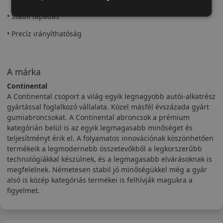
• Stabil tapadás
• Precíz irányíthatóság
A márka
Continental
A Continental csoport a világ egyik legnagyobb autói-alkatrész
gyártással foglalkozó vállalata. Közel másfél évszázada gyárt
gumiabroncsokat. A Continental abroncsok a prémium
kategórián belül is az egyik legmagasabb minőséget és
teljesítményt érik el. A folyamatos innovációnak köszönhetően
termékeik a legmodernebb összetevőkből a legkorszerűbb
technológiákkal készülnek, és a legmagasabb elvárásoknak is
megfelelnek. Németesen stabil jó minőségükkel még a gyár
alsó is közép kategóriás termékei is felhívják magukra a
figyelmet.