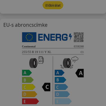
Előbírálat
EU-s abroncscímke