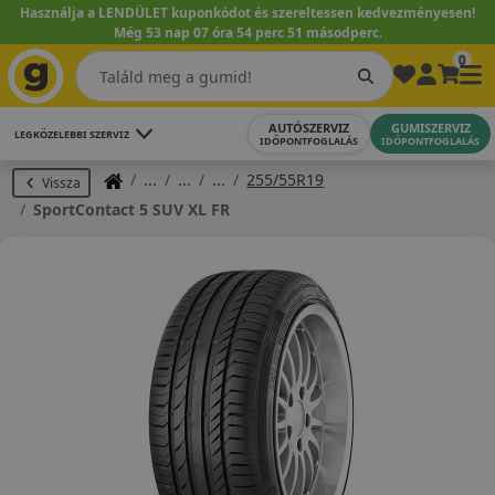
Használja a LENDÜLET kuponkódot és szereltessen kedvezményesen!
Még 53 nap 07 óra 54 perc 50 másodperc.
0
AUTÓSZERVIZ
GUMISZERVIZ
LEGKÖZELEBBI SZERVIZ
IDŐPONTFOGLALÁS
IDŐPONTFOGLALÁS
255/55R19
Vissza
SportContact 5 SUV XL FR