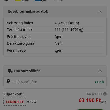
Egyéb technikai adatok
Sebesség index
Y (Y=300 km/h)
Terhelési index
111 (111=1090kg)
Erősített kivitel
Igen
Defekttűrő gumi
Nem
Peremvédő
Igen
25555R19YSPC5SX
Házhozszállítás
Házhozszállítás
4+ db
64 490 Ft
Kuponkód:
63 190 Ft
LENDÜLET
/db
másol