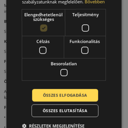
szabályzatunknak megfelelően.
Bővebben
Megerősített futófelülete stabil tapadást és pontos
irányíthatóságot biztosít nagyobb tömegű járművekhez is.
Elengedhetetlenül
Teljesítmény
szükséges
Biztonsági jellemzők
Stabil fékteljesítmény és jó menetstabilitás jellemzi.
Célzás
Funkcionalitás
Komfort és zajszint
Sportos beállítása mellett is megfelelő komfortot nyújt.
Felhasználási ajánlás
Besorolatlan
SUV-khoz és crossoverekhez, dinamikus nyári vezetéshez.
Összegzés
A SportContact 5 SUV sportos vezetési élményt kínál SUV-
ÖSSZES ELFOGADÁSA
kategóriában is.
Fő előnyök röviden:
ÖSSZES ELUTASÍTÁSA
• Sportos SUV-abroncs
RÉSZLETEK MEGJELENÍTÉSE
• Megerősített szerkezet