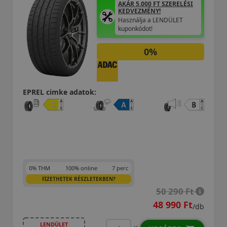
AKÁR 5.000 FT SZERELÉSI
KEDVEZMÉNY!
Használja a LENDÜLET
kuponkódot!
0%
REL cimke adatok:
EPREL
% THM
100% online
7 perc
0% T
FIZETHETEK RÉSZLETEKBEN?
50 290 Ft
48 990 Ft
/db
LENDÜLET
L