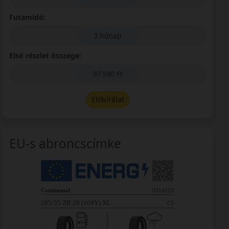
Futamidő:
3 hónap
Első részlet összege:
97 590 Ft
Előbírálat
EU-s abroncscímke