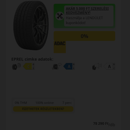
AKÁR 5.000 FT SZERELÉSI
KEDVEZMÉNY!
Használja a LENDÜLET
kuponkódot!
0%
EPREL cimke adatok:
0% THM
100% online
7 perc
FIZETHETEK RÉSZLETEKBEN?
78 290 Ft
/db