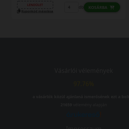
LENDÜLET
db
KOSÁRBA
Kuponkód másolása
Vásárlói vélemények
97.76%
a vásárlók közül ajánlaná ismerősének ezt a bolt
21659
vélemény alapján
Impresszum