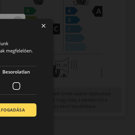
×
lunk
nak megfelelően.
Besorolatlan
Figyelem a feltüntetett címke adatok tájékoztató
jellegűek. Előfordulhat, hogy még a korábbi EU-s
címkével ellátott abroncs kerül kiszállításra.
ELFOGADÁSA