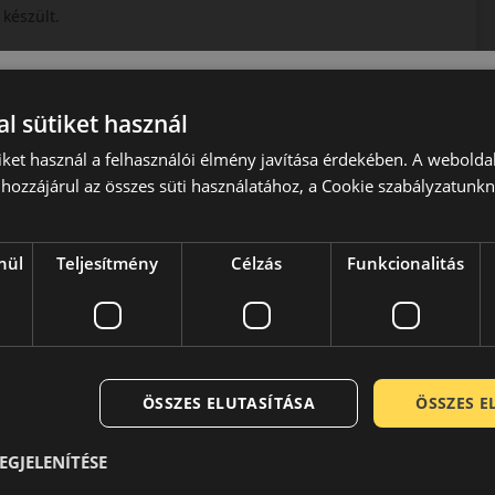
 készült.
l sütiket használ
iket használ a felhasználói élmény javítása érdekében. A webolda
hozzájárul az összes süti használatához, a Cookie szabályzatunk
nül
Teljesítmény
Célzás
Funkcionalitás
sz gyártással foglalkozó vállalata. Közel másfél évszázada
 kategórián belül is az egyik legmagasabb minőséget és
tően termékeik a legmodernebb összetevőkből a legkorszerűbb
ÖSSZES ELUTASÍTÁSA
ÖSSZES 
is megfelelnek. Németesen stabil jó minőségükkel még a gyár
elmet.
EGJELENÍTÉSE