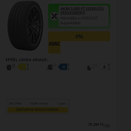
AKÁR 5.000 FT SZERELÉSI
KEDVEZMÉNY!
Használja a LENDÜLET
kuponkódot!
0%
EPREL cimke adatok:
0% THM
100% online
7 perc
FIZETHETEK RÉSZLETEKBEN?
78 290 Ft
/db