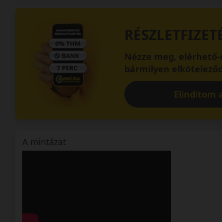
RÉSZLETFIZET
Nézze meg, elérhető-e
bármilyen elköteleződ
Elindítom a
A mintázat