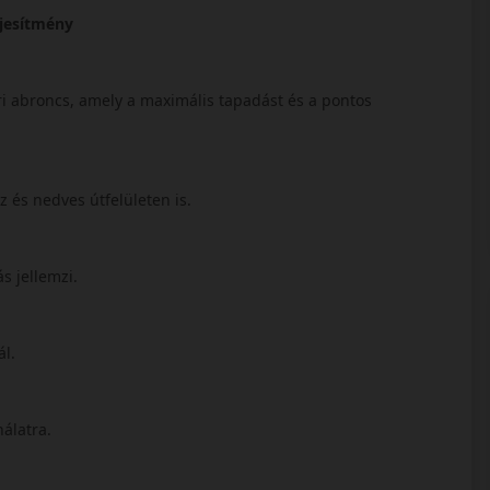
ljesítmény
ri abroncs, amely a maximális tapadást és a pontos
az és nedves útfelületen is.
s jellemzi.
ál.
nálatra.