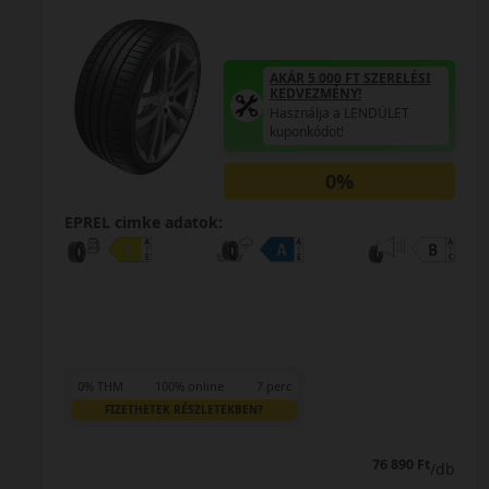
AKÁR 5.000 FT SZERELÉSI
KEDVEZMÉNY!
Használja a LENDÜLET
kuponkódot!
0%
EPREL cimke adatok:
0% THM
100% online
7 perc
FIZETHETEK RÉSZLETEKBEN?
76 890 Ft
/db