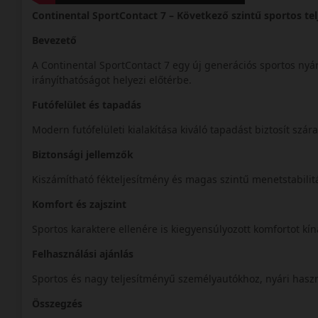
Continental SportContact 7 – Következő szintű sportos te
Bevezető
A Continental SportContact 7 egy új generációs sportos nyá
irányíthatóságot helyezi előtérbe.
Futófelület és tapadás
Modern futófelületi kialakítása kiváló tapadást biztosít szár
Biztonsági jellemzők
Kiszámítható fékteljesítmény és magas szintű menetstabilitá
Komfort és zajszint
Sportos karaktere ellenére is kiegyensúlyozott komfortot kín
Felhasználási ajánlás
Sportos és nagy teljesítményű személyautókhoz, nyári hasz
Összegzés