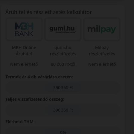
Áruhitel és részletfizetés kalkulátor
MBH Online
gumi.hu
Milpay
Áruhitel
részletfizetés
részletfizetés
Nem elérhető
80 000 Ft-tól
Nem elérhető
Termék ár 4 db vásárlása esetén:
390 360 Ft
Teljes viszafizetendő összeg:
390 360 Ft
Elérhető THM:
0%