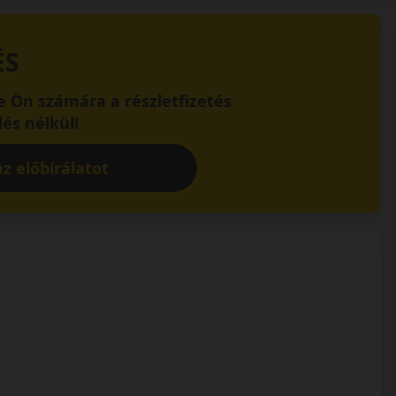
ÉS
 Ön számára a részletfizetés
és nélkül!
z előbírálatot