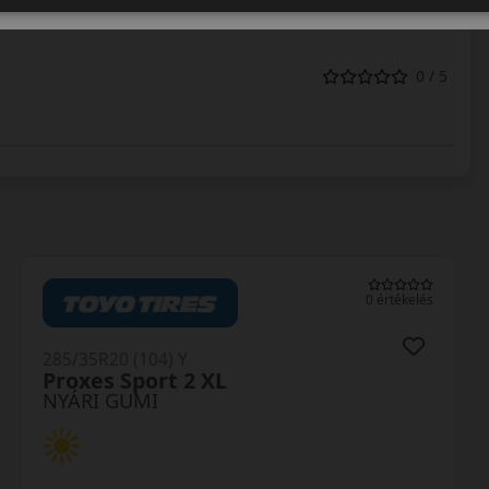
0 / 5
0 értékelés
285/35R20 (104) Y
Proxes Sport 2 XL
NYÁRI GUMI