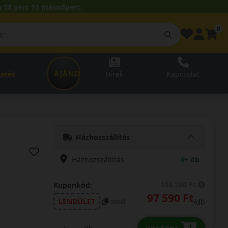
 58 perc 14 másodperc.
0
AJÁNDÉKUTALVÁNY
zetés
Hírek
Kapcsolat
Házhozszállítás
Házhozszállítás
4+ db
103 290 Ft
Kuponkód:
97 590 Ft
LENDÜLET
/db
másol