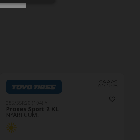
0 értékelés
285/35R20 (104) Y
Proxes Sport 2 XL
NYÁRI GUMI