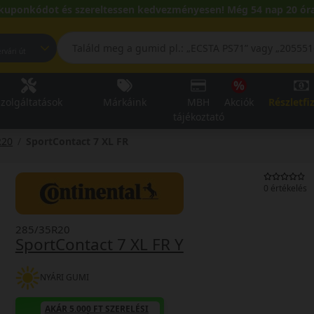
kuponkódot és szereltessen kedvezményesen! Még 54 nap 20 óra
pest, Fehérvári út
zolgáltatások
Márkáink
MBH
Akciók
Részletfi
tájékoztató
R20
SportContact 7 XL FR
0 értékelés
285/35R20
SportContact 7 XL FR Y
NYÁRI GUMI
AKÁR 5.000 FT SZERELÉSI