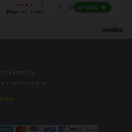
LENDÜLET
db
KOSÁRBA
Kuponkód másolása
olt vásárlója
en tökéletesen működik.