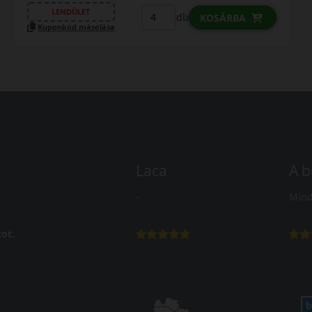
LENDÜLET
db
KOSÁRBA
Kuponkód másolása
Laca
A b
-
Mind
ot.