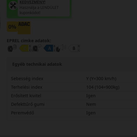
KEDVEZMÉNY!
Használja a LENDÜLET
kuponkódot!
0%
EPREL cimke adatok:
Egyéb technikai adatok
Sebesség index
Y (Y=300 km/h)
Terhelési index
104 (104=900kg)
Erősített kivitel
Igen
Defekttűrő gumi
Nem
Peremvédő
Igen
28535R20YSCT7X