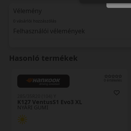
Vélemény
0 vásárlói hozzászólás
Felhasználói vélemények
Hasonló termékek
0 értékelés
285/35R20 (104) Y
K127 VentusS1 Evo3 XL
NYÁRI GUMI