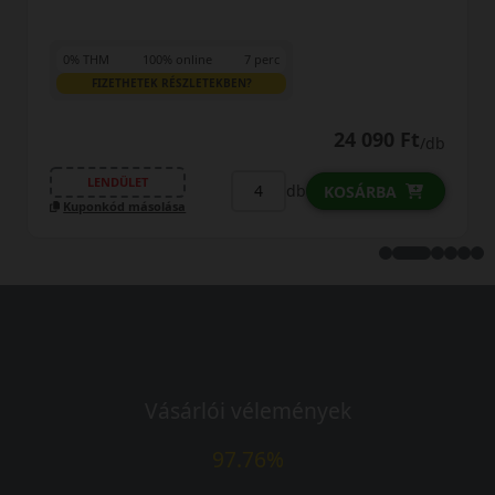
0% THM
100% online
7 perc
FIZETHETEK RÉSZLETEKBEN?
24 490 Ft
/db
LENDÜLET
db
KOSÁRBA
Kuponkód másolása
Vásárlói vélemények
97.76%