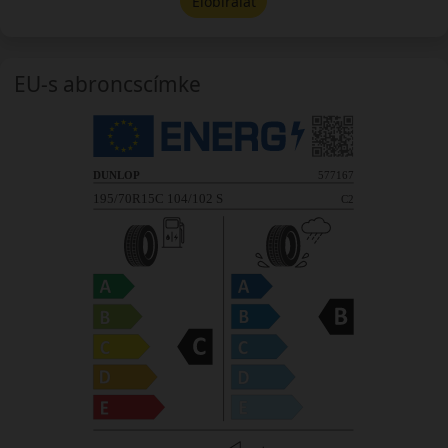
Előbírálat
EU-s abroncscímke