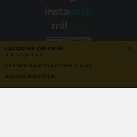
Augusztus 8-ai nyitva tartás
Kedves Ügyfeleink!
Szervizeink augusztus 8-án zárva tartanak.
Megértésüket köszönjük!
© 2026 Abroncs Kereskedőház Kft. | gumi.hu - Rendeléstől