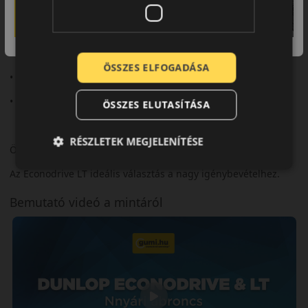
Fő előnyök röviden:
• Megerősített szerkezet
• Nagy teherbírás
ÖSSZES ELFOGADÁSA
• Hosszú futásteljesítmény
• Stabil irányíthatóság
ÖSSZES ELUTASÍTÁSA
RÉSZLETEK MEGJELENÍTÉSE
Összegzés
Az Econodrive LT ideális választás a nagy igénybevételhez.
Bemutató videó a mintáról