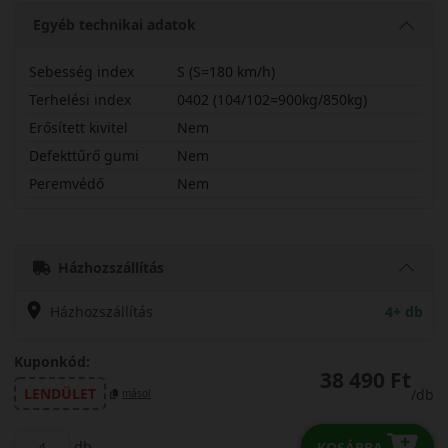
Egyéb technikai adatok
Sebesség index
S (S=180 km/h)
Terhelési index
0402 (104/102=900kg/850kg)
Erősített kivitel
Nem
Defekttűrő gumi
Nem
Peremvédő
Nem
19570R15CSEDLT
Házhozszállítás
Házhozszállítás
4+ db
Kuponkód:
38 490 Ft
LENDÜLET
/db
másol
db
KOSÁRBA