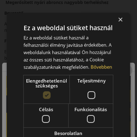
Megerősített nyári abroncs nagyobb terheléshez
Bevezető
×
Az Econodrive LT a Dunlop haszonjármű-abroncsának
Ez a weboldal sütiket használ
megerősített változata, nagyobb terhelhetőséghez.
Ez a weboldal sütiket használ a
Futófelület és tapadás
felhasználói élmény javítása érdekében. A
Erősített szerkezete fokozott stabilitást és kopásállóságot
weboldalunk használatával Ön hozzájárul
biztosít.
az összes süti használatához, a Cookie
szabályzatunknak megfelelően.
Bővebben
Biztonsági jellemzők
Megbízható fékezés és stabil viselkedés nagy terhelés mellett
Elengedhetetlenül
Teljesítmény
szükséges
is.
Komfort és zajszint
Kiegyensúlyozott zajszint intenzív használat során is.
Célzás
Funkcionalitás
Felhasználási ajánlás
Kisteherautókhoz, fokozott terhelésű nyári használatra.
Besorolatlan