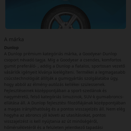
A márka
Dunlop
A Dunlop prémium kategóriás márka, a Goodyear-Dunlop
csoport névadó tagja. Míg a Goodyear a csendes, komfortos
gumit preferáló- , addig a Dunlop a fiatalos, sportosan vezető
vásárlók igényeit kívánja kielégíteni. Termékei a legmagasabb
csúcstechnológiát állítják a gumigyártás szolgálatába úgy,
hogy abból az élmény-autózás kellékei szülessenek.
Fejlesztéseinek középpontjában a sport-szedánok és
nagyméretű, felső kategóriás limuzinok, SUV-k gumiabroncs-
ellátása áll. A Dunlop fejlesztési filozófiájának középpontjában
a magas irányíthatóság és a pontos visszajelzés áll. Nem elég
hogyha az abroncs jól követi az utasításokat, pontos
visszajelzést is kell nyújtania az út minőségéről,
hőmérsékletéről és a felületen jelentkező tapadási