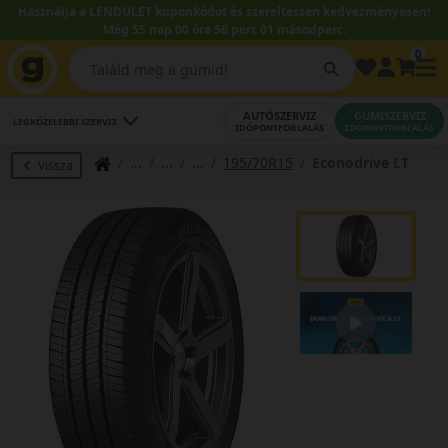
Használja a LENDÜLET kuponkódot és szereltessen kedvezményesen!
Még 55 nap 00 óra 56 perc 01 másodperc.
0
AUTÓSZERVIZ
GUMISZERVIZ
LEGKÖZELEBBI SZERVIZ
IDŐPONTFOGLALÁS
IDŐPONTFOGLALÁS
195/70R15
Econodrive LT
Vissza