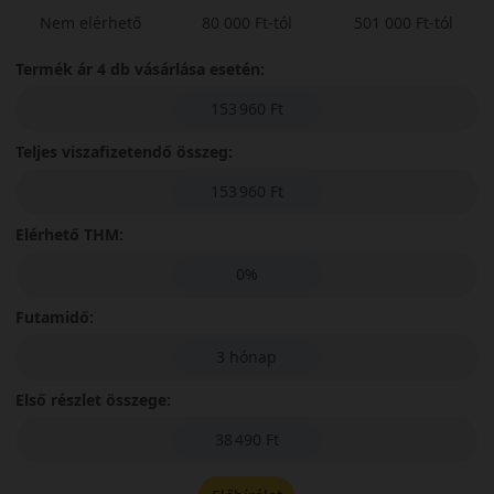
Nem elérhető
80 000 Ft-tól
501 000 Ft-tól
Termék ár 4 db vásárlása esetén:
153 960 Ft
Teljes viszafizetendő összeg:
153 960 Ft
Elérhető THM:
0%
Futamidő:
3 hónap
Első részlet összege:
38 490 Ft