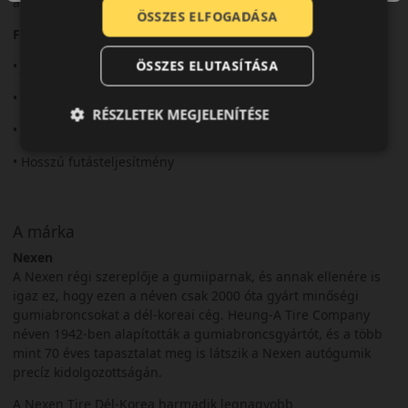
áruszállításhoz.
ÖSSZES ELFOGADÁSA
Fő előnyök röviden:
ÖSSZES ELUTASÍTÁSA
• Jó terhelhetőség
• Strapabíró szerkezet
RÉSZLETEK MEGJELENÍTÉSE
• Stabil tapadás
• Hosszú futásteljesítmény
A márka
Nexen
A Nexen régi szereplője a gumiiparnak, és annak ellenére is
igaz ez, hogy ezen a néven csak 2000 óta gyárt minőségi
gumiabroncsokat a dél-koreai cég. Heung-A Tire Company
néven 1942-ben alapították a gumiabroncsgyártót, és a több
mint 70 éves tapasztalat meg is látszik a Nexen autógumik
precíz kidolgozottságán.
A Nexen Tire Dél-Korea harmadik legnagyobb