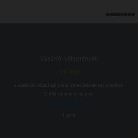
Kuponkód másolása
Vásárlói vélemények
97.76%
a vásárlók közül ajánlaná ismerősének ezt a boltot.
21659
vélemény alapján
Laca
-