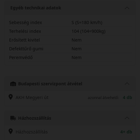
Egyéb technikai adatok
Sebesség index
S (S=180 km/h)
Terhelési index
104 (104=900kg)
Erősített kivitel
Nem
Defekttűrő gumi
Nem
Peremvédő
Nem
19570R15CSCT8
Budapesti szervizpont átvétel
AKH Megyeri út
4 db
azonnal átvehető:
Házhozszállítás
Házhozszállítás
4+ db