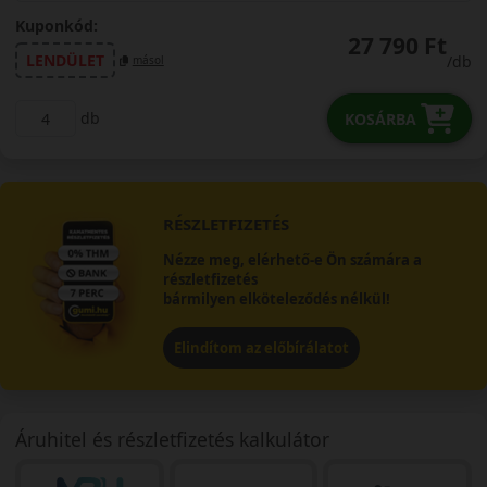
Kuponkód:
27 790 Ft
LENDÜLET
/db
másol
db
KOSÁRBA
RÉSZLETFIZETÉS
Nézze meg, elérhető-e Ön számára a
részletfizetés
bármilyen elköteleződés nélkül!
Elindítom az előbírálatot
Áruhitel és részletfizetés kalkulátor