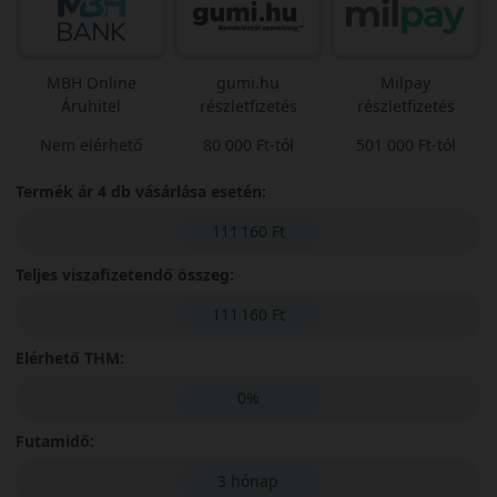
MBH Online
gumi.hu
Milpay
Áruhitel
részletfizetés
részletfizetés
Nem elérhető
80 000 Ft-tól
501 000 Ft-tól
Termék ár 4 db vásárlása esetén:
111 160 Ft
Teljes viszafizetendő összeg:
111 160 Ft
Elérhető THM:
0%
Futamidő:
3 hónap