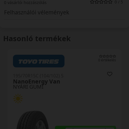
0 / 5
0 vásárlói hozzászólás
Felhasználói vélemények
Hasonló termékek
0 értékelés
0 ér
195/70R15C (104/102) S
TV701 ConneX Van
NYÁRI GUMI
AKÁR 8.000 FT SZEREL
KEDVEZMÉNY!
Használja a LENDÜLET
kuponkódot!