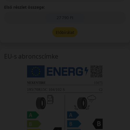
Első részlet összege:
27 790 Ft
Előbírálat
EU-s abroncscímke