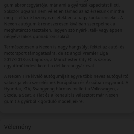
gumiabroncsgyártója, már ami a gyártási kapacitást illeti.
Sokszor ugyanis nem véletlen támad az az érzésünk mintha
meg is előzné bizonyos esetekben a nagy konkurenseket. A
Nexen autógumik rendszeresen kiválóan szerepelnek a
meghatározó teszteken, legyen szó nyári-, téli- vagy éppen
négyévszakos gumiabroncsokról.
Természetesen a Nexen is nagy hangsúlyt fektet az autó- és
motorsport támogatására, de az angol Premier Liga
2017/2018-as bajnoka, a Manchester City FC is szoros
együttműködést kötött a dél-koreai gyártóval.
A Nexen Tire kiváló autógumijait egyre több neves autógyártó
választja első szerelésnek Európában és Ázsiában egyaránt. A
Hyundai, KIA, Ssangyong hármas mellett a Volkswagen, a
Skoda, a Seat, a Fiat és a Renault is választott már Nexen
gumit a gyárból kigördülő modelljeikre.
Vélemény