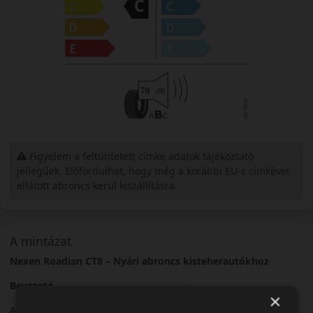
Figyelem a feltüntetett címke adatok tájékoztató
jellegűek. Előfordulhat, hogy még a korábbi EU-s címkével
ellátott abroncs kerül kiszállításra.
A mintázat
Nexen Roadian CT8 – Nyári abroncs kisteherautókhoz
Bevezető
×
A Nexen Roadian CT8 egy nyári abroncs, amelyet