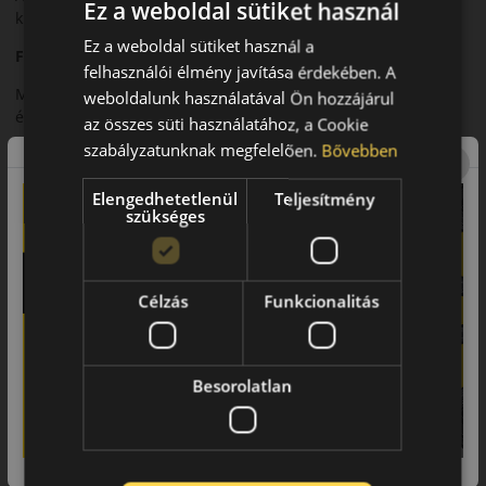
Ez a weboldal sütiket használ
kisteherautók és furgonok számára fejlesztettek.
Ez a weboldal sütiket használ a
Futófelület és tapadás
felhasználói élmény javítása érdekében. A
Megerősített futófelülete stabil tapadást és hosszú
weboldalunk használatával Ön hozzájárul
élettartamot biztosít.
az összes süti használatához, a Cookie
szabályzatunknak megfelelően.
Bővebben
Biztonsági jellemzők
Megbízható fékteljesítmény és stabil irányíthatóság.
Elengedhetetlenül
Teljesítmény
szükséges
Komfort és zajszint
A haszonjármű kategóriához mérten kiegyensúlyozott
zajszint.
Célzás
Funkcionalitás
Felhasználási ajánlás
Furgonokhoz és könnyű haszonjárművekhez, nyári
Besorolatlan
használatra.
Összegzés
A Roadian CT8 praktikus választás a mindennapi