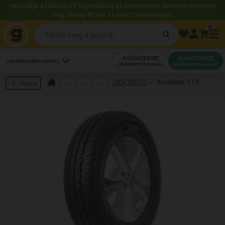
Használja a LENDÜLET kuponkódot és szereltessen kedvezményesen!
Még 54 nap 02 óra 11 perc 17 másodperc.
0
AUTÓSZERVIZ
GUMISZERVIZ
LEGKÖZELEBBI SZERVIZ
IDŐPONTFOGLALÁS
IDŐPONTFOGLALÁS
195/70R15
Roadian CT8
Vissza