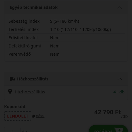
Egyéb technikai adatok
Sebesség index
S (S=180 km/h)
Terhelési index
1210 (112/110=1120kg/1060kg)
Erősített kivitel
Nem
Defekttűrő gumi
Nem
Peremvédő
Nem
22570R15CSECDR
Házhozszállítás
Házhozszállítás
4+ db
Kuponkód:
42 790 Ft
LENDÜLET
/db
másol
db
KOSÁRBA