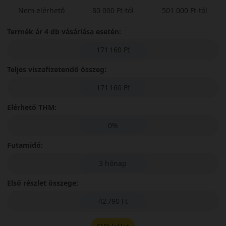
Nem elérhető
80 000 Ft-tól
501 000 Ft-tól
Termék ár 4 db vásárlása esetén:
171 160 Ft
Teljes viszafizetendő összeg:
171 160 Ft
Elérhető THM:
0%
Futamidő:
3 hónap
Első részlet összege:
42 790 Ft