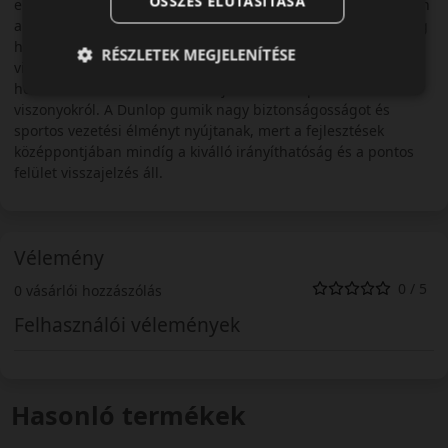
ÖSSZES ELUTASÍTÁSA
ellátása áll. A Dunlop fejlesztési filozófiájának középpontjában
a magas irányíthatóság és a pontos visszajelzés áll. Nem elég
hogyha az abroncs jól követi az utasításokat, pontos
RÉSZLETEK MEGJELENÍTÉSE
visszajelzést is kell nyújtania az út minőségéről,
hőmérsékletéről és a felületen jelentkező tapadási
viszonyokról. A Dunlop gumik nagy biztonságosságot és
sportos vezetési élményt nyújtanak, mert a fejlesztések
középpontjában mindíg a kiválló irányíthatóság és a pontos
felület visszajelzés áll.
Vélemény
0 / 5
0 vásárlói hozzászólás
Felhasználói vélemények
Hasonló termékek