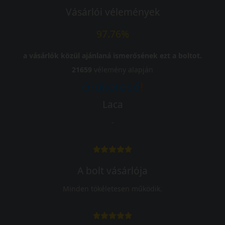
Vásárlói vélemények
97.76%
a vásárlók közül ajánlaná ismerősének ezt a boltot.
21659
vélemény alapján
Laca
-
A bolt vásárlója
Minden tökéletesen működik.