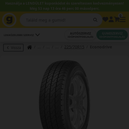
Használja a LENDÜLET kuponkódot és szereltessen kedvezményesen!
Még 53 nap 13 óra 45 perc 59 másodperc.
0
AUTÓSZERVIZ
GUMISZERVIZ
LEGKÖZELEBBI SZERVIZ
IDŐPONTFOGLALÁS
IDŐPONTFOGLALÁS
225/70R15
Econodrive
Vissza