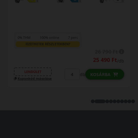
0% THM
100% online
7 perc
FIZETHETEK RÉSZLETEKBEN?
26 790 Ft
25 490 Ft
/db
LENDÜLET
db
KOSÁRBA
Kuponkód másolása