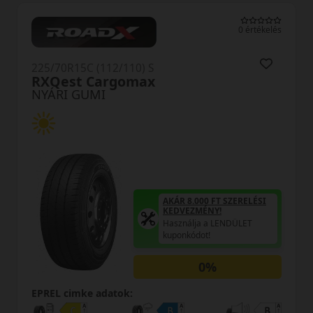
0 értékelés
225/70R15C (112/110) S
RXQest Cargomax
NYÁRI GUMI
AKÁR 8.000 FT SZERELÉSI
KEDVEZMÉNY!
Használja a LENDÜLET
kuponkódot!
0%
EPREL cimke adatok: