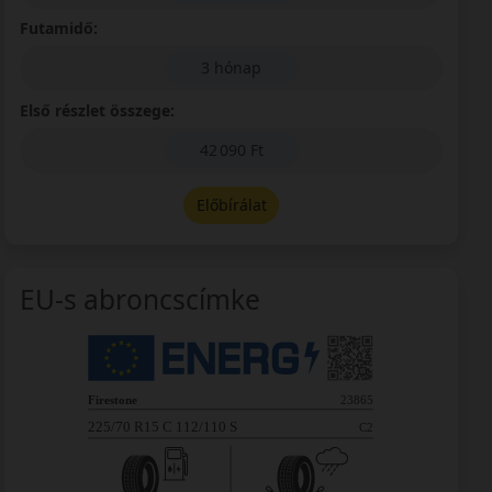
Futamidő:
3 hónap
Első részlet összege:
42 090 Ft
Előbírálat
EU-s abroncscímke