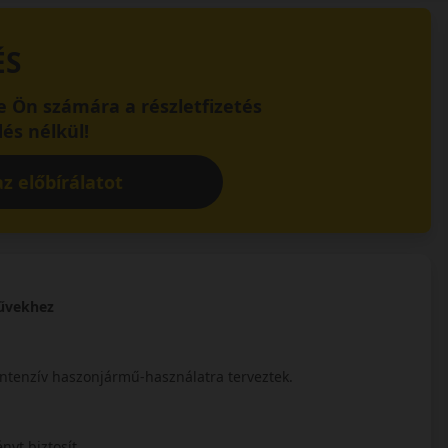
ÉS
 Ön számára a részletfizetés
és nélkül!
z előbírálatot
művekhez
ntenzív haszonjármű-használatra terveztek.
nyt biztosít.