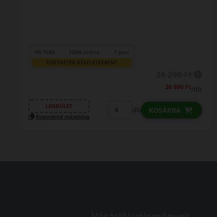
0
0% THM
100% online
7 perc
FIZETHETEK RÉSZLETEKBEN?
28 290 Ft
26 990 Ft
/db
K
LENDÜLET
db
KOSÁRBA
Kuponkód másolása
Vásárlói vélemények