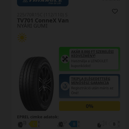
225/70R15C (112/110) S
225
TV701 ConneX Van
CW
NYÁRI GUMI
NY
AKÁR 8.000 FT SZERELÉSI
KEDVEZMÉNY!
Használja a LENDÜLET
kuponkódot!
TRIPLA ELÉGEDETTSÉG
MINŐSÉGI GARANCIA
Regisztráció után máris az
Öné!
0%
EPR
EPREL cimke adatok: