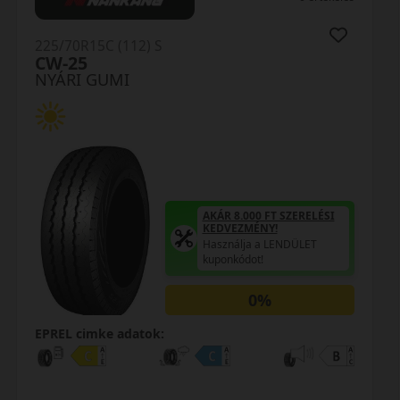
/70R15C (112) S
225/7
-25
RF1
ÁRI GUMI
NYÁR
AKÁR 8.000 FT SZERELÉSI
KEDVEZMÉNY!
Használja a LENDÜLET
kuponkódot!
0%
EL cimke adatok:
EPREL 