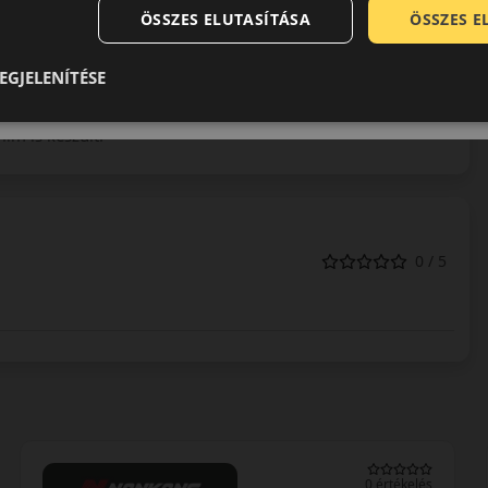
ÖSSZES ELUTASÍTÁSA
ÖSSZES 
s minőséget sugallják, ennek köszönhetően a Firestone is
ső árkategóriába tartoznak, amellyel szintén biztosítani
EGJELENÍTÉSE
g rengeteg versenyben feltűnt, mint például a Le Mans 24
ilm is készült.
0 / 5
0 értékelés