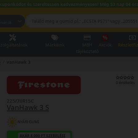
kuponkódot és szereltessen kedvezményesen! Még 53 nap 04 óra
pest, Fehérvári út
zolgáltatások
Márkáink
MBH
Akciók
Részletfi
tájékoztató
5
VanHawk 3
0 értékelés
225/70R15C
VanHawk 3 S
NYÁRI GUMI
AKÁR 8.000 FT SZERELÉSI