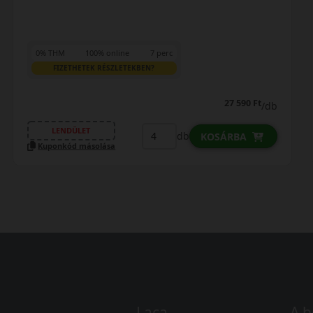
% THM
100% online
7 perc
0% T
FIZETHETEK RÉSZLETEKBEN?
F
27 590 Ft
/db
LENDÜLET
L
db
KOSÁRBA
uponkód másolása
Kupo
Laca
A b