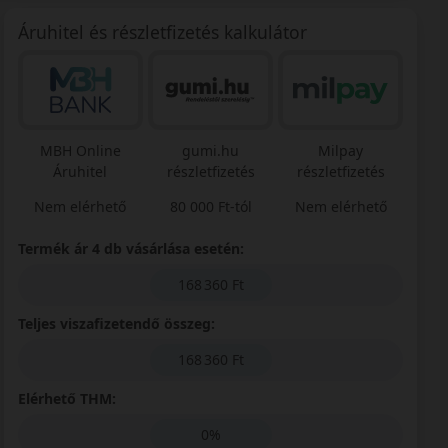
Áruhitel és részletfizetés kalkulátor
MBH Online
gumi.hu
Milpay
Áruhitel
részletfizetés
részletfizetés
Nem elérhető
80 000 Ft-tól
Nem elérhető
Termék ár 4 db vásárlása esetén:
168 360 Ft
Teljes viszafizetendő összeg:
168 360 Ft
Elérhető THM:
0%