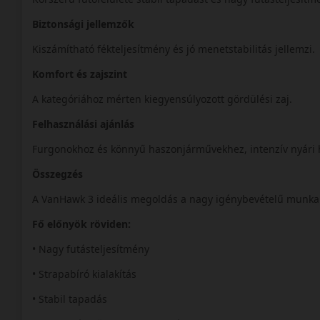
Biztonsági jellemzők
Kiszámítható fékteljesítmény és jó menetstabilitás jellemzi.
Komfort és zajszint
A kategóriához mérten kiegyensúlyozott gördülési zaj.
Felhasználási ajánlás
Furgonokhoz és könnyű haszonjárművekhez, intenzív nyári 
Összegzés
A VanHawk 3 ideális megoldás a nagy igénybevételű munk
Fő előnyök röviden:
• Nagy futásteljesítmény
• Strapabíró kialakítás
• Stabil tapadás