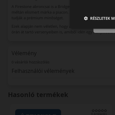
A Firestone abroncsai is a Bridgestone által nyújtott maga
méltán elismert márka a piacon. Abroncsaik a közép- és fel
tudják a prémium minőséget.
RÉSZLETEK M
Ezek alapján nem véletlen, hogy a nagy múltú amerikai cé
órán át tartó versenyeiben is, amiből idén egy hollywoodi f
Vélemény
0 vásárlói hozzászólás
Felhasználói vélemények
Hasonló termékek
0 értékelés