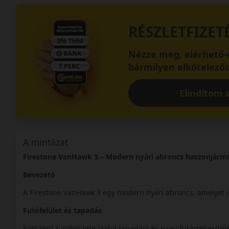
RÉSZLETFIZET
Nézze meg, elérhető-e
bármilyen elköteleződ
Elindítom a
A mintázat
Firestone VanHawk 3 – Modern nyári abroncs haszonjár
Bevezető
A Firestone VanHawk 3 egy modern nyári abroncs, amelyet i
Futófelület és tapadás
Korszerű futófelülete stabil tapadást és nagy futásteljesítmé