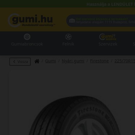
Használja a LENDÜLET 
Hol szeretné átvenni a termékeit?
Helyadatai alapján:
1119 Buda
Gumiabroncsok
Felnik
Szervizek
S
Gumi
Nyári gumi
Firestone
225/70R1
Vissza