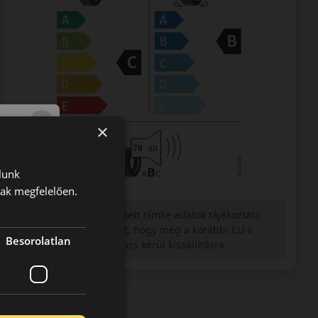
×
lunk
nak megfelelően.
Figyelem a feltüntetett címke adatok tájékoztató
jellegűek. Előfordulhat, hogy még a korábbi EU-s
Besorolatlan
címkével ellátott abroncs kerül kiszállításra.