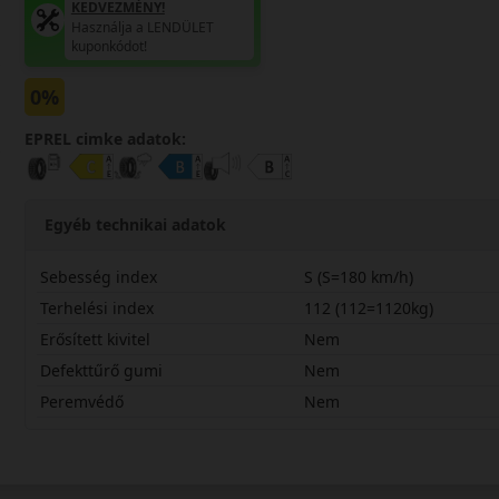
KEDVEZMÉNY!
Használja a LENDÜLET
kuponkódot!
0%
EPREL cimke adatok:
Egyéb technikai adatok
Sebesség index
S (S=180 km/h)
Terhelési index
112 (112=1120kg)
Erősített kivitel
Nem
Defekttűrő gumi
Nem
Peremvédő
Nem
22570R15CSVH3