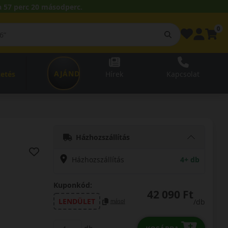
 57 perc 19 másodperc.
0
AJÁNDÉKUTALVÁNY
zetés
Hírek
Kapcsolat
Házhozszállítás
Házhozszállítás
4+ db
Kuponkód:
42 090 Ft
LENDÜLET
/db
másol