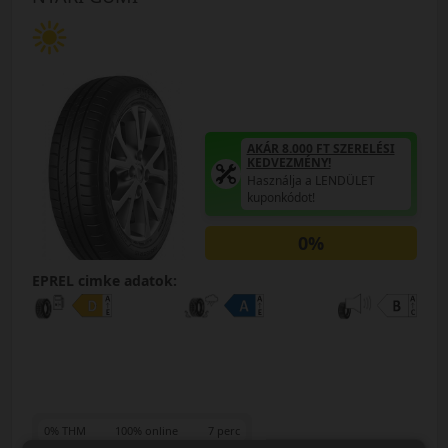
AKÁR 8.000 FT SZERELÉSI
KEDVEZMÉNY!
Használja a LENDÜLET
kuponkódot!
0%
EPREL cimke adatok:
0% THM
100% online
7 perc