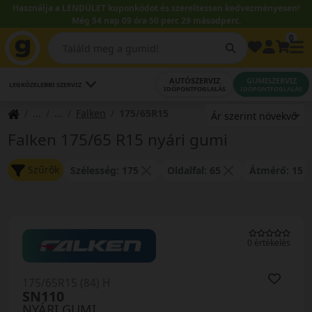
Használja a LENDÜLET kuponkódot és szereltessen kedvezményesen!
Még 54 nap 09 óra 50 perc 29 másodperc.
0
AUTÓSZERVIZ
GUMISZERVIZ
LEGKÖZELEBBI SZERVIZ
IDŐPONTFOGLALÁS
IDŐPONTFOGLALÁS
Falken
175/65R15
Falken 175/65 R15 nyári gumi
Szűrők
Szélesség: 175
Oldalfal: 65
Átmérő: 15
0 értékelés
175/65R15 (84) H
SN110
NYÁRI GUMI