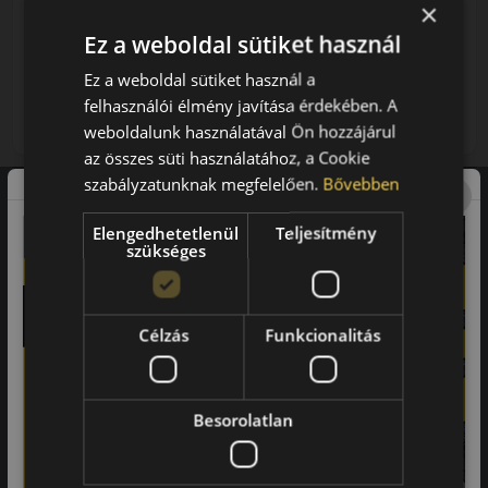
×
FIZETHETEK RÉSZLETEKBEN?
Ez a weboldal sütiket használ
27 790 Ft
/db
Ez a weboldal sütiket használ a
felhasználói élmény javítása érdekében. A
LENDÜLET
db
KOSÁRBA
Kuponkód másolása
weboldalunk használatával Ön hozzájárul
az összes süti használatához, a Cookie
szabályzatunknak megfelelően.
Bővebben
Elengedhetetlenül
Teljesítmény
Vásárlói vélemények
szükséges
97.76%
Célzás
Funkcionalitás
a vásárlók közül ajánlaná ismerősének ezt a boltot.
21659
vélemény alapján
Besorolatlan
Laca
-