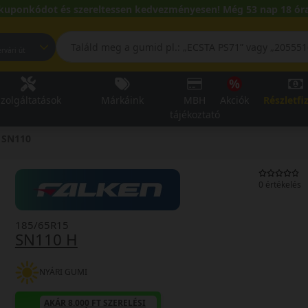
kuponkódot és szereltessen kedvezményesen! Még 53 nap 18 óra
pest, Fehérvári út
zolgáltatások
Márkáink
MBH
Akciók
Részletfi
tájékoztató
SN110
0 értékelés
185/65R15
SN110 H
NYÁRI GUMI
AKÁR 8.000 FT SZERELÉSI