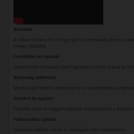
Bevezető
A Falken Sincera SN110 egy nyári személyautó-abroncs, ame
helyezi előtérbe.
Futófelület és tapadás
Optimalizált mintázata stabil tapadást biztosít száraz és ne
Biztonsági jellemzők
Megbízható fékezési teljesítmény és kiszámítható irányíthat
Komfort és zajszint
Csendes futás és kiegyensúlyozott menetkomfort a mindenn
Felhasználási ajánlás
Személyautókhoz, városi és országúti nyári használatra.