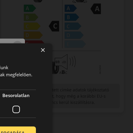
×
lunk
nak megfelelően.
Figyelem a feltüntetett címke adatok tájékoztató
Besorolatlan
jellegűek. Előfordulhat, hogy még a korábbi EU-s
címkével ellátott abroncs kerül kiszállításra.
ELFOGADÁSA