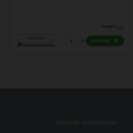
18 190 Ft
/db
LENDÜLET
db
KOSÁRBA
Kuponkód másolása
Vásárlói vélemények