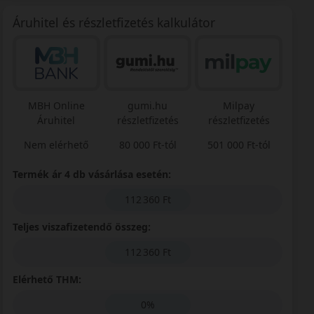
Áruhitel és részletfizetés kalkulátor
MBH Online
gumi.hu
Milpay
Áruhitel
részletfizetés
részletfizetés
Nem elérhető
80 000 Ft-tól
501 000 Ft-tól
Termék ár 4 db vásárlása esetén:
112 360 Ft
Teljes viszafizetendő összeg:
112 360 Ft
Elérhető THM:
0%