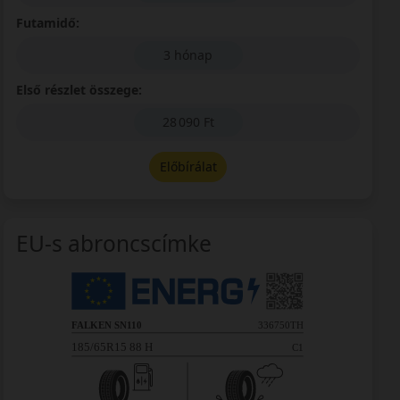
Futamidő:
3 hónap
Első részlet összege:
28 090 Ft
Előbírálat
EU-s abroncscímke