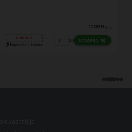
0% THM
100% online
7 perc
FIZETHETEK RÉSZLETEKBEN?
21 690 Ft
21 290 Ft
/db
LENDÜLET
db
KOSÁRBA
Kuponkód másolása
olt vásárlója