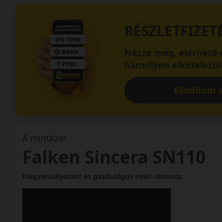
RÉSZLETFIZET
Nézze meg, elérhető-e
bármilyen elköteleződ
Elindítom a
A mintázat
Falken Sincera SN110
Kiegyensúlyozott és gazdaságos nyári abroncs