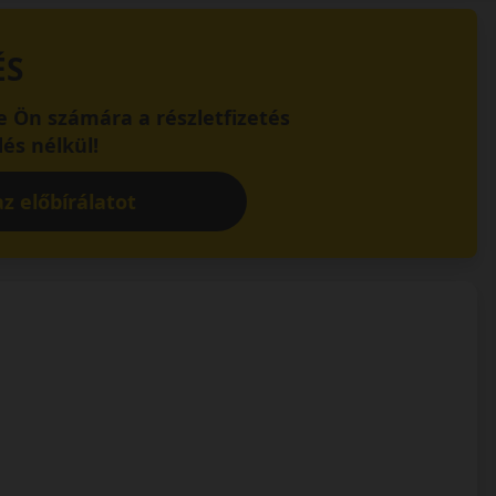
ÉS
 Ön számára a részletfizetés
és nélkül!
z előbírálatot