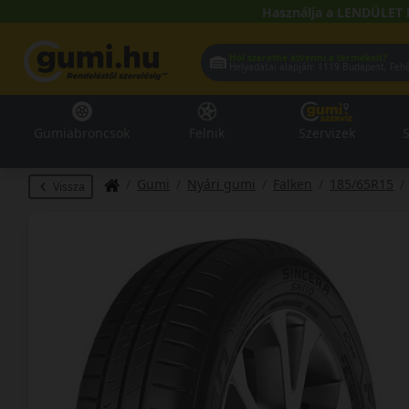
Használja a LENDÜLET 
Hol szeretné átvenni a termékeit?
Helyadatai alapján:
1119 Buda
Gumiabroncsok
Felnik
Szervizek
S
Gumi
Nyári gumi
Falken
185/65R15
Vissza