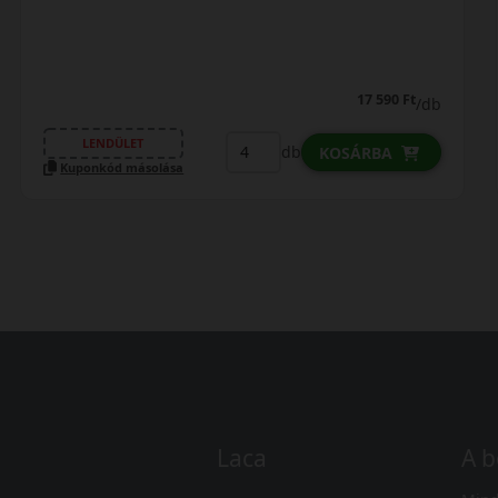
19 690 Ft
/db
LENDÜLET
db
KOSÁRBA
Kuponkód másolása
Laca
A b