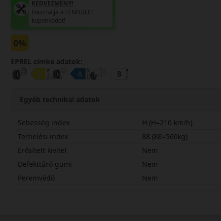
KEDVEZMÉNY!
Használja a LENDÜLET
kuponkódot!
0%
EPREL cimke adatok:
Egyéb technikai adatok
Sebesség index
H (H=210 km/h)
Terhelési index
88 (88=560kg)
Erősített kivitel
Nem
Defekttűrő gumi
Nem
Peremvédő
Nem
18565R15HSN110