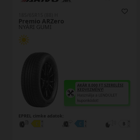
185/65R15 (88) H
OK61
NYÁRI GUMI
AKÁR 8.000 FT SZERELÉSI
KEDVEZMÉNY!
Használja a LENDÜLET
kuponkódot!
EPREL cimke adatok: