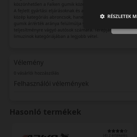
köszönhetően a Falken gumik közép kategóriás árért cseréb
A fejlett gyártási eljárásoknak és a folyamatos innovációna
RÉSZLETEK M
közép kategóriás abroncsok, hanem a prémium termékek (mint
gumik ár/érték aránya felülmúlja valamennyi felső kategór
teljesítményre vágyó autósok számára. Terepjárók és SUV-k i
limuzinok kategóriájában a legjobb vétel.
Vélemény
0 vásárlói hozzászólás
Felhasználói vélemények
Hasonló termékek
0 értékelés