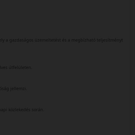
ly a gazdaságos üzemeltetést és a megbízható teljesítményt
dves útfelületen.
óság jellemzi.
api közlekedés során.