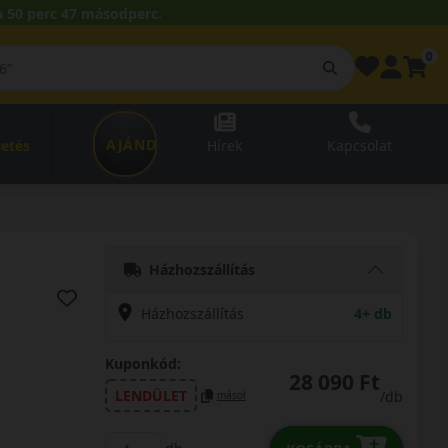
 50 perc 46 másodperc.
0
AJÁNDÉKUTALVÁNY
zetés
Hírek
Kapcsolat
Házhozszállítás
Házhozszállítás
4+ db
Kuponkód:
28 090 Ft
LENDÜLET
/db
másol