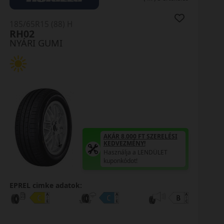
185/65R15 (88) H
HS52 Ecsta
NYÁRI GUMI
AKÁR 8.000 FT SZERELÉSI
KEDVEZMÉNY!
Használja a LENDÜLET
kuponkódot!
0%
EPREL cimke adatok: