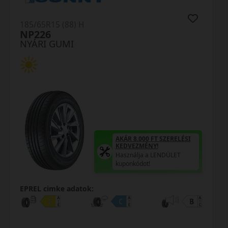
185/65R15 (88) H
N-Blue HD Plus
NYÁRI GUMI
AKÁR 8.000 FT SZERELÉSI
KEDVEZMÉNY!
Használja a LENDÜLET
kuponkódot!
EPREL cimke adatok: