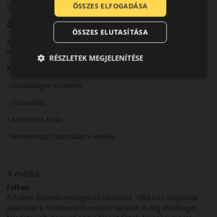
ÖSSZES ELFOGADÁSA
Személyautókhoz, városi és országúti nyári használatra.
Összegzés
ÖSSZES ELUTASÍTÁSA
A Sincera SN110 ideális választás a komfortos és gazdaságos
nyári közlekedéshez.
RÉSZLETEK MEGJELENÍTÉSE
Fő előnyök röviden:
• Gazdaságos működés
• Jó tapadás
• Komfortos futás
• Mindennapi használatra ideális
A márka
Falken
A Falken Gumiabroncsgyártó Vállalatot 1983-ban alapította
Japánban a Sumitomo Gumiipari Vállalat. A cég elsődleges