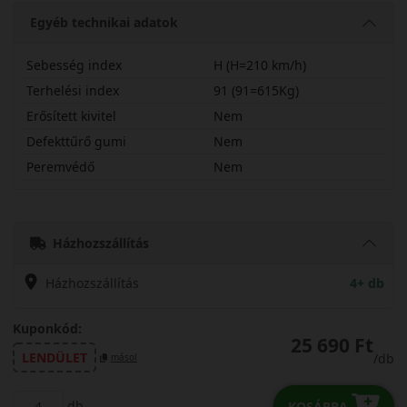
Egyéb technikai adatok
Sebesség index
H (H=210 km/h)
Terhelési index
91 (91=615Kg)
Erősített kivitel
Nem
Defekttűrő gumi
Nem
Peremvédő
Nem
19565R15HSN110
Házhozszállítás
Házhozszállítás
4+ db
Kuponkód:
25 690 Ft
LENDÜLET
/db
másol
db
KOSÁRBA