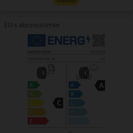
Előbírálat
EU-s abroncscímke