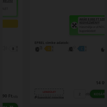
AKÁR 8.000 FT SZERELÉSI
KEDVEZMÉNY!
Használja a LENDÜLET
kuponkódot!
EPREL cimke adatok:
14 090 Ft
/db
LENDÜLET
db
KOSÁRBA
Kuponkód másolása