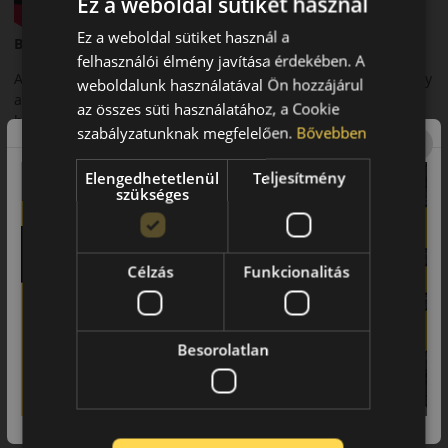
Ez a weboldal sütiket használ
Ez a weboldal sütiket használ a
Bevezető
felhasználói élmény javítása érdekében. A
A Falken Sincera SN110 egy nyári személyautó-abroncs, amely
weboldalunk használatával Ön hozzájárul
a gazdaságos üzemeltetést és a megbízható teljesítményt
az összes süti használatához, a Cookie
helyezi előtérbe.
szabályzatunknak megfelelően.
Bővebben
Futófelület és tapadás
Elengedhetetlenül
Teljesítmény
Optimalizált mintázata stabil tapadást biztosít száraz és
szükséges
nedves útfelületen.
Biztonsági jellemzők
Célzás
Funkcionalitás
Megbízható fékezési teljesítmény és kiszámítható
irányíthatóság jellemzi.
Komfort és zajszint
Besorolatlan
Csendes futás és kiegyensúlyozott menetkomfort a
mindennapi közlekedés során.
Felhasználási ajánlás