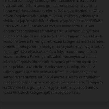
feladata volt, hogy az addig főként Észak-Amerikai piacra
gyártott kitűnő Sumitomo gumiabroncsokat új név alatt, a
hazai vásárlók számára is elérhetővé tegye. Kezdetben Ohtsu
néven forgalmazták autógumiijaikat, és komoly elismerést
vívtak ki a japán vásárlók körében. A japán piac meghódítása
után a vállalat új babérokra tört, és beindította a Falken
abroncsok forgalmazását világszerte. A kifinomult gyártási
technológiának és a világszerte elismert japán precizitásnak
köszönhetően a Falken gumik közép kategóriás árért cserébe,
prémium kategóriás minőséget, és teljesítményt nyújtanak. A
fejlett gyártási eljárásoknak és a folyamatos innovációnak
köszönhetően a Falken gumik valódi versenytársai nem a
közép kategóriás abroncsok, hanem a prémium termékek
(mint például a Michelin, Bridgestone, Dunlop, Pirelli). A
Falken gumik ár/érték aránya felülmúlja valamennyi felső
kategóriás terméket. Kitűnő választás a közép kategóriában
magasabb teljesítményre vágyó autósok számára. Terepjárók
és SUV-k ideális gumija. A nagy teljesítményű sport autók,
luxus limuzinok kategóriájában a legjobb vétel.