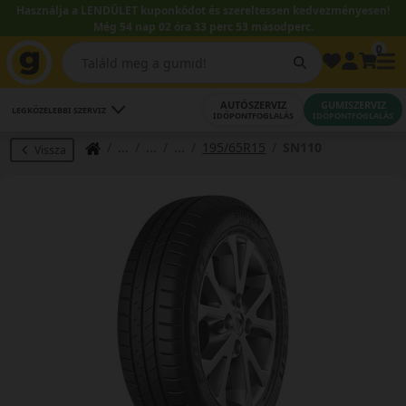
Használja a LENDÜLET kuponkódot és szereltessen kedvezményesen!
Még 54 nap 02 óra 33 perc 52 másodperc.
0
AUTÓSZERVIZ
GUMISZERVIZ
LEGKÖZELEBBI SZERVIZ
IDŐPONTFOGLALÁS
IDŐPONTFOGLALÁS
195/65R15
SN110
Vissza