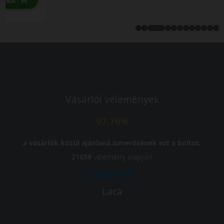
Vásárlói vélemények
97.76%
a vásárlók közül ajánlaná ismerősének ezt a boltot.
21659
vélemény alapján
Laca
-