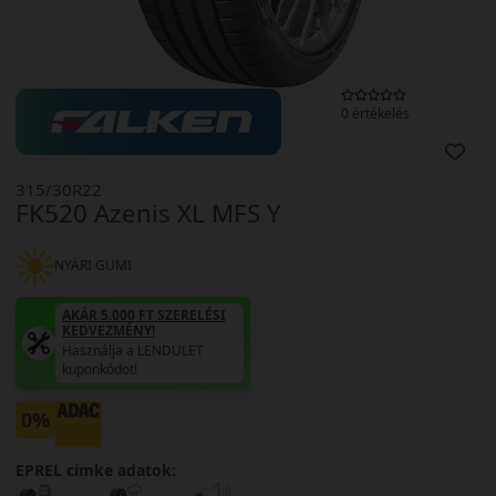
0 értékelés
315/30R22
FK520 Azenis XL MFS Y
NYÁRI GUMI
AKÁR 5.000 FT SZERELÉSI
KEDVEZMÉNY!
Használja a LENDÜLET
kuponkódot!
0%
EPREL cimke adatok: