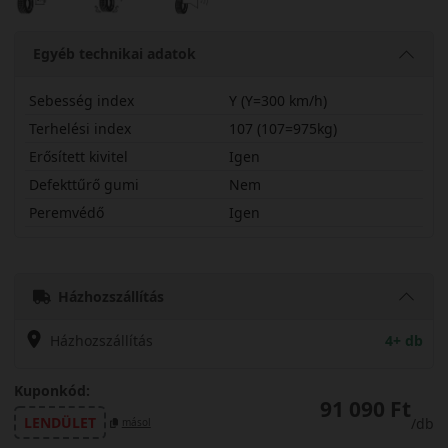
Egyéb technikai adatok
Sebesség index
Y (Y=300 km/h)
Terhelési index
107 (107=975kg)
Erősített kivitel
Igen
Defekttűrő gumi
Nem
Peremvédő
Igen
31530R22YFK520X
Házhozszállítás
Házhozszállítás
4+ db
Kuponkód:
91 090 Ft
LENDÜLET
/db
másol