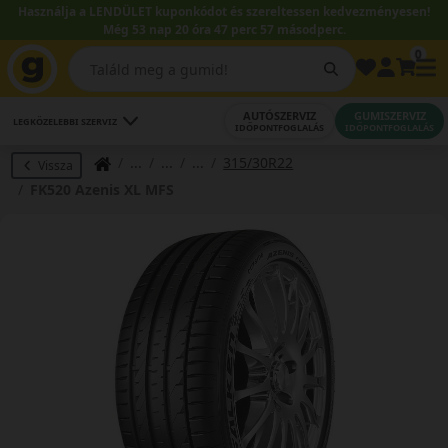
Használja a LENDÜLET kuponkódot és szereltessen kedvezményesen!
Még 53 nap 20 óra 47 perc 57 másodperc.
0
AUTÓSZERVIZ
GUMISZERVIZ
LEGKÖZELEBBI SZERVIZ
IDŐPONTFOGLALÁS
IDŐPONTFOGLALÁS
315/30R22
Vissza
FK520 Azenis XL MFS