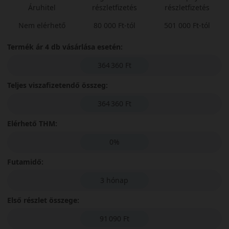
Áruhitel
részletfizetés
részletfizetés
Nem elérhető
80 000 Ft-tól
501 000 Ft-tól
Termék ár 4 db vásárlása esetén:
364 360 Ft
Teljes viszafizetendő összeg:
364 360 Ft
Elérhető THM:
0%
Futamidő:
3 hónap
Első részlet összege:
91 090 Ft