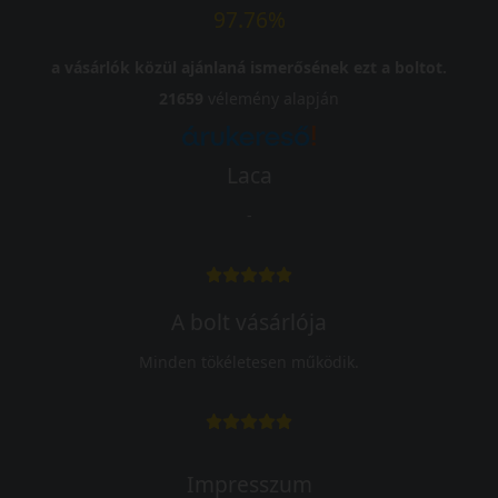
97.76%
a vásárlók közül ajánlaná ismerősének ezt a boltot.
21659
vélemény alapján
Laca
-
A bolt vásárlója
Minden tökéletesen működik.
Impresszum