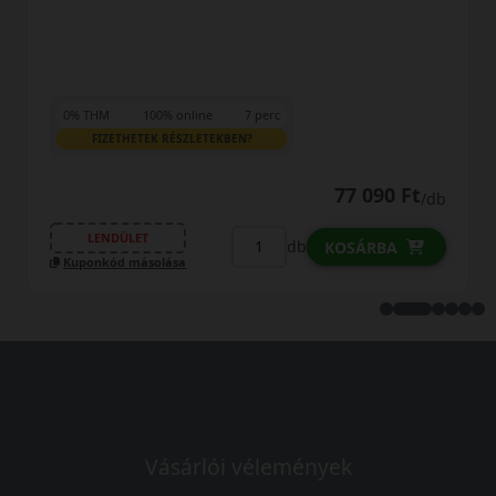
0% THM
100% online
7 perc
FIZETHETEK RÉSZLETEKBEN?
91 190 Ft
/db
/db
LENDÜLET
db
KOSÁRBA
Kuponkód másolása
Vásárlói vélemények