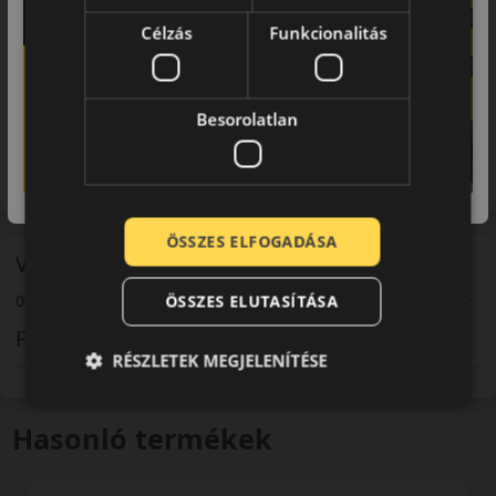
köszönhetően a Falken gumik valódi versenytársai nem a
közép kategóriás abroncsok, hanem a prémium termékek
Célzás
Funkcionalitás
(mint például a Michelin, Bridgestone, Dunlop, Pirelli). A
Falken gumik ár/érték aránya felülmúlja valamennyi felső
kategóriás terméket. Kitűnő választás a közép kategóriában
Besorolatlan
magasabb teljesítményre vágyó autósok számára. Terepjárók
és SUV-k ideális gumija. A nagy teljesítményű sport autók,
luxus limuzinok kategóriájában a legjobb vétel.
ÖSSZES ELFOGADÁSA
Vélemény
0 / 5
0 vásárlói hozzászólás
ÖSSZES ELUTASÍTÁSA
Felhasználói vélemények
RÉSZLETEK MEGJELENÍTÉSE
Hasonló termékek