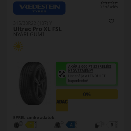
lés
0 értékelés
315/30R22 (107) Y
PS71SUV Ecsta XL
NYÁRI GUMI
AKÁR 5.000 FT SZERELÉSI
KEDVEZMÉNY!
Használja a LENDÜLET
kuponkódot!
0%
EPREL cimke adatok: