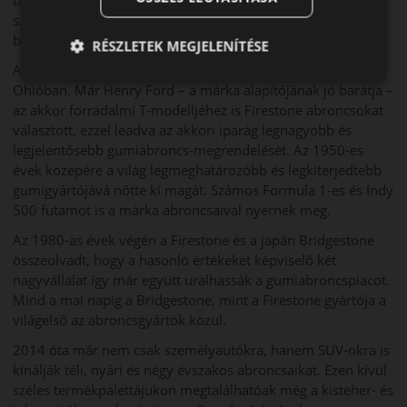
szinte legjobbnak számít, ami számos független teszten
bizonyosodott már be.
RÉSZLETEK MEGJELENÍTÉSE
A céget 1900-ban alapították, az egyesült államokbeli
Ohióban. Már Henry Ford – a márka alapítójának jó barátja –
az akkor forradalmi T-modelljéhez is Firestone abroncsokat
választott, ezzel leadva az akkori iparág legnagyobb és
legjelentősebb gumiabroncs-megrendelését. Az 1950-es
évek közepére a világ legmeghatározóbb és legkiterjedtebb
gumigyártójává nőtte ki magát. Számos Formula 1-es és Indy
500 futamot is a márka abroncsaival nyernek meg.
Az 1980-as évek végén a Firestone és a japán Bridgestone
összeolvadt, hogy a hasonló értékeket képviselő két
nagyvállalat így már együtt uralhassák a gumiabroncspiacot.
Mind a mai napig a Bridgestone, mint a Firestone gyártója a
világelső az abroncsgyártók közül.
2014 óta már nem csak személyautókra, hanem SUV-okra is
kínálják téli, nyári és négy évszakos abroncsaikat. Ezen kívül
széles termékpalettájukon megtalálhatóak még a kisteher- és