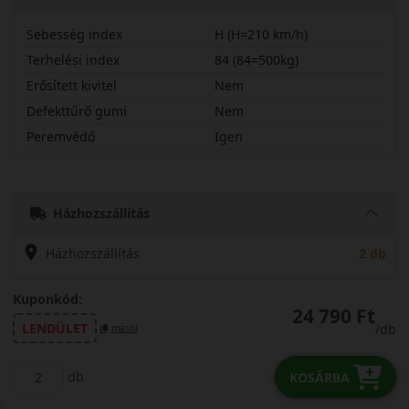
Sebesség index
H (H=210 km/h)
Terhelési index
84 (84=500kg)
Erősített kivitel
Nem
Defekttűrő gumi
Nem
Peremvédő
Igen
17565R15HRDHW
Házhozszállítás
Házhozszállítás
2 db
Kuponkód:
24 790 Ft
LENDÜLET
/db
másol
db
KOSÁRBA