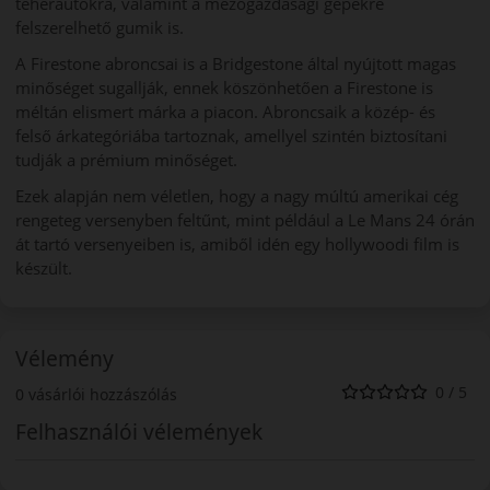
teherautókra, valamint a mezőgazdasági gépekre
felszerelhető gumik is.
A Firestone abroncsai is a Bridgestone által nyújtott magas
minőséget sugallják, ennek köszönhetően a Firestone is
méltán elismert márka a piacon. Abroncsaik a közép- és
felső árkategóriába tartoznak, amellyel szintén biztosítani
tudják a prémium minőséget.
Ezek alapján nem véletlen, hogy a nagy múltú amerikai cég
rengeteg versenyben feltűnt, mint például a Le Mans 24 órán
át tartó versenyeiben is, amiből idén egy hollywoodi film is
készült.
Vélemény
0 / 5
0 vásárlói hozzászólás
Felhasználói vélemények