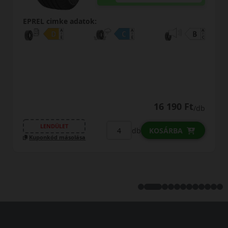
EPREL cimke adatok:
15 290 Ft
/db
LENDÜLET
db
KOSÁRBA
Kuponkód másolása