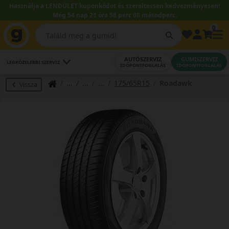
Használja a LENDÜLET kuponkódot és szereltessen kedvezményesen!
Még 54 nap 21 óra 58 perc 08 másodperc.
0
AUTÓSZERVIZ
GUMISZERVIZ
LEGKÖZELEBBI SZERVIZ
IDŐPONTFOGLALÁS
IDŐPONTFOGLALÁS
175/65R15
Roadawk
Vissza