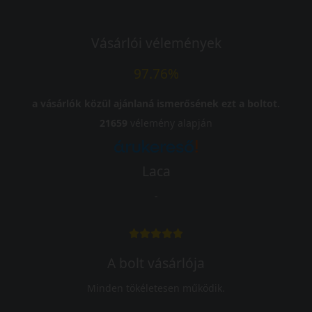
Vásárlói vélemények
97.76%
a vásárlók közül ajánlaná ismerősének ezt a boltot.
21659
vélemény alapján
Laca
-
A bolt vásárlója
Minden tökéletesen működik.