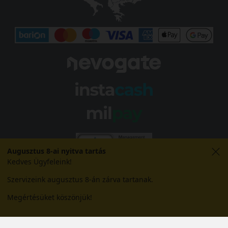
Augusztus 8-ai nyitva tartás
Kedves Ügyfeleink!
Szervizeink augusztus 8-án zárva tartanak.
Megértésüket köszönjük!