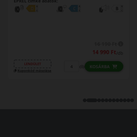
EPREL cimke adatok:
16 190 Ft
14 990 Ft
/db
LENDÜLET
db
KOSÁRBA
Kuponkód másolása