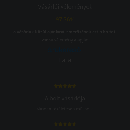
Vásárlói vélemények
97.76%
a vásárlók közül ajánlaná ismerősének ezt a boltot.
21659
vélemény alapján
Laca
-
A bolt vásárlója
Minden tökéletesen működik.