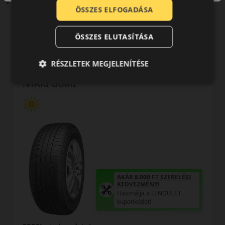
ÖSSZES ELFOGADÁSA
ÖSSZES ELUTASÍTÁSA
0 értékelés
RÉSZLETEK MEGJELENÍTÉSE
175/65R15 (84) H
H12 RXMotion
NYÁRI GUMI
AKÁR 8.000 FT SZERELÉSI
KEDVEZMÉNY!
Használja a LENDÜLET
kuponkódot!