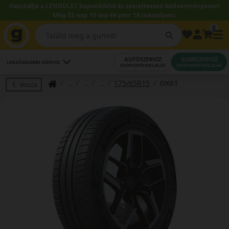
Használja a LENDÜLET kuponkódot és szereltessen kedvezményesen!
Még 53 nap 10 óra 44 perc 18 másodperc.
0
AUTÓSZERVIZ
GUMISZERVIZ
LEGKÖZELEBBI SZERVIZ
IDŐPONTFOGLALÁS
IDŐPONTFOGLALÁS
175/65R15
OK61
Vissza