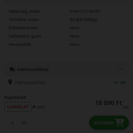
Sebesség index
H (H=210 km/h)
Terhelési index
84 (84=500kg)
Erősített kivitel
Nem
Defekttűrő gumi
Nem
Peremvédő
Nem
17565R15HOK61
Házhozszállítás
Házhozszállítás
4+ db
Kuponkód:
18 090 Ft
LENDÜLET
/db
másol
db
KOSÁRBA