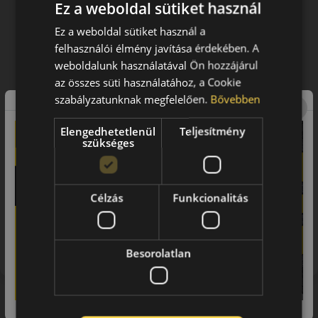
Ez a weboldal sütiket használ
Ez a weboldal sütiket használ a
felhasználói élmény javítása érdekében. A
weboldalunk használatával Ön hozzájárul
az összes süti használatához, a Cookie
szabályzatunknak megfelelően.
Bővebben
Elengedhetetlenül
Teljesítmény
szükséges
Célzás
Funkcionalitás
Figyelem a feltüntetett címke adatok tájékoztató
jellegűek. Előfordulhat, hogy még a korábbi EU-s címkével
ellátott abroncs kerül kiszállításra.
Besorolatlan
Hasonló termékek