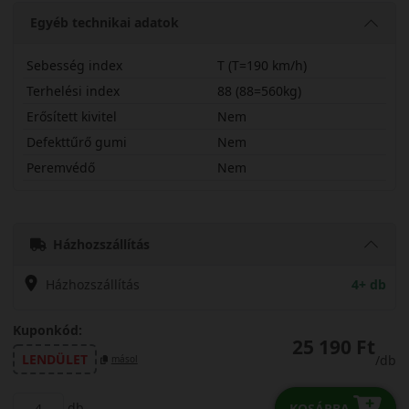
Egyéb technikai adatok
Sebesség index
T (T=190 km/h)
Terhelési index
88 (88=560kg)
Erősített kivitel
Nem
Defekttűrő gumi
Nem
Peremvédő
Nem
18565R15TRHAWK
Házhozszállítás
Házhozszállítás
4+ db
Kuponkód:
25 190 Ft
LENDÜLET
/db
másol
db
KOSÁRBA