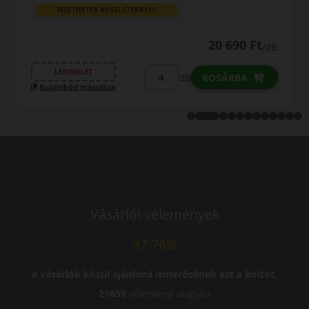
FIZETHETEK RÉSZLETEKBEN?
21 290 Ft
b
/db
LENDÜLET
db
KOSÁRBA
Kuponkód másolása
Vásárlói vélemények
97.76%
a vásárlók közül ajánlaná ismerősének ezt a boltot.
21659
vélemény alapján