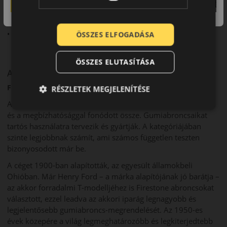
• Stabil irányíthatóság
• Mindennapi használatra optimalizálva
ÖSSZES ELFOGADÁSA
ÖSSZES ELUTASÍTÁSA
A márka
Firestone
RÉSZLETEK MEGJELENÍTÉSE
A Firestone márkanév már csaknem 120 éve a minőséggel
és a megbízhatósággal fonódott össze. Gumiabroncsaikat
tartós használatra tervezik és gyártják. A kategóriájában
szinte legjobbnak számít, ami számos független teszten
bizonyosodott már be.
A céget 1900-ban alapították, az egyesült államokbeli
Ohióban. Már Henry Ford – a márka alapítójának jó barátja –
az akkor forradalmi T-modelljéhez is Firestone abroncsokat
választott, ezzel leadva az akkori iparág legnagyobb és
legjelentősebb gumiabroncs-megrendelését. Az 1950-es
évek közepére a világ legmeghatározóbb és legkiterjedtebb