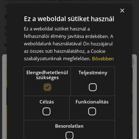
útfelületen.
×
Biztonsági jellemzők
Ez a weboldal sütiket használ
Rövid fékút és stabil irányíthatóság jellemzi változó forgalmi
Ez a weboldal sütiket használ a
helyzetekben.
felhasználói élmény javítása érdekében. A
weboldalunk használatával Ön hozzájárul
Komfort és zajszint
az összes süti használatához, a Cookie
Csendes futás és kiegyensúlyozott komfort jellemzi.
szabályzatunknak megfelelően.
Bővebben
Felhasználási ajánlás
Elengedhetetlenül
Teljesítmény
szükséges
Személyautókhoz, városi és országúti nyári közlekedéshez.
Összegzés
A Roadhawk ideális választás a dinamikus, mégis biztonságos
Célzás
Funkcionalitás
vezetéshez.
Fő előnyök röviden:
Besorolatlan
• Kiváló nedves tapadás
• Rövid fékút