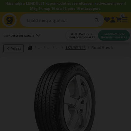
Használja a LENDÜLET kuponkódot és szereltessen kedvezményesen!
Még 54 nap 19 óra 13 perc 19 másodperc.
0
AUTÓSZERVIZ
GUMISZERVIZ
LEGKÖZELEBBI SZERVIZ
IDŐPONTFOGLALÁS
IDŐPONTFOGLALÁS
185/65R15
RoadHawk
Vissza