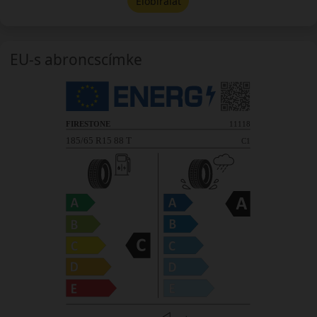
Előbírálat
EU-s abroncscímke