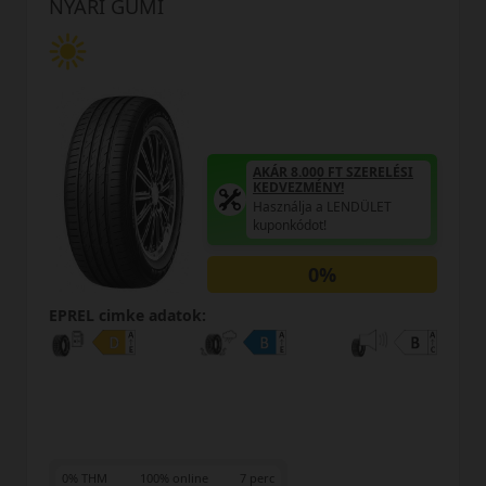
NYÁRI GUMI
AKÁR 8.000 FT SZERELÉSI
KEDVEZMÉNY!
Használja a LENDÜLET
kuponkódot!
0%
EPREL cimke adatok:
0% THM
100% online
7 perc