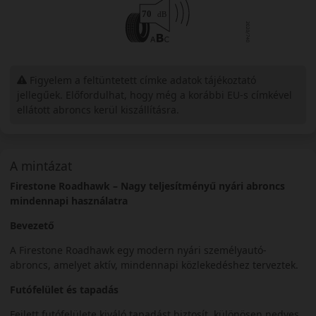
Figyelem a feltüntetett címke adatok tájékoztató
jellegűek. Előfordulhat, hogy még a korábbi EU-s címkével
ellátott abroncs kerül kiszállításra.
A mintázat
Firestone Roadhawk – Nagy teljesítményű nyári abroncs
mindennapi használatra
Bevezető
A Firestone Roadhawk egy modern nyári személyautó-
abroncs, amelyet aktív, mindennapi közlekedéshez terveztek.
Futófelület és tapadás
Fejlett futófelülete kiváló tapadást biztosít, különösen nedves