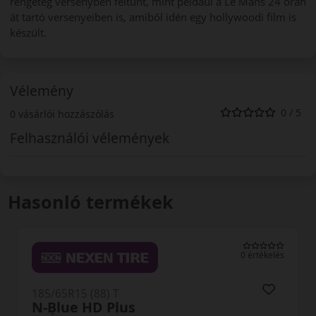
rengeteg versenyben feltűnt, mint például a Le Mans 24 órán
át tartó versenyeiben is, amiből idén egy hollywoodi film is
készült.
Vélemény
0 / 5
0 vásárlói hozzászólás
Felhasználói vélemények
Hasonló termékek
s
0 értékelés
185/65R15 (88) T
ES31 Ecowing