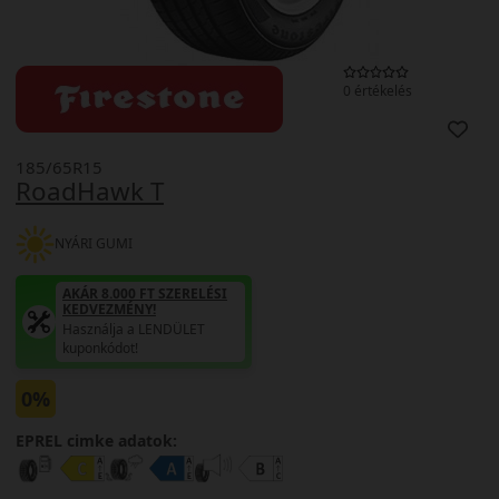
0 értékelés
185/65R15
RoadHawk T
NYÁRI GUMI
AKÁR 8.000 FT SZERELÉSI
KEDVEZMÉNY!
Használja a LENDÜLET
kuponkódot!
0%
EPREL cimke adatok: