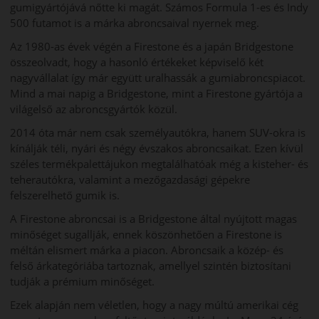
gumigyártójává nőtte ki magát. Számos Formula 1-es és Indy
500 futamot is a márka abroncsaival nyernek meg.
Az 1980-as évek végén a Firestone és a japán Bridgestone
összeolvadt, hogy a hasonló értékeket képviselő két
nagyvállalat így már együtt uralhassák a gumiabroncspiacot.
Mind a mai napig a Bridgestone, mint a Firestone gyártója a
világelső az abroncsgyártók közül.
2014 óta már nem csak személyautókra, hanem SUV-okra is
kínálják téli, nyári és négy évszakos abroncsaikat. Ezen kívül
széles termékpalettájukon megtalálhatóak még a kisteher- és
teherautókra, valamint a mezőgazdasági gépekre
felszerelhető gumik is.
A Firestone abroncsai is a Bridgestone által nyújtott magas
minőséget sugallják, ennek köszönhetően a Firestone is
méltán elismert márka a piacon. Abroncsaik a közép- és
felső árkategóriába tartoznak, amellyel szintén biztosítani
tudják a prémium minőséget.
Ezek alapján nem véletlen, hogy a nagy múltú amerikai cég