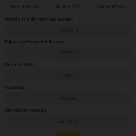
Nem elérhető
80 000 Ft-tól
Nem elérhető
Termék ár 4 db vásárlása esetén:
100 760 Ft
Teljes viszafizetendő összeg:
100 760 Ft
Elérhető THM:
0%
Futamidő:
3 hónap
Első részlet összege:
25 190 Ft