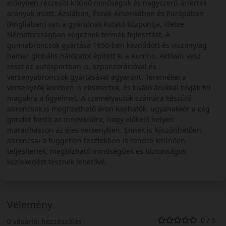
előnyben részesíti kitűnő minőségük és nagyszerű ár/érték
arányuk miatt. Ázsiában, Észak-Amerikában és Európában
(Angliában) van a gyártónak kutató központja, illetve
Németországban végeznek termék fejlesztést. A
gumiabroncsok gyártása 1950-ben kezdődött és viszonylag
hamar globális hálózatot épített ki a Kumho. Aktívan vesz
részt az autósportban is, szponzorációval és
versenyabroncsok gyártásával egyaránt. Teremékei a
versenyzők körében is elismertek, és kiváló árukkal hívják fel
magukra a figyelmet. A személyautók számára készülő
abroncsok is megfizethető áron kaphatók, ugyanakkor a cég
gondot fordít az innovációra, hogy előkelő helyen
maradhasson az éles versenyben. Ennek is köszönhetően,
abroncsai a független tesztekben is rendre kitűnően
teljesítenek, megbízható minőségűek és biztonságos
közlekedést tesznek lehetővé.
Vélemény
0 / 5
0 vásárlói hozzászólás