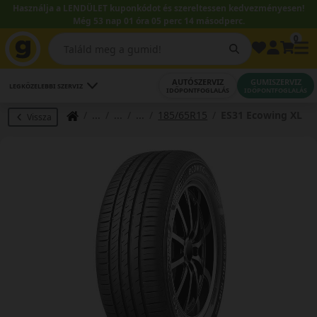
Használja a LENDÜLET kuponkódot és szereltessen kedvezményesen!
Még 53 nap 01 óra 05 perc 13 másodperc.
0
AUTÓSZERVIZ
GUMISZERVIZ
LEGKÖZELEBBI SZERVIZ
IDŐPONTFOGLALÁS
IDŐPONTFOGLALÁS
185/65R15
ES31 Ecowing XL
Vissza