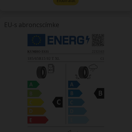
Előbírálat
EU-s abroncscímke