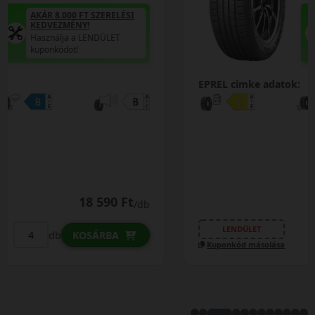
AKÁR 8.000 FT SZERELÉSI
KEDVEZMÉNY!
Használja a LENDÜLET
kuponkódot!
EPREL cimke adatok:
21 290 Ft
19 390 Ft
/db
LENDÜLET
db
KOSÁRBA
Kuponkód másolása