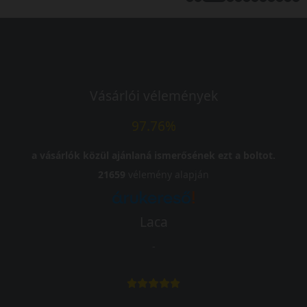
Vásárlói vélemények
97.76%
a vásárlók közül ajánlaná ismerősének ezt a boltot.
21659
vélemény alapján
Laca
-