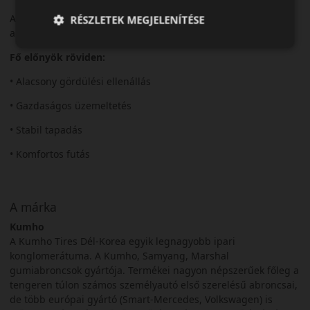
Az ES31 ideális választás a gazdaságos és nyugodt nyári
RÉSZLETEK MEGJELENÍTÉSE
autózáshoz.
Fő előnyök röviden:
• Alacsony gördülési ellenállás
• Gazdaságos üzemeltetés
• Stabil tapadás
• Komfortos futás
A márka
Kumho
A Kumho Tires Dél-Korea egyik legnagyobb ipari
konglomerátuma. A Kumho, Samyang, Marshal
gumiabroncsok gyártója. Termékei nagyon népszerűek főleg a
tengeren túlon számos személyautó első szerelésű abroncsai,
de több európai gyártó (Smart-Mercedes, Volkswagen) is