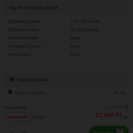
Egyéb technikai adatok
Sebesség index
T (T=190 km/h)
Terhelési index
92 (92=630kg)
Erősített kivitel
Igen
Defekttűrő gumi
Nem
Peremvédő
Nem
18565R15TES31X
Házhozszállítás
Házhozszállítás
4+ db
22 590 Ft
Kuponkód:
21 890 Ft
LENDÜLET
/db
másol
db
KOSÁRBA