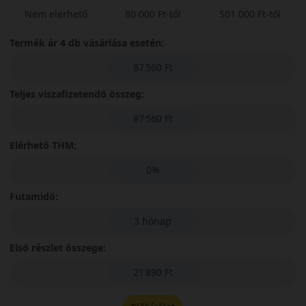
Nem elérhető
80 000 Ft-tól
501 000 Ft-tól
Termék ár 4 db vásárlása esetén:
87 560 Ft
Teljes viszafizetendő összeg:
87 560 Ft
Elérhető THM:
0%
Futamidő:
3 hónap
Első részlet összege:
21 890 Ft