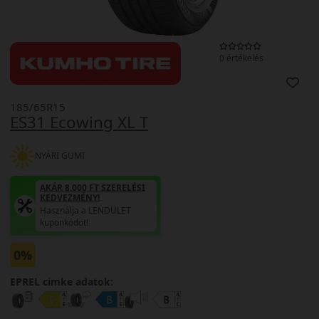
0 értékelés
185/65R15
ES31 Ecowing XL T
NYÁRI GUMI
AKÁR 8.000 FT SZERELÉSI
KEDVEZMÉNY!
Használja a LENDÜLET
kuponkódot!
0%
EPREL cimke adatok: