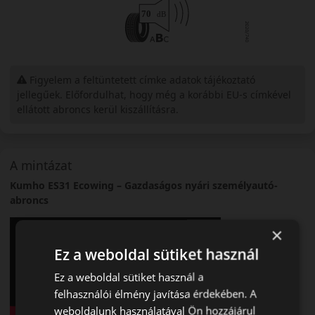
Figyelem a feltüntetett címke adatok tájékoztató
jellegűek. Előfordulhat, hogy még a korábbi EU-s címkével
ellátott abroncs kerül kiszállításra.
A mintázat
Kumho ES31 Ecowing – Gazdaságos nyári személyautó-
abroncs
×
Ez a weboldal sütiket használ
Ez a weboldal sütiket használ a
felhasználói élmény javítása érdekében. A
weboldalunk használatával Ön hozzájárul